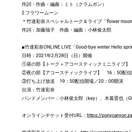
作詞・作曲・編曲：ミト（クラムボン）
2.フラワームーン
＊竹達彩奈スペシャルトーク＆ライブ「flower moo
作詞：加藤哉子 作曲・編曲：小林俊太郎
■竹達彩奈ONLINE LIVE「Good-bye winter Hello spr
日時：2021年2月28日（日）開催
①昼の部【トーク＋アコースティックミニライブ】 1
②夜の部【アコースティックライブ】 16：50配信
③打ち上げ放送 19：50配信開場／20：00開演
出演：竹達彩奈
バンドメンバー：小林俊太郎（key）、木暮晋也（G
オンラインチケット受付URL：
https://ponycanyon.z