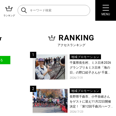
MENU
ランキング
RANKING
r
アクセスランキング
地域プロモーション
送る
千葉県長生村、ミス日本2026
グランプリ＆ミス日本「海の
日」の野口絵子さんが 千葉県
唯一の村・長生村で地引網を
2026/7/31
体験！
地域プロモーション
長野県千曲市、小平奈緒さん
をゲストに迎え11月22日開催
決定！「第12回千曲川ハーフ
マラソン」エントリー受付開
2026/7/23