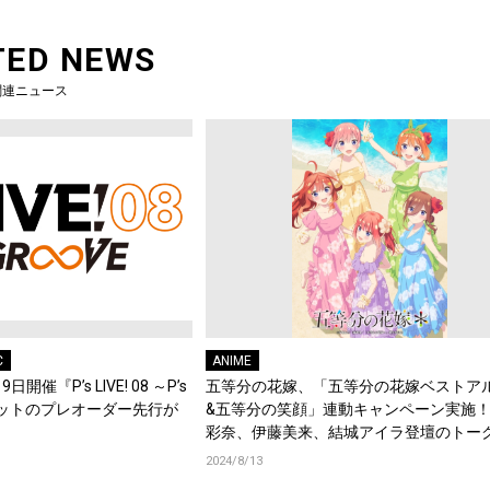
TED NEWS
関連ニュース
C
ANIME
開催『P’s LIVE! 08 ～P’s
五等分の花嫁、「五等分の花嫁ベストア
ケットのプレオーダー先行が
&五等分の笑顔」連動キャンペーン実施
彩奈、伊藤美来、結城アイラ登壇のトー
ントへのご招待や豪華景品ゲットのチャ
2024/8/13
法人別特典のデザインも初解禁！