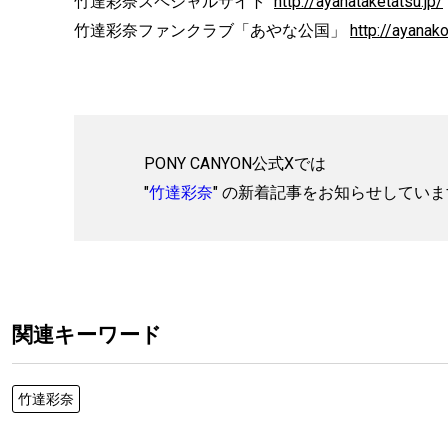
竹達彩奈スペシャルサイト
http://ayanataketatsu.jp/
竹達彩奈ファンクラブ「あやな公国」
http://ayanak
PONY CANYON公式Xでは
"
竹達彩奈
" の新着記事をお知らせしてい
関連キーワード
竹達彩奈