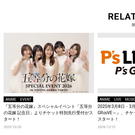
RELA
ANIME
EVENT
ANIME
LIVE
MUSI
『五等分の花嫁』スペシャルイベント「五等分
2025年3月8日・3月9日
の花嫁 記念日」よりチケット特別先行受付がス
GR∞VE～』、チ
タート！
スタート！
2025/10/20
2024/12/10