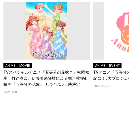
ANIME
MOVIE
ANIME
EVENT
TVスペシャルアニメ『五等分の花嫁＊』松岡禎
TVアニメ『五等分
丞、竹達彩奈、伊藤美来登壇による舞台挨拶&
記念！5大プロジェ
映画『五等分の花嫁』リバイバル上映決定！
2023/10/20
2024/8/8