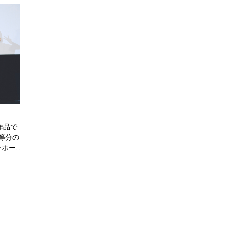
作品で
等分の
レポー