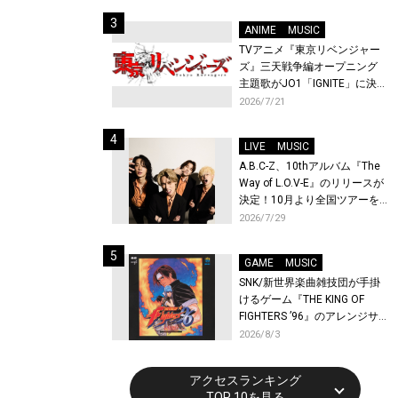
始！
ANIME
MUSIC
TVアニメ『東京リベンジャー
ズ』三天戦争編オープニング
主題歌がJO1「IGNITE」に決
定！メンバー全員から喜びと
2026/7/21
作品への想いあふれるコメン
トが到着！9月に東京・大阪で
LIVE
MUSIC
先行上映会を開催！
A.B.C-Z、10thアルバム『The
Way of L.O.V-E』のリリースが
決定！10月より全国ツアーを
開催！
2026/7/29
GAME
MUSIC
SNK/新世界楽曲雑技団が手掛
けるゲーム『THE KING OF
FIGHTERS ’96』のアレンジサ
ウンドトラックが配信開始！
2026/8/3
アクセスランキング
TOP 10を見る