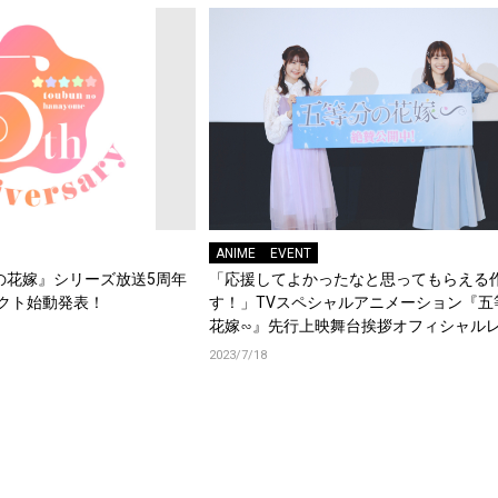
ANIME
EVENT
の花嫁』シリーズ放送5周年
「応援してよかったなと思ってもらえる
クト始動発表！
す！」TVスペシャルアニメーション『五
花嫁∽』先行上映舞台挨拶オフィシャル
ト！
2023/7/18