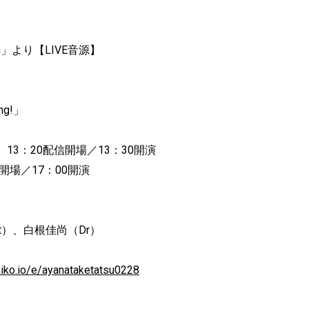
n」より【LIVE音源】
ing!」
3：20配信開場／13：30開演
開場／17：00開演
t）、白根佳尚（Dr）
aiko.io/e/ayanataketatsu0228