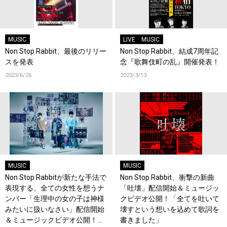
MUSIC
LIVE
MUSIC
Non Stop Rabbit、最後のリリー
Non Stop Rabbit、結成7周年記
スを発表
念『歌舞伎町の乱』開催発表！
2023/6/26
2023/3/13
MUSIC
MUSIC
Non Stop Rabbitが新たな手法で
Non Stop Rabbit、衝撃の新曲
表現する、全ての女性を想うナ
「吐壊」配信開始＆ミュージッ
ンバー「生理中の女の子は神様
クビデオ公開！「全てを吐いて
みたいに扱いなさい」配信開始
壊すという想いを込めて歌詞を
＆ミュージックビデオ公開！
書きました」