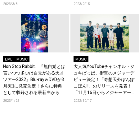
「”はじめてのちゅー”の現代版
2023/3/8
2023/2/15
になることを意識した一曲で
す」
LIVE
MUSIC
MUSIC
Non Stop Rabbit、『無自覚とは
大人気YouTubeチャンネル・ジ
言いつつ多少は自覚がある天才
ュキぱっぱ、衝撃のメジャーデ
ツアー2022』Blu-ray＆DVDが3
ビュー決定！「奇想天外ぽんぽ
月8日に発売決定！さらに特典
こぽん!!」のリリースを発表！
として収録される最新曲から
「11月16日からメジャーアーテ
「吐壊」の先行配信も決定！
ィストになります」
2023/1/23
2022/10/17