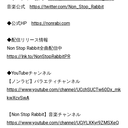
音楽公式
https://twitter.com/Non_Stop_Rabbit
◆公式HP
https://nonrabi.com
◆配信リリース情報
Non Stop Rabbit全曲配信中
https://lnk.to/NonStopRabbitPR
◆YouTubeチャンネル
【ノンラビ】バラエティチャンネル
https://www.youtube.com/channel/UCchSUCTw60Dx_mk
kwXcvSwA
【Non Stop Rabbit】音楽チャンネル
https://www.youtube.com/channel/UCjYLXKyr9ZMSXeQ