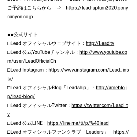
ご予約はこちらから ⇒
https://lead-upturn2020.pony
canyon.co.jp
■■公式サイト
□Lead オフィシャルウェブサイト：
http://Lead.tv
□Lead 公式YouTubeチャンネル：
http://www.youtube.co
m/user/LeadOfficialCh
□Lead Instagram：
https://www.instagram.com/Lead_ins
ta/
□Lead オフィシャルBlog「Leadship」：
http://ameblo.j
p/lead-blog/
□Lead オフィシャルTwitter：
https://twitter.com/Lead_t
v
□Lead 公式LINE：
https://line.me/ti/p/%40lead
□Lead オフィシャルファンクラブ「Leaders」：
https://