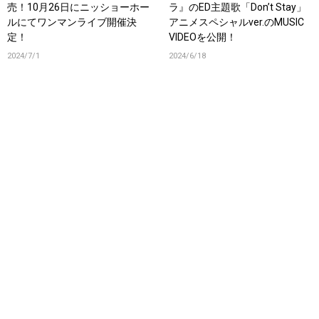
売！10月26日にニッショーホー
ラ』のED主題歌「Don’t Stay」
ルにてワンマンライブ開催決
アニメスペシャルver.のMUSIC
定！
VIDEOを公開！
2024/7/1
2024/6/18