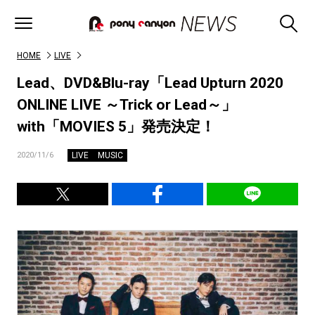
HOME
LIVE
Lead、DVD&Blu-ray「Lead Upturn 2020
ONLINE LIVE ～Trick or Lead～」
with「MOVIES 5」発売決定！
LIVE
MUSIC
2020/11/6