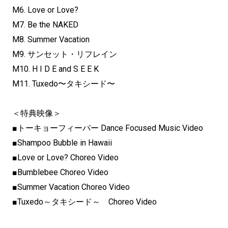
M6. Love or Love?
M7. Be the NAKED
M8. Summer Vacation
M9. サンセット・リフレイン
M10. H I D E and S E E K
M11. Tuxedo〜タキシード〜
＜特典映像＞
■トーキョーフィーバー Dance Focused Music Video
■Shampoo Bubble in Hawaii
■Love or Love? Choreo Video
■Bumblebee Choreo Video
■Summer Vacation Choreo Video
■Tuxedo～タキシード～ Choreo Video