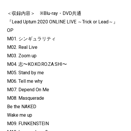
＜収録内容＞ ※Blu-ray・DVD共通
『Lead Upturn 2020 ONLINE LIVE ～Trick or Lead～』
OP
M01. シンギュラリティ
M02. Real Live
M03. Zoom up
M04. 志〜KO.KO.RO.ZA.SHI〜
M05. Stand by me
M06. Tell me why
M07. Depend On Me
M08. Masquerade
Be the NAKED
Wake me up
M09. FUNKENSTEIN