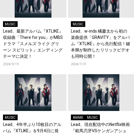
MUSIC
MUSIC
Lead、最新アルバム『XTLIKE』
Lead、w-inds.橘慶太から初の
収録曲「There for you」がMBS
楽曲提供「GRAVITY」をアルバ
ドラマ『スメルズ ライク グリ
ム『XTLIKE』から先行配信！鍵
ーン スピリット』エンディング
本輝が制作したリリックビデオ
テーマに決定！
も同時公開！
2024/9/19
2024/7/31
MUSIC
ANIME
MUSIC
Lead、4年半ぶり10枚目のアル
Lead、現在配信中のNetflix映画
バム『XTLIKE』を9月4日に発
『範馬刃牙VSケンガンアシュ