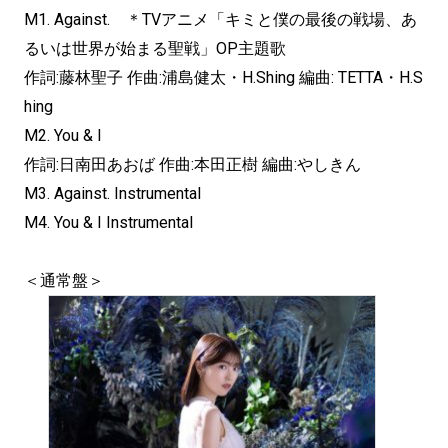
M1. Against. ＊TVアニメ「キミと僕の最後の戦場、あ
るいは世界が始まる聖戦」OP主題歌
作詞:藤林聖子 作曲:浦島健太・H.Shing 編曲: TETTA・H.S
hing
M2. You & I
作詞:日南田あおば 作曲:本田正樹 編曲:やしきん
M3. Against. Instrumental
M4. You & I Instrumental
＜通常盤＞