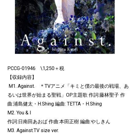
PCCG-01946 \1,250＋税
【収録内容】
M1. Against. ＊TVアニメ「キミと僕の最後の戦場、あ
るいは世界が始まる聖戦」OP主題歌 作詞:藤林聖子 作
曲:浦島健太・H.Shing 編曲: TETTA・H.Shing
M2. You & I
作詞:日南田あおば 作曲:本田正樹 編曲:やしきん
M3. Against.TV size ver.