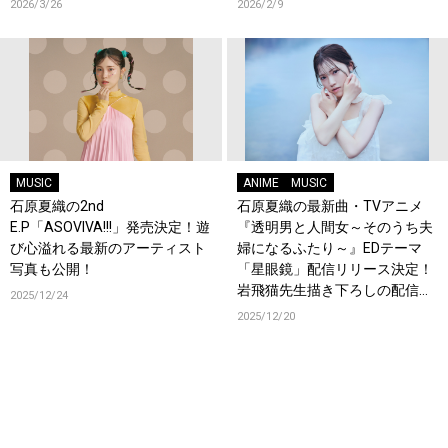
2026/3/26
2026/2/9
MUSIC
ANIME
MUSIC
石原夏織の2nd
石原夏織の最新曲・TVアニメ
E.P「ASOVIVA!!!」発売決定！遊
『透明男と人間女～そのうち夫
び心溢れる最新のアーティスト
婦になるふたり～』EDテーマ
写真も公開！
「星眼鏡」配信リリース決定！
岩飛猫先生描き下ろしの配信ジ
2025/12/24
ャケット写真も公開！
2025/12/20