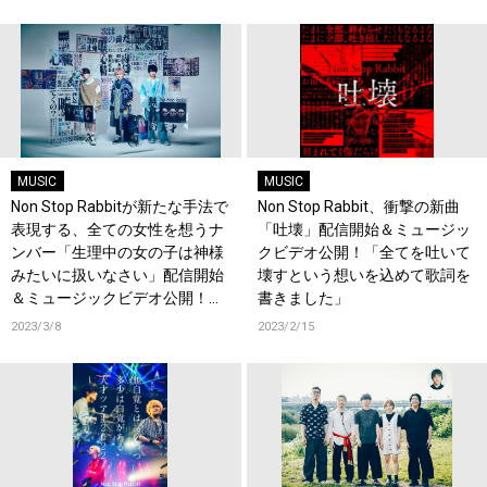
MUSIC
MUSIC
Non Stop Rabbitが新たな手法で
Non Stop Rabbit、衝撃の新曲
表現する、全ての女性を想うナ
「吐壊」配信開始＆ミュージッ
ンバー「生理中の女の子は神様
クビデオ公開！「全てを吐いて
みたいに扱いなさい」配信開始
壊すという想いを込めて歌詞を
＆ミュージックビデオ公開！
書きました」
「”はじめてのちゅー”の現代版
2023/3/8
2023/2/15
になることを意識した一曲で
す」