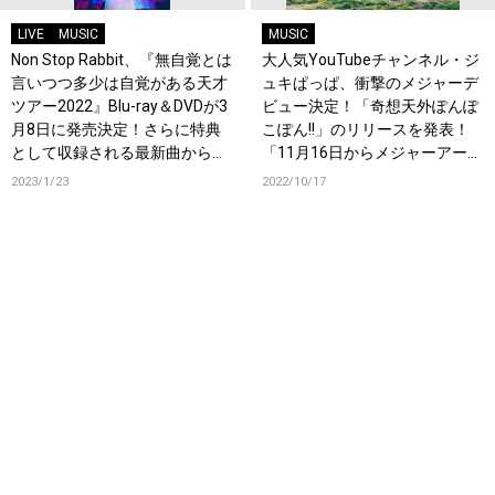
LIVE
MUSIC
MUSIC
Non Stop Rabbit、『無自覚とは
大人気YouTubeチャンネル・ジ
言いつつ多少は自覚がある天才
ュキぱっぱ、衝撃のメジャーデ
ツアー2022』Blu-ray＆DVDが3
ビュー決定！「奇想天外ぽんぽ
月8日に発売決定！さらに特典
こぽん!!」のリリースを発表！
として収録される最新曲から
「11月16日からメジャーアーテ
「吐壊」の先行配信も決定！
ィストになります」
2023/1/23
2022/10/17