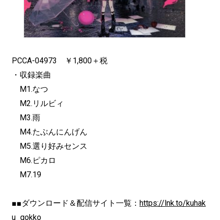
PCCA-04973 ￥1,800＋税
・収録楽曲
M1.なつ
M2.リルビィ
M3.雨
M4.たぶんにんげん
M5.選り好みセンス
M6.ピカロ
M7.19
■■ダウンロード＆配信サイト一覧：
https://lnk.to/kuhak
u_gokko