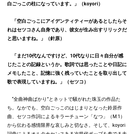
白ごっこの柱になっています。」（koyori）
「空白ごっこにアイデンティティーがあるとしたらそ
れはセツコさん自身であり、彼女が生み出すリリックだ
と思いますね。」（針原）
「まだ10代なんですけど、10代なりに日々自分が感
じたことの記録というか。歌詞では思ったことや日記に
メモしたこと、記憶に強く残っていたことを取り出して
歌で表現していますね。」（セツコ）
“全曲神曲ばかり”とネットで騒がれた珠玉の作品た
ち。なかでも、空白ごっこのはじまりとなった鈴原作
曲、セツコ作詞によるキラーチューン「なつ」（M.1）
から伝わる感情限界な哀しみと切なさ。そして、koyori
詞曲によるオルタナセンスある次世代ポップを奏でる未