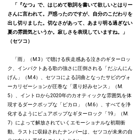
「『なつ』で、はじめて歌詞を書いて欲しいとはりー
さんに言われて。戸惑ったのですが、自分のこだわりを
出し切りました。切なさがあって、あまり明る過ぎない
夏の雰囲気というか。寂しさを表現していますね。」
（セツコ）
「雨」（M.3）で聴ける疾走感ある泣きのギターロッ
ク、インパクトある歌の強さに圧倒される「だぶんにん
げん」（M.4）、セツコによる詞曲となったサビのヴォ
ーカリゼーションが圧巻な「選り好みセンス」（M.
5）、イントロから2020年のカオティックな雰囲気を体
現するダークポップな「ピカロ」（M.6）、すべてを浄
化するようにピュアポップなギターロック「19」（M.
7）によって解放されていくエモーショナルな初期衝
動。ラストに収録されたナンバーは、セツコが未来の自