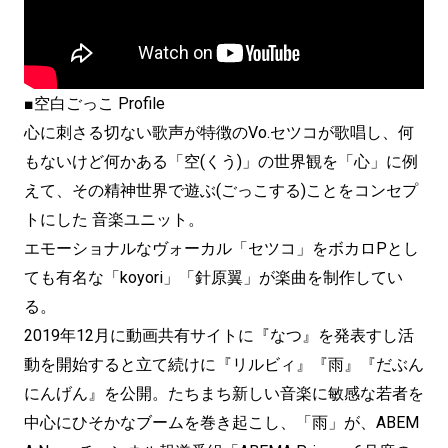
■空白ごっこ Profile
心に刺さる切ない歌声が特徴のVo.セツコが歌唱し、何
もないけど何かある「空(くう)」の世界観を「心」に例
えて、その精神世界で遊ぶ(ごっこする)ことをコンセプ
トにした 音楽ユニット。
エモーショナルなヴォーカル「セツコ」をボカロPとし
ても有名な「koyori」「針原翼」が楽曲を制作してい
る。
2019年12月に動画共有サイトに『なつ』を発表すし活
動を開始すると立て続けに『リルビィ』『雨』『だぶん
にんげん』を公開。たちまち新しい音楽に敏感な若者を
中心にひそかなブームを巻き起こし、「雨」が、ABEM