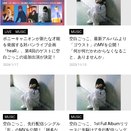
LIVE
MUSIC
MUSIC
ポニーキャニオンが新たな才能
空白ごっこ、最新アルバムより
を発掘する対バンライブ企画
「ゴウスト」のMVを公開！
『heaR』、第4回のゲストに空
「何が何だかわからなくなるこ
白ごっこの追加出演が決定！
と、ありませんか」
2024/1/17
2023/11/13
MUSIC
MUSIC
空白ごっこ、先行配信シングル
空白ごっこ、1st Full Albumリリ
「乱」のMVを公開！「雑多な
ースに先駆けて先行配信シング