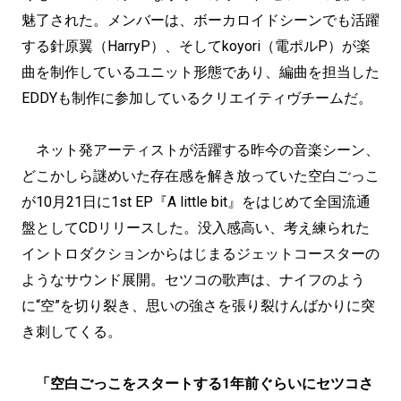
魅了された。メンバーは、ボーカロイドシーンでも活躍
する針原翼（HarryP）、そしてkoyori（電ポルP）が楽
曲を制作しているユニット形態であり、編曲を担当した
EDDYも制作に参加しているクリエイティヴチームだ。
ネット発アーティストが活躍する昨今の音楽シーン、
どこかしら謎めいた存在感を解き放っていた空白ごっこ
が10月21日に1st EP『A little bit』をはじめて全国流通
盤としてCDリリースした。没入感高い、考え練られた
イントロダクションからはじまるジェットコースターの
ようなサウンド展開。セツコの歌声は、ナイフのよう
に“空”を切り裂き、思いの強さを張り裂けんばかりに突
き刺してくる。
「空白ごっこをスタートする1年前ぐらいにセツコさ