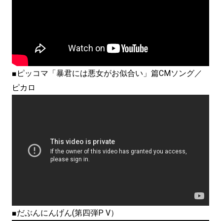
■ピッコマ「暴君には悪女がお似合い」篇CMソング／
ピカロ
■だぶんにんげん(第四弾P V）