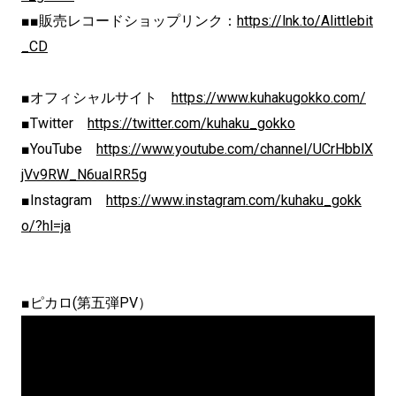
■■販売レコードショップリンク：
https://lnk.to/Alittlebit
_CD
■オフィシャルサイト
https://www.kuhakugokko.com/
■Twitter
https://twitter.com/kuhaku_gokko
■YouTube
https://www.youtube.com/channel/UCrHbblX
jVv9RW_N6uaIRR5g
■Instagram
https://www.instagram.com/kuhaku_gokk
o/?hl=ja
■ピカロ(第五弾PV）