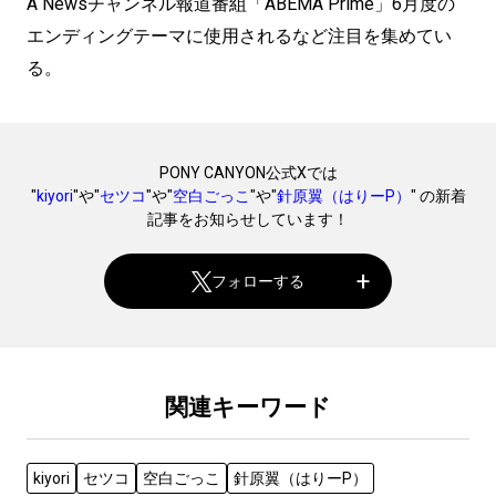
A Newsチャンネル報道番組「ABEMA Prime」6月度の
エンディングテーマに使用されるなど注目を集めてい
る。
PONY CANYON公式Xでは
"
kiyori
"や"
セツコ
"や"
空白ごっこ
"や"
針原翼（はりーP）
" の新着
記事をお知らせしています！
フォローする
関連キーワード
kiyori
セツコ
空白ごっこ
針原翼（はりーP）