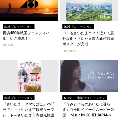
地域プロモーション
地域プロモーション
長浜450年戦国フェスティバ
ココもさいたま市？！近くて意
ル、いざ開幕！
外な街・さいたま市の新作観光
ポスターが完成！
2023/4/1
2022/3/22
地域プロモーション
MUSIC
地域プロモーション
『さいたま！タマてばこ』vol.3
「うみとそらのあいだに暮ら
発行！～さいたま市観光リーフ
す」白子町イメージムービー公
レット～さいたま市内観光施設
開！ Music by KOHEI JAPAN ×