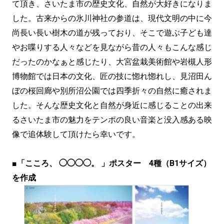
て頂き、さいたま市の歴史文化、自然が大好きになりま
した。古来からの氷川神社の参道は、現代文明の中に今
尚長い長い樹木の道が残っており、そこで遊ぶ子ども達
やお喋りする人々などを見ながら昔の人々もこんな感じ
だったのかなぁと感じたり、大宮盆栽美術館や岩槻人形
博物館では日本の文化、匠の技に惚れ惚れし、見沼田ん
ぼの桜回廊や別所沼公園では四季折々の自然に癒されま
した。そんな歴史文化と自然が身近に感じることの出来
るさいたま市の魅力をテンポの良い音楽と没入感ある映
像で追体験して頂けたら幸いです。
■「こころ、 ◯◯◯◯。 」ポスター 4種（B1サイズ）
を作成