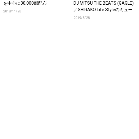
を中心に30,000部配布
DJ MITSU THE BEATS (GAGLE)
／SHIRAKO Life Styleのミュー
2019/11/28
ジックビデオ。
2019/3/28