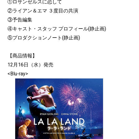
①ロサンゼルスに恋して
②ライアン＆エマ ３度目の共演
③予告編集
④キャスト・スタッフ プロフィール(静止画)
⑤プロダクションノート(静止画)
【商品情報】
12月16日（水）発売
<Blu-ray>