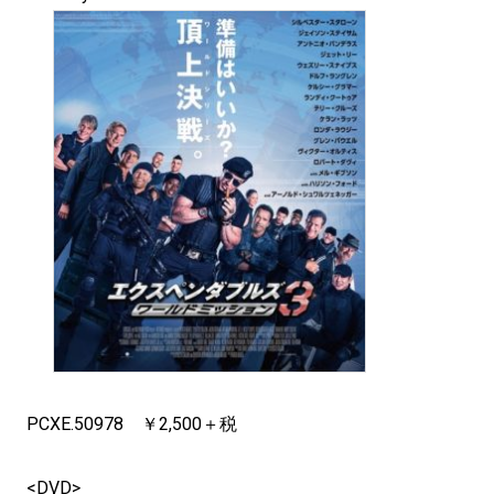
PCXE.50978 ￥2,500＋税
<DVD>