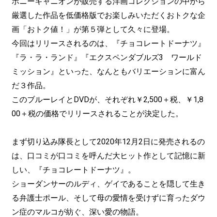
ポニーキャニオンが販売する洋画コレクションの中から
厳選した作品を低価格版でお楽しみいただくおトクな企
画「おトク値！」が第５弾として久々に登場。
今回はリリースされるのは、『チョコレートドーナツ』
『ラ・ラ・ランド』『エクスペンダブルズ3 ワールド
ミッション』といった、なんともバリエーションに富ん
だ３作品。
このブルーレイとDVDが、それぞれ￥2,500＋税、￥1,8
00＋税の価格でリリースされることが決定した。
まず切り込み隊長として2020年12月2日に発売されるの
は、口コミが口コミを呼んだ大ヒット作として記憶に新
しい、『チョコレートドーナツ』。
ショーダンサーのルディ、ゲイであることを隠して生き
る弁護士ポール、そして母の愛情を受けずに育ったダウ
ン症のマルコが紡ぐ、深い愛の物語。