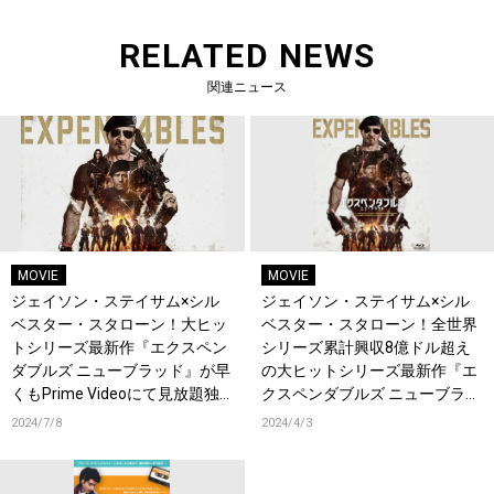
RELATED NEWS
関連ニュース
MOVIE
MOVIE
ジェイソン・ステイサム×シル
ジェイソン・ステイサム×シル
ベスター・スタローン！大ヒッ
ベスター・スタローン！全世界
トシリーズ最新作『エクスペン
シリーズ累計興収8億ドル超え
ダブルズ ニューブラッド』が早
の大ヒットシリーズ最新作『エ
くもPrime Videoにて見放題独
クスペンダブルズ ニューブラッ
占配信開始決定！
ド』Blu-ray&DVDリリース決
2024/7/8
2024/4/3
定！