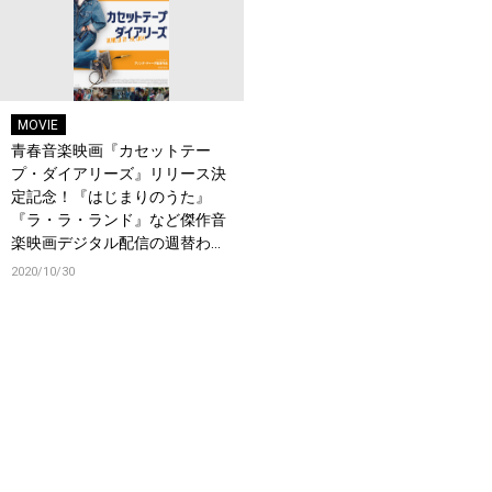
MOVIE
青春音楽映画『カセットテー
プ・ダイアリーズ』リリース決
定記念！『はじまりのうた』
『ラ・ラ・ランド』など傑作音
楽映画デジタル配信の週替わり
ディスカウントセール実施決
2020/10/30
定！