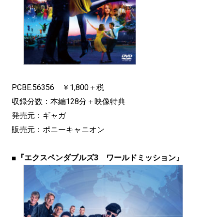
PCBE.56356 ￥1,800＋税
収録分数：本編128分＋映像特典
発売元：ギャガ
販売元：ポニーキャニオン
■
『エクスペンダブルズ3 ワールドミッション』