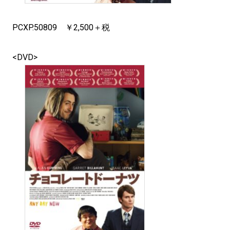
PCXP.50809 ￥2,500＋税
<DVD>