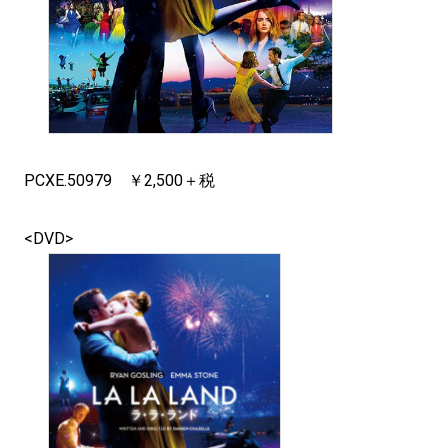
PCXE.50979 ￥2,500＋税
<DVD>