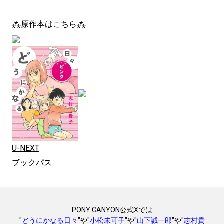
⁂原作本はこちら⁂
U-NEXT
ブックパス
PONY CANYON公式Xでは
"
どうにかなる日々
"や"
小松未可子
"や"
山下誠一郎
"や"
志村貴