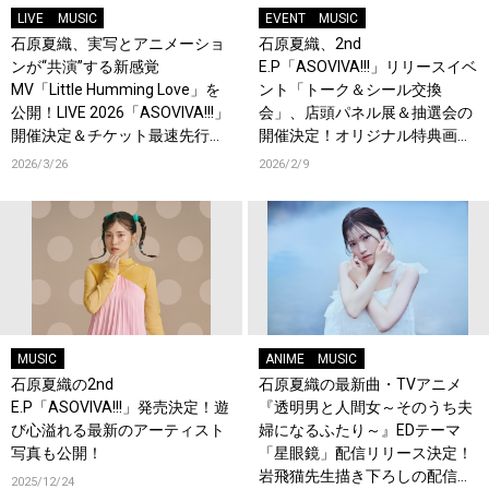
LIVE
MUSIC
EVENT
MUSIC
石原夏織、実写とアニメーショ
石原夏織、2nd
ンが“共演”する新感覚
E.P「ASOVIVA!!!」リリースイベ
MV「Little Humming Love」を
ント「トーク＆シール交換
公開！LIVE 2026「ASOVIVA!!!」
会」、店頭パネル展＆抽選会の
開催決定＆チケット最速先行受
開催決定！オリジナル特典画像
付スタート！
も公開！
2026/3/26
2026/2/9
MUSIC
ANIME
MUSIC
石原夏織の2nd
石原夏織の最新曲・TVアニメ
E.P「ASOVIVA!!!」発売決定！遊
『透明男と人間女～そのうち夫
び心溢れる最新のアーティスト
婦になるふたり～』EDテーマ
写真も公開！
「星眼鏡」配信リリース決定！
岩飛猫先生描き下ろしの配信ジ
2025/12/24