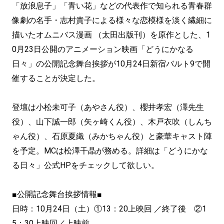
「放浪息子」「青い花」などの代表作で知られる青春群
像劇の名手・志村貴子による様々な恋模様を淡く繊細に
描いたオムニバス漫画 （太田出版刊）を原作とした、1
0月23日公開のアニメーション映画「どうにかなる
日々」の公開記念舞台挨拶が10月24日新宿バルト9で開
催することが決定した。
登壇は小松未可子（あやさん役）、櫻井孝宏（澤先生
役）、山下誠一郎（矢ヶ崎くん役）、木戸衣吹（しんち
ゃん役）、石原夏織（みかちゃん役）と豪華キャスト陣
を予定。MCは松澤千晶が務める。詳細は「どうにかな
る日々」公式HPをチェックして欲しい。
■公開記念舞台挨拶情報■
日時：10月24日（土）①13：20上映回 ／終了後 ②1
5：30上映回／上映前