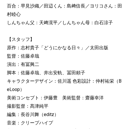
百合：早見沙織／田辺くん：島﨑信長／ヨリコさん：田
村睦心
しんちゃん父：天﨑滉平／しんちゃん母：白石涼子
【スタッフ】
原作：志村貴子「どうにかなる日々」／太田出版
監督：佐藤卓哉
演出：有冨興二
脚本：佐藤卓哉、井出安軌、冨田頼子
キャラクターデザイン：佐川遥 色彩設計：仲村祐栄（B
eLoop）
美術コンセプト：伊藤豊 美術監督：齋藤幸洋
撮影監督：髙津純平
編集：長谷川舞（editz）
音楽：クリープハイプ