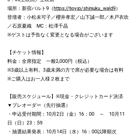
場所：新宿バルト9（
https://tjoy.jp/shinjuku_wald9
）
登壇者：小松未可子／櫻井孝宏／山下誠一郎／木戸衣吹
／石原夏織 MC：松澤千晶
※ゲストは予告なく変更となる場合がございます
【チケット情報】
料金：全席指定 一般2,000円（税込）
※3歳以上有料。3歳未満の方で席が必要な場合は有料
※ご購入はお一人様２枚まで
【販売スケジュール】※現金・クレジットカード決済
▼プレオーダー（先行抽選）
・申込受付期間：10月2日（金）16：00 ～ 10月11
日（日）23：59
・抽選結果発表：10月14日（水）16：00以降順次