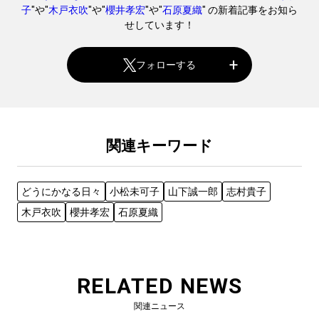
子
"や"
木戸衣吹
"や"
櫻井孝宏
"や"
石原夏織
" の新着記事をお知ら
せしています！
フォローする
関連キーワード
どうにかなる日々
小松未可子
山下誠一郎
志村貴子
木戸衣吹
櫻井孝宏
石原夏織
RELATED NEWS
関連ニュース