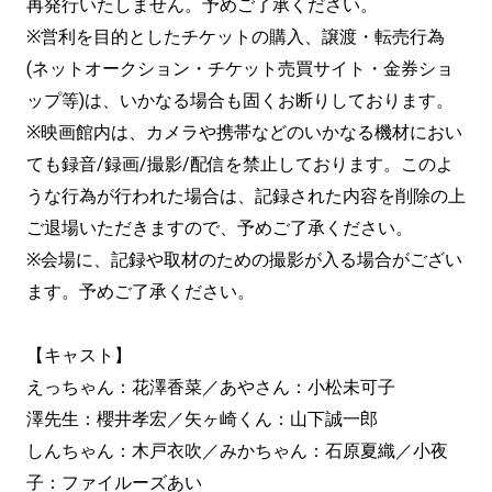
再発行いたしません。予めご了承ください。
※営利を目的としたチケットの購入、譲渡・転売行為
(ネットオークション・チケット売買サイト・金券ショ
ップ等)は、いかなる場合も固くお断りしております。
※映画館内は、カメラや携帯などのいかなる機材におい
ても録音/録画/撮影/配信を禁止しております。このよ
うな行為が行われた場合は、記録された内容を削除の上
ご退場いただきますので、予めご了承ください。
※会場に、記録や取材のための撮影が入る場合がござい
ます。予めご了承ください。
【キャスト】
えっちゃん：花澤香菜／あやさん：小松未可子
澤先生：櫻井孝宏／矢ヶ崎くん：山下誠一郎
しんちゃん：木戸衣吹／みかちゃん：石原夏織／小夜
子：ファイルーズあい