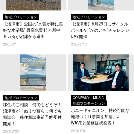
地域プロモーション
地域プロモーション
【沼津市】全国の”水質が特に良
【沼津市】6月29日にサイクル
好な水浴場” 最高水質11カ所中
ボールⅥ “かのいち“チャレンジ
５カ所が沼津から選出！
DAY開催
2025/8/1
2025/6/10
地域プロモーション
COMPANY
MUSIC
地域プロモーション
移住のご相談、何でもどうぞ！
ポニーキャニオン、持続可能な
沼津市が「ぬまづ暮らし何でも
地域づくり事業を加速、J-
相談会」移住相談事前予約受付
WAVEと業務提携発表！
開始！
2024/8/8
2024/8/20