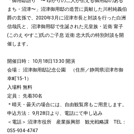
「御用邸語り 〜 ゆかりの二人が伝える御用邸のある
まち・沼津〜」沼津御用邸の造営に貢献した川村純義伯
爵の玄孫で、2020年3月に沼津市長と対談を行った白洲
信哉氏と、沼津御用邸で生誕された元皇族・近衛 甯子
(このえ やすこ)氏のご子息 近衛 忠大氏の特別対談を開
催します。
開催日時： 10月18日13:30 開演
会場： 沼津御用邸記念公園 （住所／静岡県沼津市御
幸町15-1）
入場料 無料
定員： 先着30名
＊晴天・曇天の場合には、自由観覧席もご用意します。
申込方法： 9月28日より、電話にて申し込み
＜電話＞ 沼津市役所 産業振興部 観光戦略課 TEL：
055-934-4747