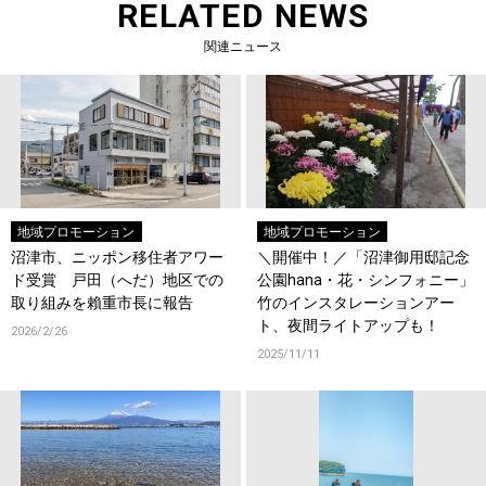
RELATED NEWS
関連ニュース
地域プロモーション
地域プロモーション
沼津市、ニッポン移住者アワー
＼開催中！／「沼津御用邸記念
ド受賞 戸田（へだ）地区での
公園hana・花・シンフォニー」
取り組みを賴重市長に報告
竹のインスタレーションアー
ト、夜間ライトアップも！
2026/2/26
2025/11/11