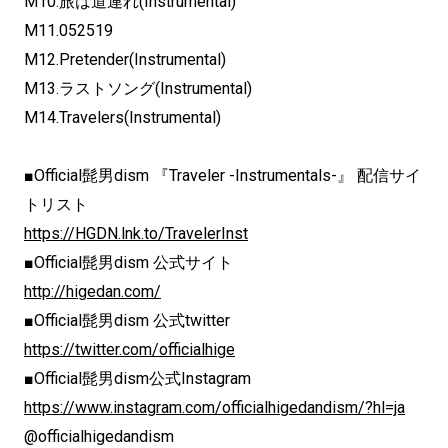
M10.旅は道連れ(Instrumental)
M11.052519
M12.Pretender(Instrumental)
M13.ラストソング(Instrumental)
M14.Travelers(Instrumental)
■Official髭男dism 『Traveler -Instrumentals-』 配信サイ
トリスト
https://HGDN.lnk.to/TravelerInst
■Official髭男dism 公式サイト
http://higedan.com/
■Official髭男dism 公式twitter
https://twitter.com/officialhige
■Official髭男dism公式Instagram
https://www.instagram.com/officialhigedandism/?hl=ja
@officialhigedandism