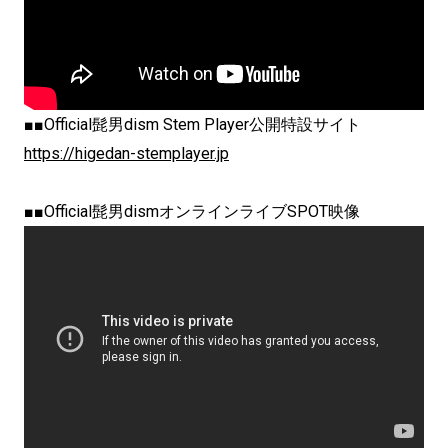
■■Official髭男dism Stem Player公開特設サイト
https://higedan-stemplayer.jp
■■Official髭男dismオンラインライブSPOT映像