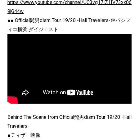
https://www.youtube.com/channel/UC3vg17IZ1IV73xx06
9jG44w
■■ Official髭男dism Tour 19/20 -Hall Travelers-＠パシフ
ィコ横浜 ダイジェスト
Behind The Scene from Official髭男dism Tour 19/20 -Hall
Travelers-
■ティザー映像