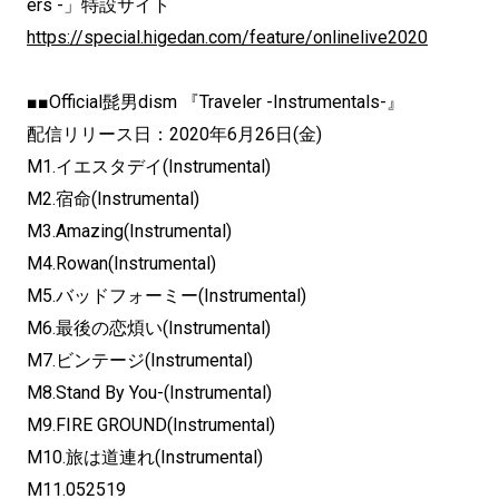
ers -」特設サイト
https://special.higedan.com/feature/onlinelive2020
■■Official髭男dism 『Traveler -Instrumentals-』
配信リリース日：2020年6月26日(金)
M1.イエスタデイ(Instrumental)
M2.宿命(Instrumental)
M3.Amazing(Instrumental)
M4.Rowan(Instrumental)
M5.バッドフォーミー(Instrumental)
M6.最後の恋煩い(Instrumental)
M7.ビンテージ(Instrumental)
M8.Stand By You-(Instrumental)
M9.FIRE GROUND(Instrumental)
M10.旅は道連れ(Instrumental)
M11.052519