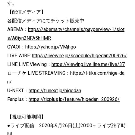
す。
【配信メディア】
各配信メディアにてチケット販売中
ABEMA：
https://abema.tv/channels/payperview-1/slot
s/A8iyn2NFA5hHMR
GYAO!：
https://yahoo.jp/VMjhgo
LIVE WIRE:
https://livewire.jp/schedule/higedan200926/
LINE LIVE Viewing：
https://viewing.live.line.me/live/37
ローチケ LIVE STREAMING：
https://l-tike.com/hige-da
n/
U-NEXT：
https://t.unext.jp/higedan
Fanplus：
https://tixplus.jp/feature/higedan_200926/
【視聴可能期間】
●ライブ配信 2020年9月26日(土)20:00～ライブ終了時
間