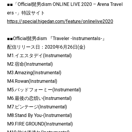
■■「Official髭男dism ONLINE LIVE 2020 – Arena Travel
ers -」特設サイト
https://special.higedan.com/feature/onlinelive2020
■■Official髭男dism 『Traveler -Instrumentals-』
配信リリース日：2020年6月26日(金)
M1.イエスタデイ(Instrumental)
M2.宿命(Instrumental)
M3.Amazing(Instrumental)
M4.Rowan(Instrumental)
M5.バッドフォーミー(Instrumental)
M6.最後の恋煩い(Instrumental)
M7.ビンテージ(Instrumental)
M8.Stand By You-(Instrumental)
M9.FIRE GROUND(Instrumental)