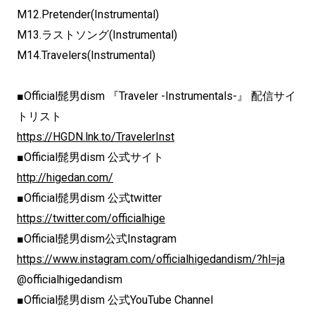
M12.Pretender(Instrumental)
M13.ラストソング(Instrumental)
M14.Travelers(Instrumental)
■Official髭男dism 『Traveler -Instrumentals-』 配信サイ
トリスト
https://HGDN.lnk.to/TravelerInst
■Official髭男dism 公式サイト
http://higedan.com/
■Official髭男dism 公式twitter
https://twitter.com/officialhige
■Official髭男dism公式Instagram
https://www.instagram.com/officialhigedandism/?hl=ja
@officialhigedandism
■Official髭男dism 公式YouTube Channel