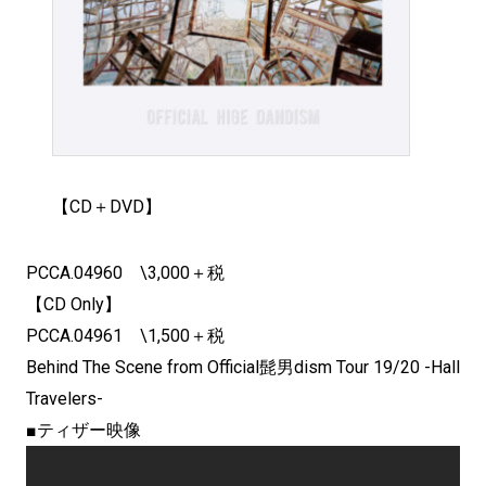
【CD＋DVD】
PCCA.04960 \3,000＋税
【CD Only】
PCCA.04961 \1,500＋税
Behind The Scene from Official髭男dism Tour 19/20 -Hall
Travelers-
■ティザー映像