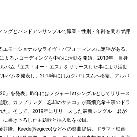
ィングとバンドアンサンブルで職業・性別・年齢を問わず評
るエモーショナルなライヴ・パフォーマンスに定評がある。
によるレコーディングを中心に活動を開始。2010年、自身
アルバム『エス・オー・エス』をリリースした事により活動
ルバムを発表し、2014年にはカクバリズムへ移籍。アルバ
0/20』を発表。昨年にはメジャー1stシングルとしてリリース
題歌、カップリング「忘却のサチコ」が高畑充希主演のドラ
た。そして、2019年にリリースした最新シングル「君が
」に書き下ろした主題歌と挿入歌を収録。
、Kaede(Negicco)などへの楽曲提供、ドラマ・映画