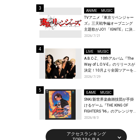
始！
ANIME
MUSIC
TVアニメ『東京リベンジャー
ズ』三天戦争編オープニング
主題歌がJO1「IGNITE」に決
定！メンバー全員から喜びと
2026/7/21
作品への想いあふれるコメン
トが到着！9月に東京・大阪で
LIVE
MUSIC
先行上映会を開催！
A.B.C-Z、10thアルバム『The
Way of L.O.V-E』のリリースが
決定！10月より全国ツアーを
開催！
2026/7/29
GAME
MUSIC
SNK/新世界楽曲雑技団が手掛
けるゲーム『THE KING OF
FIGHTERS ’96』のアレンジサ
ウンドトラックが配信開始！
2026/8/3
アクセスランキング
TOP 10を見る