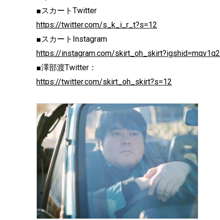
■スカートTwitter
https://twitter.com/s_k_i_r_t?s=12
■スカートInstagram
https://instagram.com/skirt_oh_skirt?igshid=mqv1q
■澤部渡Twitter：
https://twitter.com/skirt_oh_skirt?s=12