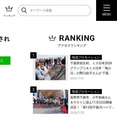
MENU
ランキング
RANKING
され
アクセスランキング
地域プロモーション
送る
千葉県長生村、ミス日本2026
グランプリ＆ミス日本「海の
日」の野口絵子さんが 千葉県
唯一の村・長生村で地引網を
2026/7/31
体験！
地域プロモーション
長野県千曲市、小平奈緒さん
をゲストに迎え11月22日開催
決定！「第12回千曲川ハーフ
マラソン」エントリー受付開
2026/7/23