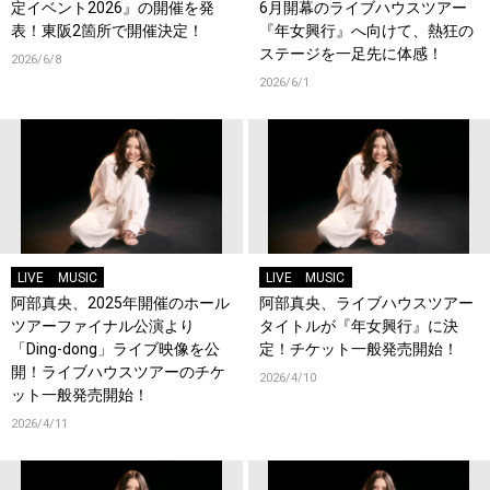
定イベント2026』の開催を発
6月開幕のライブハウスツアー
表！東阪2箇所で開催決定！
『年女興行』へ向けて、熱狂の
ステージを一足先に体感！
2026/6/8
2026/6/1
LIVE
MUSIC
LIVE
MUSIC
阿部真央、2025年開催のホール
阿部真央、ライブハウスツアー
ツアーファイナル公演より
タイトルが『年女興行』に決
「Ding-dong」ライブ映像を公
定！チケット一般発売開始！
開！ライブハウスツアーのチケ
2026/4/10
ット一般発売開始！
2026/4/11