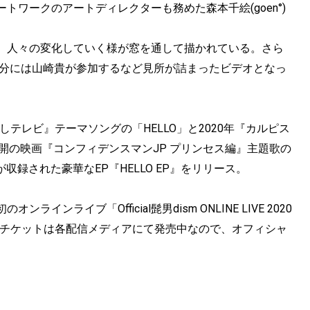
ワークのアートディレクターも務めた森本千絵(goen°)
、人々の変化していく様が窓を通して描かれている。さら
部分には山崎貴が参加するなど見所が詰まったビデオとなっ
めざましテレビ』テーマソングの「HELLO」と2020年『カルピス
公開の映画『コンフィデンスマンJP プリンセス編』主題歌の
が収録された豪華なEP『HELLO EP』をリリース。
オンラインライブ「Official髭男dism ONLINE LIVE 2020
表となった。チケットは各配信メディアにて発売中なので、オフィシャ