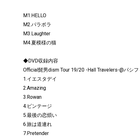
M1.HELLO
M2.パラボラ
M3.Laughter
M4.夏模様の猫
◆DVD収録内容
Official髭男dism Tour 19/20 -Hall Travelers-@
1.イエスタデイ
2.Amazing
3.Rowan
4.ビンテージ
5.最後の恋煩い
6.旅は道連れ
7.Pretender