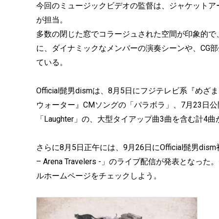
今回のミュージックビデオの監督は、ジャケットアート
が担当。
多数の閉じた窓でコラージュされた空間が印象的で
に、ダイナミックなメンバーの演奏シーンや、CG
ている。
Official髭男dismは、8月5日にフジテレビ系『
ウォーター』CMソングの「パラボラ」、7月23日
「Laughter」の、大型タイアップ曲3曲を含む計4曲
さらに8月5日正午には、9月26日にOfficial髭男dism初の
– Arena Travelers -」のライブ配信が発
ルホームページをチェックしよう。