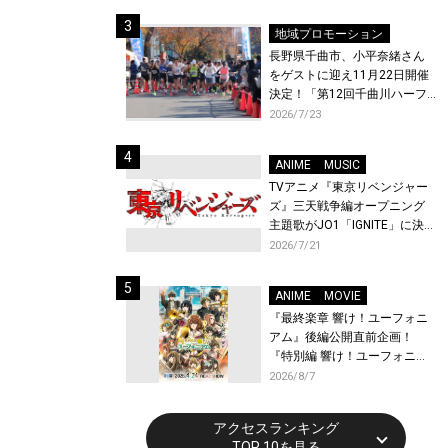
体験！
地域プロモーション
長野県千曲市、小平奈緒さん
をゲストに迎え11月22日開催
決定！「第12回千曲川ハーフ
マラソン」エントリー受付開
2026/7/23
始！
ANIME
MUSIC
TVアニメ『東京リベンジャー
ズ』三天戦争編オープニング
主題歌がJO1「IGNITE」に決
定！メンバー全員から喜びと
2026/7/21
作品への想いあふれるコメン
トが到着！9月に東京・大阪で
ANIME
MOVIE
先行上映会を開催！
『最終楽章 響け！ユーフォニ
アム』後編公開直前企画！
『特別編 響け！ユーフォニア
ム〜アンサンブルコンテス
2026/8/7
ト〜』と『最終楽章 響け！ユ
ーフォニアム』前編の一挙上
アクセスランキング
映が決定！
TOP 10を見る