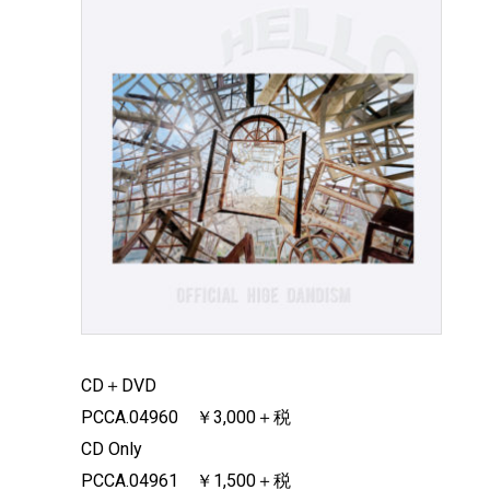
CD＋DVD
PCCA.04960 ￥3,000＋税
CD Only
PCCA.04961 ￥1,500＋税