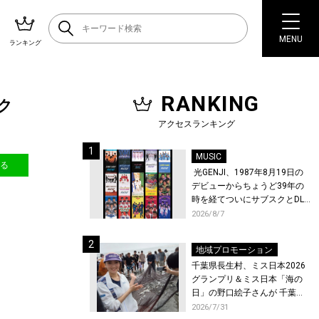
MENU
ランキング
RANKING
ック
アクセスランキング
MUSIC
送る
光GENJI、1987年8月19日の
デビューからちょうど39年の
時を経てついにサブスクとDL
配信が解禁！
2026/8/7
地域プロモーション
千葉県長生村、ミス日本2026
グランプリ＆ミス日本「海の
日」の野口絵子さんが 千葉県
唯一の村・長生村で地引網を
2026/7/31