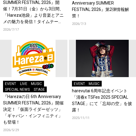
SUMMER FESTIVAL 2026』開
Anniversary SUMMER
催！7月31日（金）から3日間、
FESTIVAL 2026』第2弾情報解
「Hareza池袋」より音楽とアニ
禁！
メの魅力を発信！タイムテーブ
2026/7/3
ルを一挙公開！
2026/7/17
EVENT
LIVE
MUSIC
EVENT
MUSIC
SPECIAL NEWS
STAGE
harevutai 6周年記念イベント
『Harezaの日 6th Anniversary
「清春x TSFes 2025 SPECIAL
SUMMER FESTIVAL 2026』開催
STAGE」にて「忘却の空」を披
決定！「仮面ライダーゼッツ」
露！
「ギャバン・インフィニティ」
2025/11/11
も登場！
2026/5/29