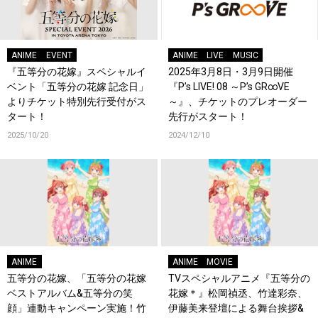
ANIME
EVENT
ANIME
LIVE
MUSIC
『五等分の花嫁』スペシャルイ
2025年3月8日・3月9日開催
ベント「五等分の花嫁 記念日」
『P’s LIVE! 08 ～P’s GR∞VE
よりチケット特別先行受付がス
～』、チケットのプレオーダー
タート！
先行がスタート！
2025/10/20
2024/12/10
ANIME
ANIME
MOVIE
五等分の花嫁、「五等分の花嫁
TVスペシャルアニメ『五等分の
ベストアルバム&五等分の笑
花嫁＊』松岡禎丞、竹達彩奈、
顔」連動キャンペーン実施！竹
伊藤美来登壇による舞台挨拶&