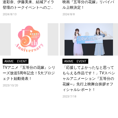
達彩奈、伊藤美来、結城アイラ
映画『五等分の花嫁』リバイバ
登壇のトークイベントへのご招
ル上映決定！
待や豪華景品ゲットのチャン
2024/8/13
2024/8/8
ス！法人別特典のデザインも初
解禁！
ANIME
EVENT
ANIME
EVENT
TVアニメ『五等分の花嫁』シリ
「応援してよかったなと思って
ーズ放送5周年記念！5大プロジ
もらえる作品です！」TVスペシ
ェクト始動発表！
ャルアニメーション『五等分の
花嫁∽』先行上映舞台挨拶オフ
2023/10/20
ィシャルレポート！
2023/7/18