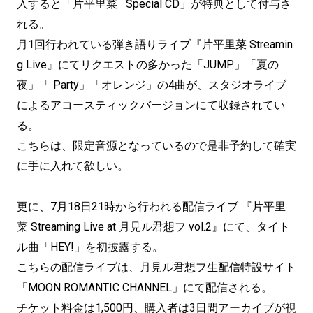
入すると「片平里菜 Special CD」が特典として付与さ
れる。
月1回行われている弾き語りライブ『片平里菜 Streamin
g Live』にてリクエストの多かった「JUMP」「夏の
夜」「 Party」「オレンジ」の4曲が、スタジオライブ
によるアコースティックバージョンにて収録されてい
る。
こちらは、限定音源となっているので是非予約して確実
に手に入れて欲しい。
更に、7月18日21時から行われる配信ライブ 『片平里
菜 Streaming Live at 月見ル君想フ vol.2』にて、タイト
ル曲「HEY!」を初披露する。
こちらの配信ライブは、月見ル君想フ生配信特設サイト
「MOON ROMANTIC CHANNEL」にて配信される。
チケット料金は1,500円、購入者は3日間アーカイブが視