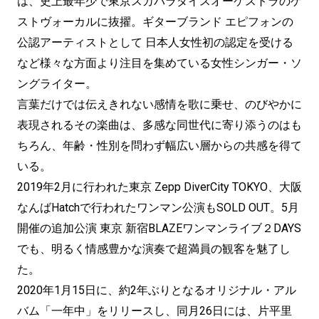
は、史上最年少で東京スカパラダイスオーケストラのゲ
ストヴォーカルに抜擢。ギターブランド エピフォンの
公認アーティストとして 日本人女性初の認定を受ける
など様々な方面より注目を集めている女性シンガー・ソ
ングライター。
言葉だけでは伝えきれない感情を歌に乗せ、のびやかに
表現されるその楽曲は、多感な同世代に寄り添うのはも
ちろん、年齢・性別を問わず幅広い層からの共感を得て
いる。
2019年2月に行われた東京 Zepp DiverCity TOKYO、大阪
なんばHatchで行われたワンマン公演もSOLD OUT。5月
開催の追加公演 東京 新宿BLAZEワンマンライブ２DAYS
でも、明るく情感豊かな演奏で超満員の観客を魅了し
た。
2020年1月15日に、約2年ぶりとなるオリジナル・アル
バム「一年中」をリリースし、同月26日には、片平里