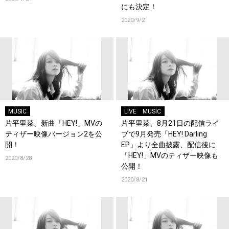
にも決定！
2020/9/2
MUSIC
LIVE
MUSIC
片平里菜、新曲「HEY!」MVの
片平里菜、8月21日の配信ライ
ティザー映像バージョン2を公
ブで9月発売「HEY! Darling
開！
EP」より全曲披露、配信後に
「HEY!」MVのティザー映像も
2020/8/28
公開！
2020/8/21