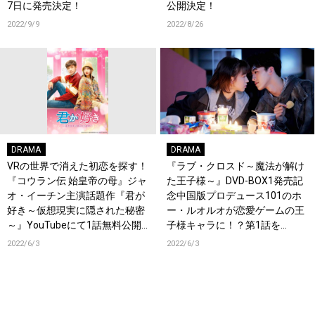
7日に発売決定！
公開決定！
2022/9/9
2022/8/26
DRAMA
DRAMA
VRの世界で消えた初恋を探す！
『ラブ・クロスド～魔法が解け
『コウラン伝 始皇帝の母』ジャ
た王子様～』DVD-BOX1発売記
オ・イーチン主演話題作『君が
念中国版プロデュース101のホ
好き～仮想現実に隠された秘密
ー・ルオルオが恋愛ゲームの王
～』YouTubeにて1話無料公開
子様キャラに！？第1話を
決定！
YouTubeにて期間限定無料公
2022/6/3
2022/6/3
開！