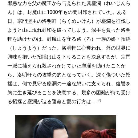
邪悪な力を父の魔王から与えられた厲塵瀾（れいじんら
ん）は、封魔山に1000年もの間封印されていた。ある
日、宗門盟主の洛明軒（らくめいけん）が塵瀾を征伐し
ようと山に現れ封印を破ってしまう。深手を負った洛明
軒を助けたのは、封魔山を守る路（ろ）一族の娘・招揺
（しょうよう）だった。洛明軒に心奪われ、外の世界に
興味を抱いた招揺は山を下りることを決意するが、宗門
一派に捕えられ殺されかけていた塵瀾を助けたことか
ら、洛明軒らの攻撃の的となっていく。深く傷ついた招
揺は、側で見守る塵瀾の一途な想いに支えられ、復讐を
胸に生き延びることを決意する。幾多の困難が待ち受け
る招揺と塵瀾が辿る運命と愛の行方は……!?