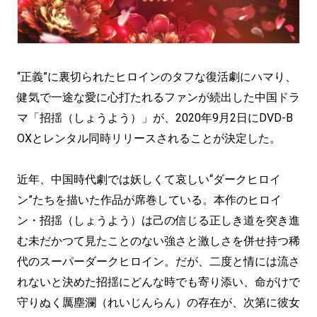
“正義”に裏切られたヒロインのタフな復活劇にハマり、
健気で一途な愛に心打たれるファンが続出した中国ドラ
マ「招揺（しょうよう）」が、2020年9月2日にDVD-B
OXとレンタル同時リリースされることが決定した。
近年、中国時代劇では妖しくて哀しい“ダークヒロイ
ン”たちを描いた作品が席巻している。本作のヒロイ
ン・招揺（しょうよう）は己の信じる正しき道を突き進
む未だかつて見たことのない強さと激しさを併せ持つ稀
代のスーパーダークヒロイン。だが、二度と情には流さ
れないと決めた招揺にどんな時でも寄り添い、命がけで
守りぬく厲塵瀾（れいじんらん）の存在が、次第に彼女