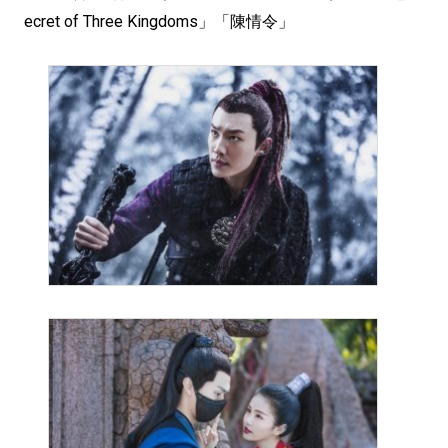
ecret of Three Kingdoms」「陳情令」