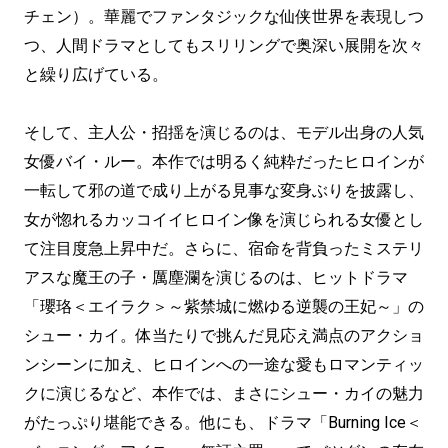
チェン）。華麗でファンタジックな仙侠世界を表現しつ
つ、人間ドラマとしてもスリリングで奥深い展開を次々
と繰り広げている。
そして、主人公・招揺を演じるのは、モデル出身の人気
女優バイ・ルー。本作では明るく純粋だったヒロインが
一転して邪の道で成り上がる見事な変身ぶりを披露し、
女が惚れるカッコイイヒロイン像を演じられる女優とし
て注目度急上昇中だ。さらに、宿命を背負ったミステリ
アスな魔王の子・厲塵瀾を演じるのは、ヒットドラマ
「瓔珞＜エイラク＞～紫禁城に燃ゆる逆襲の王妃～」の
シュー・カイ。体当たりで挑んだ見応え満点のアクショ
ンシーンに加え、ヒロインへの一途な愛もロマンティッ
クに演じるなど、本作では、まさにシュー・カイの魅力
がたっぷり堪能できる。他にも、ドラマ「Burning Ice＜