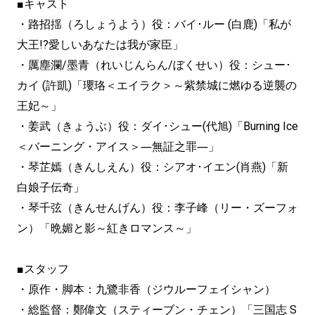
■キャスト
・路招揺（ろしょうよう）役：バイ･ルー (白鹿)「私が
大王!?愛しいあなたは我が家臣」
・厲塵瀾/墨青（れいじんらん/ぼくせい）役：シュー･
カイ (許凱)「瓔珞＜エイラク＞～紫禁城に燃ゆる逆襲の
王妃～」
・姜武（きょうぶ）役：ダイ･シュー(代旭)「Burning Ice
＜バーニング・アイス＞―無証之罪―」
・琴芷嫣（きんしえん）役：シアオ･イエン(肖燕)「新
白娘子伝奇」
・琴千弦（きんせんげん）役：李子峰（リー・ズーフォ
ン）「晩媚と影～紅きロマンス～」
■スタッフ
・原作・脚本：九鷺非香（ジウルーフェイシャン）
・総監督：鄭偉文（スティーブン・チェン）「三国志 S