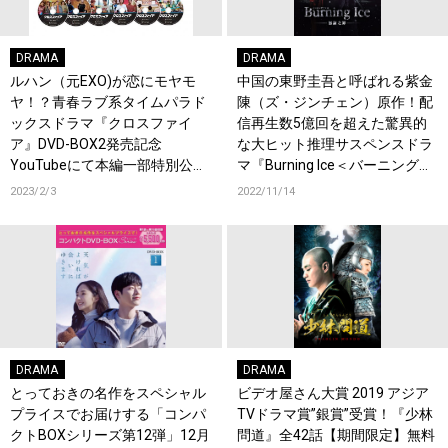
DRAMA
DRAMA
ルハン（元EXO)が恋にモヤモ
中国の東野圭吾と呼ばれる紫金
ヤ！？青春ラブ系タイムパラド
陳（ズ・ジンチェン）原作！配
ックスドラマ『クロスファイ
信再生数5億回を超えた驚異的
ア』DVD-BOX2発売記念
な大ヒット推理サスペンスドラ
YouTubeにて本編一部特別公開
マ『Burning Ice＜バーニング・
決定！
アイス＞―無証之罪―』全12話
2023/2/3
2022/11/14
【期間限定】YouTube無料公開
決定！
DRAMA
DRAMA
とっておきの名作をスペシャル
ビデオ屋さん大賞 2019 アジア
プライスでお届けする「コンパ
TVドラマ賞”銀賞”受賞！『少林
クトBOXシリーズ第12弾」12月
問道』全42話【期間限定】無料