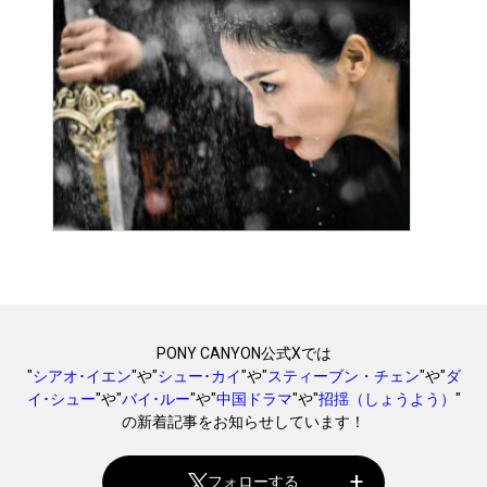
PONY CANYON公式Xでは
"
シアオ･イエン
"や"
シュー･カイ
"や"
スティーブン・チェン
"や"
ダ
イ･シュー
"や"
バイ･ルー
"や"
中国ドラマ
"や"
招揺（しょうよう）
"
の新着記事をお知らせしています！
フォローする