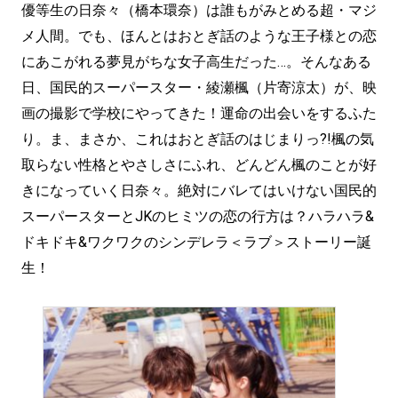
優等生の日奈々（橋本環奈）は誰もがみとめる超・マジ
メ人間。でも、ほんとはおとぎ話のような王子様との恋
にあこがれる夢見がちな女子高生だった…。そんなある
日、国民的スーパースター・綾瀬楓（片寄涼太）が、映
画の撮影で学校にやってきた！運命の出会いをするふた
り。ま、まさか、これはおとぎ話のはじまりっ?!楓の気
取らない性格とやさしさにふれ、どんどん楓のことが好
きになっていく日奈々。絶対にバレてはいけない国民的
スーパースターとJKのヒミツの恋の行方は？ハラハラ&
ドキドキ&ワクワクのシンデレラ＜ラブ＞ストーリー誕
生！