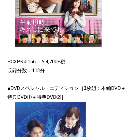
PCXP-50156 ￥4,700+税
収録分数：113分
■DVDスペシャル・エディション［3枚組：本編DVD＋
特典DVD①＋特典DVD②］