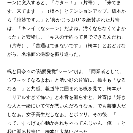
ーンに突入すると、「キタ～！」（片寄）、「来てま
す、来てます！」（橋本）とテンションアップ。橋本か
ら「絶妙ですよ」と“鼻かじっぷり”を絶賛された片寄
は、「キレイ（なシーン）だよね。汚くならなくてよか
った」と安堵し、「キスの予約って鼻でできるんだね」
（片寄）、「普通はできないです」（橋本）とおどけな
がら、名場面の撮影を振り返った。
楓と日奈々の“熱愛発覚”シーンでは、「同業者として、
ウワ～ッてなるよね」と渋い顔の片寄に、橋本も「なる
なる！」と共感。報道陣に囲まれる楓を見て、橋本が
「リアルすぎて怖い」と本音を漏らすと、片寄は「好き
な人と一緒にいて何が悪いんだろうなぁ。でも芸能人だ
しなぁ。女子高生だしなぁ」とポツリ。その後、「……
って、すっげぇ心動かされちゃってんじゃん、俺！」と
我に返る片寄に、橋本は大笑いだった。