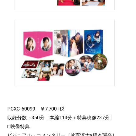
PCXC-60099 ￥7,700+税
収録分数：350分［本編113分＋特典映像237分］
□映像特典
ビジュアル・コメンタリー［片寄涼太×橋本環奈］