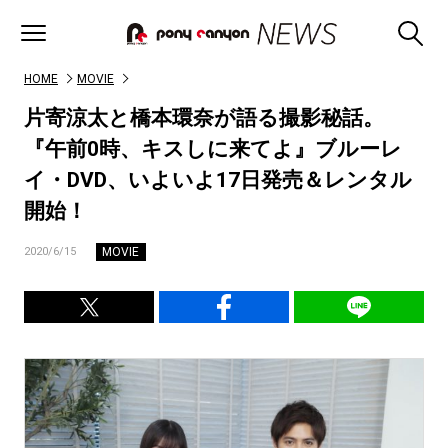
HOME
MOVIE
片寄涼太と橋本環奈が語る撮影秘話。
『午前0時、キスしに来てよ』ブルーレ
イ・DVD、いよいよ17日発売＆レンタル
開始！
MOVIE
2020/6/15