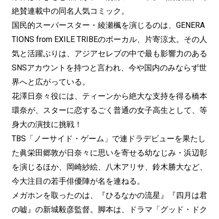
絶賛連載中の同名人気コミック。
国民的スーパースター・綾瀬楓を演じるのは、GENERA
TIONS from EXILE TRIBEのボーカル、片寄涼太。その人
気と活躍ぶりは、アジアセレブの中で最も影響力のある
SNSアカウントを持つと言われ、今や国内のみならず世
界へと広がっている。
花澤日奈々役には、ティーンから絶大な支持を得る橋本
環奈が、スターに恋するごく普通の女子高生として、等
身大の演技に挑戦！
TBS「ノーサイド・ゲーム」で連ドラデビューを果たし
た眞栄田郷敦が日奈々に思いを寄せる幼なじみ・浜辺彰
を演じるほか、岡崎紗絵、八木アリサ、鈴木勝大など、
今大注目の若手俳優陣が名を連ねる。
メガホンを取ったのは、『ひるなかの流星』『四月は君
の嘘』の新城毅彦監督。脚本は、ドラマ「グッド・ドク