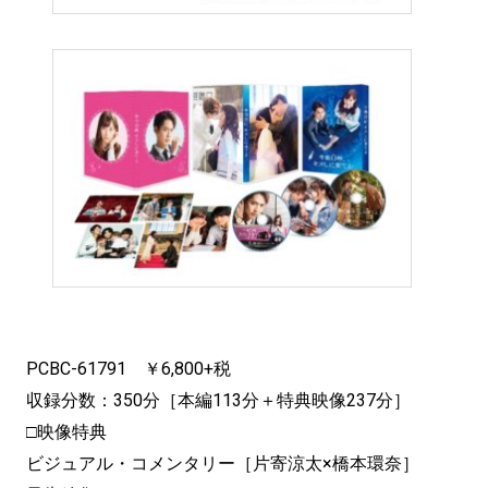
PCBC-61791 ￥6,800+税
収録分数：350分［本編113分＋特典映像237分］
□映像特典
ビジュアル・コメンタリー［片寄涼太×橋本環奈］