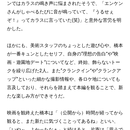
ンではカラスの鳴き声に悩まされたそうで、「エンケン
さんがしゃべるたびに音が鳴っていて、『うるせぇ
ぞ！』ってカラスに言っていた(笑)」と意外な苦労を明
かした。
ほかにも、美術スタッフのちょっとした遊び心や、橋本
が一番キュンとしたセリフ、自身の“理想の告白”や“映
画・遊園地デート”についてなど、終始、飾らないトー
クを繰り広げた2人。また“クランクイン”や“クランクア
ップ”といった細かな撮影情報や、各ロケ地についても
言及しており、それらを踏まえて本編を観ることで、新
たな楽しみ方ができそうだ。
映画を観終えた橋本は「（公開から）時間が経ってから
観ると、また新たに気づくことってあるね」といい、
「いや～、よかったなぁ」と続けると、片寄は「思うで