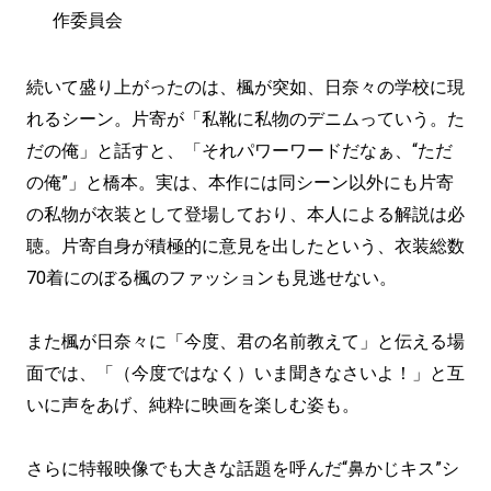
作委員会
続いて盛り上がったのは、楓が突如、日奈々の学校に現
れるシーン。片寄が「私靴に私物のデニムっていう。た
だの俺」と話すと、「それパワーワードだなぁ、“ただ
の俺”」と橋本。実は、本作には同シーン以外にも片寄
の私物が衣装として登場しており、本人による解説は必
聴。片寄自身が積極的に意見を出したという、衣装総数
70着にのぼる楓のファッションも見逃せない。
また楓が日奈々に「今度、君の名前教えて」と伝える場
面では、「（今度ではなく）いま聞きなさいよ！」と互
いに声をあげ、純粋に映画を楽しむ姿も。
さらに特報映像でも大きな話題を呼んだ“鼻かじキス”シ