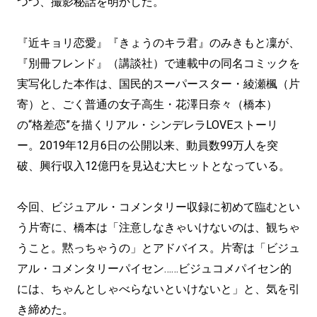
つつ、撮影秘話を明かした。
『近キョリ恋愛』『きょうのキラ君』のみきもと凜が、
『別冊フレンド』（講談社）で連載中の同名コミックを
実写化した本作は、国民的スーパースター・綾瀬楓（片
寄）と、ごく普通の女子高生・花澤日奈々（橋本）
の“格差恋”を描くリアル・シンデレラLOVEストーリ
ー。2019年12月6日の公開以来、動員数99万人を突
破、興行収入12億円を見込む大ヒットとなっている。
今回、ビジュアル・コメンタリー収録に初めて臨むとい
う片寄に、橋本は「注意しなきゃいけないのは、観ちゃ
うこと。黙っちゃうの」とアドバイス。片寄は「ビジュ
アル・コメンタリーパイセン……ビジュコメパイセン的
には、ちゃんとしゃべらないといけないと」と、気を引
き締めた。