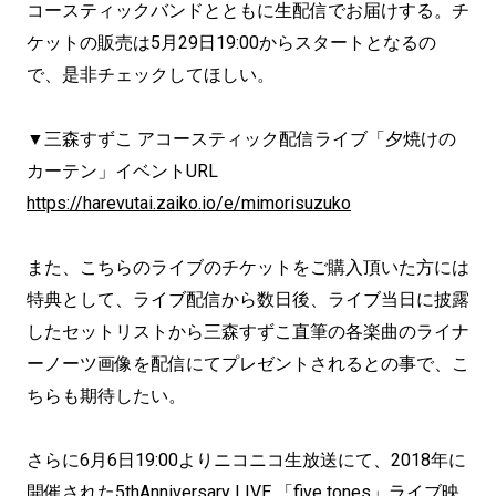
コースティックバンドとともに生配信でお届けする。チ
ケットの販売は5月29日19:00からスタートとなるの
で、是非チェックしてほしい。
▼三森すずこ アコースティック配信ライブ「夕焼けの
カーテン」イベントURL
https://harevutai.zaiko.io/e/mimorisuzuko
また、こちらのライブのチケットをご購入頂いた方には
特典として、ライブ配信から数日後、ライブ当日に披露
したセットリストから三森すずこ直筆の各楽曲のライナ
ーノーツ画像を配信にてプレゼントされるとの事で、こ
ちらも期待したい。
さらに6月6日19:00よりニコニコ生放送にて、2018年に
開催された5thAnniversary LIVE 「five tones」ライブ映