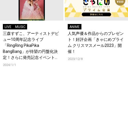
LIVE
MUSIC
ANIME
三森すずこ、アーティストデビ
人気声優＆作品からのプレゼン
ュー10周年記念ライブ
ト！好評企画「きゃにめプライ
「RingRing PikaPika
ム クリスマスメール2023」開
BangBang」が待望の円盤化決
催！
定！さらに発売記念イベントも
2023/12/8
開催！
2024/1/1