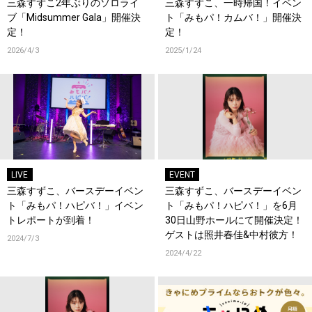
三森すずこ2年ぶりのソロライ
三森すずこ、一時帰国！イベン
ブ「Midsummer Gala」開催決
ト「みもパ！カムバ！」開催決
定！
定！
2026/4/3
2025/1/24
LIVE
EVENT
三森すずこ、バースデーイベン
三森すずこ、バースデーイベン
ト「みもパ！ハピバ！」イベン
ト「みもパ！ハピバ！」を6月
トレポートが到着！
30日山野ホールにて開催決定！
ゲストは照井春佳&中村彼方！
2024/7/3
2024/4/22