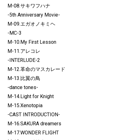
M-08.サキワフハナ
-5th Anniversary Movie-
M-09.エガオノキミヘ
-MC-3
M-10.My First Lesson
M-11.アレコレ
-INTERLUDE-2
M-12.革命のマスカレード
M-13.比翼の鳥
-dance tones-
M-14.Light for Knight
M-15.Xenotopia
-CAST INTRODUCTION-
M-16.SAKURA dreamers
M-17.WONDER FLIGHT