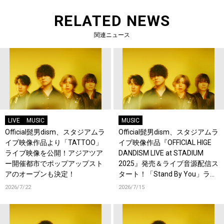
RELATED NEWS
関連ニュース
LIVE
MUSIC
MUSIC
Official髭男dism、スタジアムラ
Official髭男dism、スタジアムラ
イブ映像作品より「TATTOO」
イブ映像作品『OFFICIAL HIGE
ライブ映像を公開！アジアツア
DANDISM LIVE at STADIUM
ー開催都市でポップアップスト
2025』発売＆ライブ音源配信ス
アのオープンも決定！
タート！「Stand By You」ライ
ブ映像を公開！
2026/7/22
2026/7/15