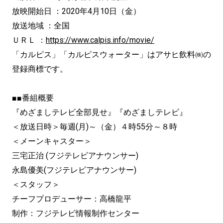
放映開始日 ：2020年4月10日（金）
放送地域 ：全国
ＵＲＬ ：
https://www.calpis.info/movie/
「カルピス」「カルピスウォーター」はアサヒ飲料㈱の
登録商標です。
■■番組概要
『めざましテレビ全部見せ』『めざましテレビ』
＜放送日時＞毎週(月)～（金）４時55分～８時
＜メーンキャスター＞
三宅正治 (フジテレビアナウンサー)
永島優美(フジテレビアナウンサー)
＜スタッフ＞
チーフプロデューサー：高橋龍平
制作：フジテレビ情報制作センター