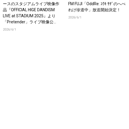
ースのスタジアムライブ映像作
FM FUJI「OddRe: ﾕｳｷ ｻﾀﾞのへべ
品『OFFICIAL HIGE DANDISM
れけ珍道中」放送開始決定！
LIVE at STADIUM 2025』より
2026/6/1
「Pretender」ライブ映像公
開！
2026/6/1