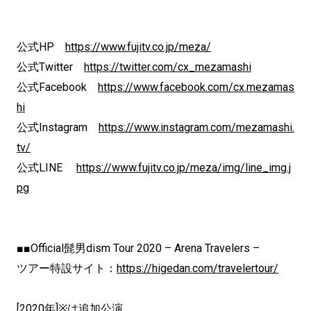
公式HP
https://www.fujitv.co.jp/meza/
公式Twitter
https://twitter.com/cx_mezamashi
公式Facebook
https://www.facebook.com/cx.mezamas
hi
公式Instagram
https://www.instagram.com/mezamashi.
tv/
公式LINE
https://www.fujitv.co.jp/meza/img/line_img.j
pg
■■Official髭男dism Tour 2020 – Arena Travelers –
ツアー特設サイト：
https://higedan.com/travelertour/
[2020年]※は追加公演