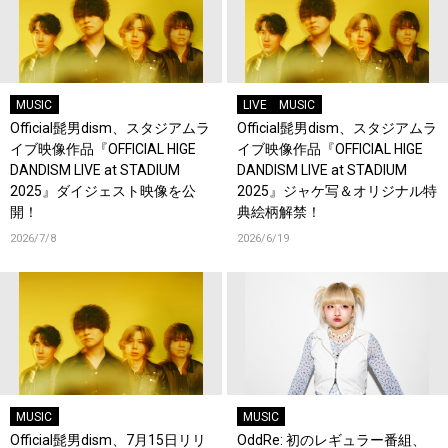
MUSIC
LIVE
MUSIC
Official髭男dism、スタジアムラ
Official髭男dism、スタジアムラ
イブ映像作品『OFFICIAL HIGE
イブ映像作品『OFFICIAL HIGE
DANDISM LIVE at STADIUM
DANDISM LIVE at STADIUM
2025』ダイジェスト映像を公
2025』ジャケ写＆オリジナル特
開！
典絵柄解禁！
2026/7/8
2026/6/19
MUSIC
MUSIC
Official髭男dism、7月15日リリ
OddRe: 初のレギュラー番組、