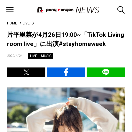
HOME
LIVE
片平里菜が4月26日19:00~「TikTok Living
room live」に出演#stayhomeweek
LIVE
MUSIC
2020/4/24