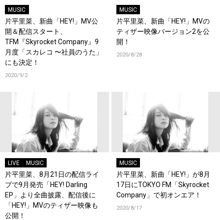
MUSIC
MUSIC
片平里菜、新曲「HEY!」MV公
片平里菜、新曲「HEY!」MVの
開＆配信スタート、
ティザー映像バージョン2を公
TFM『Skyrocket Company』9
開！
月度「スカレコ 〜社員のうた」
2020/8/28
にも決定！
2020/9/2
LIVE
MUSIC
MUSIC
片平里菜、8月21日の配信ライ
片平里菜、新曲「HEY!」が8月
ブで9月発売「HEY! Darling
17日にTOKYO FM「Skyrocket
EP」より全曲披露、配信後に
Company」で初オンエア！
「HEY!」MVのティザー映像も
2020/8/17
公開！