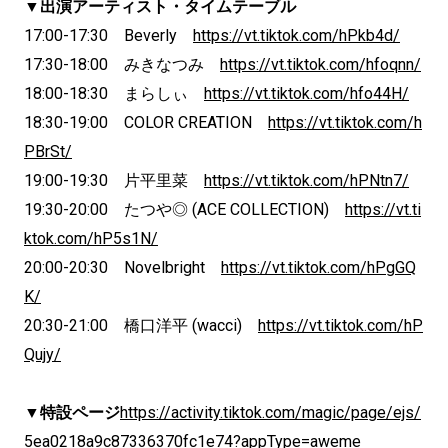
▼出演アーティスト・タイムテーブル
17:00-17:30 Beverly
https://vt.tiktok.com/hPkb4d/
17:30-18:00 みきなつみ
https://vt.tiktok.com/hfoqnn/
18:00-18:30 まらしぃ
https://vt.tiktok.com/hfo44H/
18:30-19:00 COLOR CREATION
https://vt.tiktok.com/h
PBrSt/
19:00-19:30 片平里菜
https://vt.tiktok.com/hPNtn7/
19:30-20:00 たつや◎ (ACE COLLECTION)
https://vt.ti
ktok.com/hP5s1N/
20:00-20:30 Novelbright
https://vt.tiktok.com/hPgGQ
K/
20:30-21:00 橋口洋平 (wacci)
https://vt.tiktok.com/hP
Qujy/
▼特設ページ
https://activity.tiktok.com/magic/page/ejs/
5ea0218a9c87336370fc1e74?appType=aweme