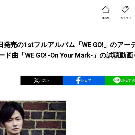
HOME
カテゴリ
日発売の1stフルアルバム「WE GO!」のアー
E GO! -On Your Mark-」の試聴動
ポスト
シェア
LINEで