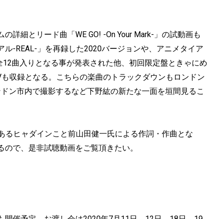
リード曲「WE GO! -On Your Mark-」の試動画も
-REAL-」を再録した2020バージョンや、アニメタイア
g」を含む全12曲入りとなる事が発表された他、初回限定盤ときゃにめ
rk-」のMVも収録となる。こちらの楽曲のトラックダウンもロンドン
ンドン市内で撮影するなど下野紘の新たな一面を垣間見るこ
。
紘の友人でもあるヒャダインこと前山田健一氏による作詞・作曲とな
るので、是非試聴動画をご覧頂きたい。
予定。お渡し会は2020年7月11日、12日、18日、19