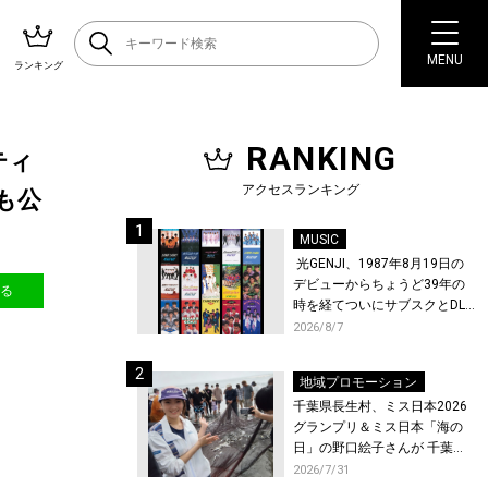
MENU
ランキング
RANKING
ティ
アクセスランキング
画も公
MUSIC
光GENJI、1987年8月19日の
デビューからちょうど39年の
送る
時を経てついにサブスクとDL
配信が解禁！
2026/8/7
地域プロモーション
千葉県長生村、ミス日本2026
グランプリ＆ミス日本「海の
日」の野口絵子さんが 千葉県
唯一の村・長生村で地引網を
2026/7/31