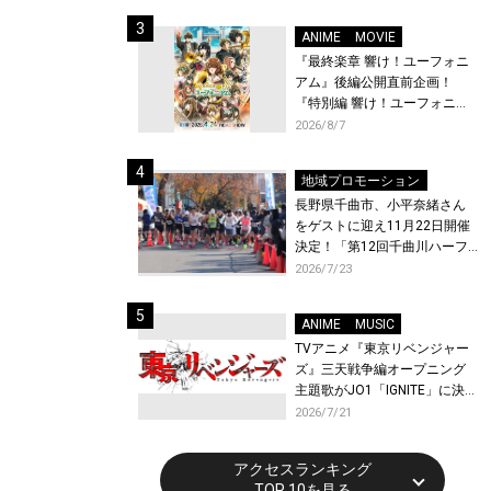
体験！
ANIME
MOVIE
『最終楽章 響け！ユーフォニ
アム』後編公開直前企画！
『特別編 響け！ユーフォニア
ム〜アンサンブルコンテス
2026/8/7
ト〜』と『最終楽章 響け！ユ
ーフォニアム』前編の一挙上
地域プロモーション
映が決定！
長野県千曲市、小平奈緒さん
をゲストに迎え11月22日開催
決定！「第12回千曲川ハーフ
マラソン」エントリー受付開
2026/7/23
始！
ANIME
MUSIC
TVアニメ『東京リベンジャー
ズ』三天戦争編オープニング
主題歌がJO1「IGNITE」に決
定！メンバー全員から喜びと
2026/7/21
作品への想いあふれるコメン
トが到着！9月に東京・大阪で
アクセスランキング
先行上映会を開催！
TOP 10を見る