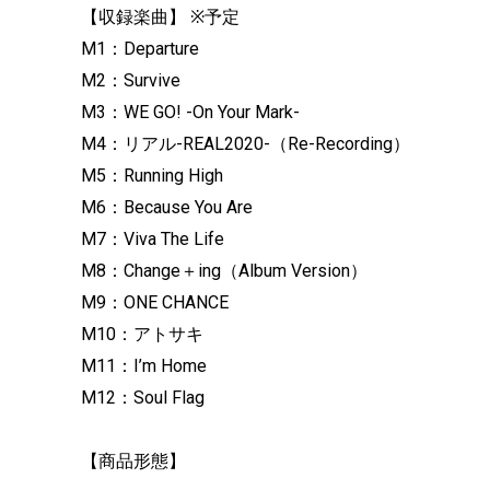
【収録楽曲】 ※予定
M1：Departure
M2：Survive
M3：WE GO! -On Your Mark-
M4：リアル-REAL2020-（Re-Recording）
M5：Running High
M6：Because You Are
M7：Viva The Life
M8：Change＋ing（Album Version）
M9：ONE CHANCE
M10：アトサキ
M11：I’m Home
M12：Soul Flag
【商品形態】