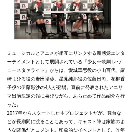
ミュージカルとアニメが相互にリンクする新感覚エンタ
ーテイメントとして展開されている『少女☆歌劇 レヴ
ュースタァライト』からは、愛城華恋役の小山百代、露
崎まひる役の岩田陽葵、星見純那役の佐藤日向、花柳香
子役の伊藤彩沙の4人が登場。直前に発表されたアニサ
マ出演決定の報に喜びながら、あらためて作品紹介を行
った。
2017年からスタートした本プロジェクトだが、舞台な
どが長期間に渡ることもあって、キャスト陣は家族のよ
うな関係だとコメント。印象的なイベントとして、昨年