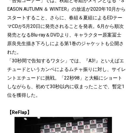
「告知コーナー」では、秋組と冬組がメインとなる『S
EASON AUTUMN ＆ WINTER』の放送が2020年10月から
スタートすること、さらに、春組＆夏組によるEDテー
マCDが5月20日に発売されることを発表。6月から順次
発売となるBlu-ray＆DVDより、キャラクター原案冨士
原良先生描き下ろしによる第1巻のジャケットも公開さ
れた。
「30秒間で告知するワタシ」では、『A3!』といえばエ
チュードというカンペによるムチャ振りに対し、サイレ
ントエチュードに挑戦。「22秒98」と大幅にショート
しながらも、初めて30秒以内に収まったことで、暫定1
位を獲得した。
【ReFlap】