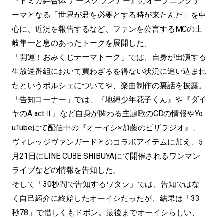
『トミカ絆合体 アースグランナー』のオープニングテ
ーマとなる「世界が君を必要とする時が来たんだ」を中
心に、近況を報告するなど、ファンを公言するMCの土
岐隼一と息のあったトークを展開した。
「開運！おみくじテーマトーク」では、自身が出演する
生放送番組において買わざるを得ない状況に追い込まれ
たというポルシェについてや、楽曲制作の裏話を披露。
「告知コーナー」では、『地縛少年花子くん』や『ダイ
ヤのA actⅡ』など自身が関わる主題歌のCDの情報やYo
uTubeにて配信中の『オーイシ×加藤のピザラジオ』、
ヴィレッジヴァンガードとのコラボアイテムに加え、5
月21日にLINE CUBE SHIBUYAにて開催されるワンマン
ライブなどの情報を告知した。
そして「30秒間で告知するワタシ」では、告知ではな
く自己紹介に終始したオーイシだったが、結果は「33
秒78」で惜しくもドボン。最後までオーイシらしい、