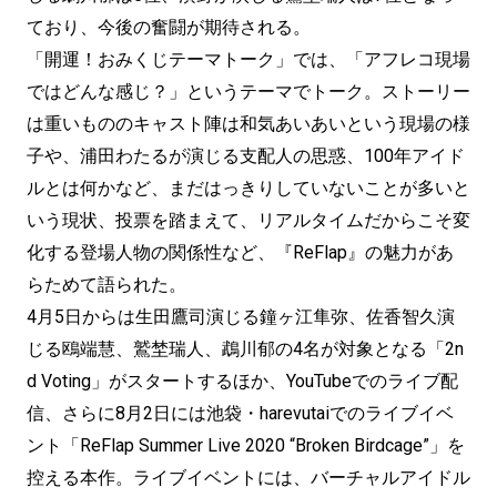
ており、今後の奮闘が期待される。
「開運！おみくじテーマトーク」では、「アフレコ現場
ではどんな感じ？」というテーマでトーク。ストーリー
は重いもののキャスト陣は和気あいあいという現場の様
子や、浦田わたるが演じる支配人の思惑、100年アイド
ルとは何かなど、まだはっきりしていないことが多いと
いう現状、投票を踏まえて、リアルタイムだからこそ変
化する登場人物の関係性など、『ReFlap』の魅力があ
らためて語られた。
4月5日からは生田鷹司演じる鐘ヶ江隼弥、佐香智久演
じる鴎端慧、鷲埜瑞人、鵡川郁の4名が対象となる「2n
d Voting」がスタートするほか、YouTubeでのライブ配
信、さらに8月2日には池袋・harevutaiでのライブイベ
ント「ReFlap Summer Live 2020 “Broken Birdcage”」を
控える本作。ライブイベントには、バーチャルアイドル