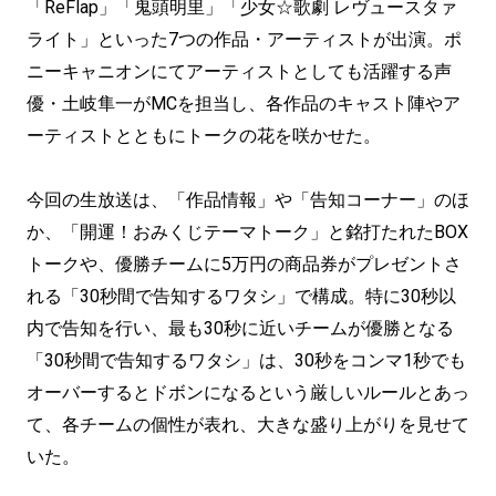
「ReFlap」「鬼頭明里」「少女☆歌劇 レヴュースタァ
ライト」といった7つの作品・アーティストが出演。ポ
ニーキャニオンにてアーティストとしても活躍する声
優・土岐隼一がMCを担当し、各作品のキャスト陣やア
ーティストとともにトークの花を咲かせた。
今回の生放送は、「作品情報」や「告知コーナー」のほ
か、「開運！おみくじテーマトーク」と銘打たれたBOX
トークや、優勝チームに5万円の商品券がプレゼントさ
れる「30秒間で告知するワタシ」で構成。特に30秒以
内で告知を行い、最も30秒に近いチームが優勝となる
「30秒間で告知するワタシ」は、30秒をコンマ1秒でも
オーバーするとドボンになるという厳しいルールとあっ
て、各チームの個性が表れ、大きな盛り上がりを見せて
いた。