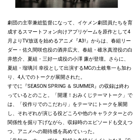
劇団の主宰兼総監督になって、イケメン劇団員たちを育
成するスマートフォン向けアプリゲームを原作として4
月よりTV放送を始めるアニメ『A3!』からは、春組リー
ダー・佐久間咲也役の酒井広大、春組・碓氷真澄役の白
井悠介、夏組・三好一成役の小澤 廉が登壇。さらに、
夏組・瑠璃川 幸役として出演するMCの土岐隼一も加わ
り、4人でのトークが展開された。
すでに『SEASON SPRING ＆ SUMMER』の収録は終わ
っているとのこと。「開運！おみくじテーマトーク」で
は、「役作りでのこだわり」をテーマにトークを展開
し、それぞれが演じる役どころや他のキャラクターとの
関係性を掘り下げながら、収録時のエピソードも交えつ
つ、アニメへの期待感を高めていった。