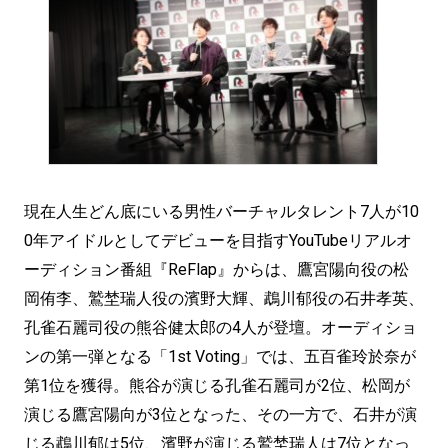
現在人生どん底にいる男性バーチャルタレント7人が10
0年アイドルとしてデビューを目指すYouTubeリアルオ
ーディション番組『ReFlap』からは、鷹宮陽向役の松
岡侑李、鷲埜瑞人役の濱野大輝、鵡川郁役の石井孝英、
孔雀石麗司役の熊谷健太郎の4人が登壇。オーディショ
ンの第一弾となる「1st Voting」では、五百雀玲於奈が
第1位を獲得。熊谷が演じる孔雀石麗司が2位、松岡が
演じる鷹宮陽向が3位となった、その一方で、石井が演
じる鵡川郁は5位、濱野が演じる鷲埜瑞人は7位となっ