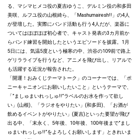
る、マシマヒメコ役の夏吉ゆうこ、デルミン役の和多田
美咲、ルフユ役の山根綺ら、「Mashumairesh!!」の4人
が登壇した。実際にバンド活動も行う4人だが、楽器に
ついてはほぼほぼ初心者で、キャスト発表の3カ月前か
らバンド練習を開始したというエピソードを披露。1月
5日には、気温5度という極寒の中、渋谷の109前で路上
ゲリラライブを行うなど、アニメを飛び出し、リアルで
も活躍する近況が報告された。
「開運！おみくじテーマトーク」のコーナーでは、「ポ
ニーキャニオンにお願いしたいこと」というテーマで、
「”ましゅまいれっしゅ!!”ラベルのお水を作って欲し
い」(山根)、「ラジオをやりたい」(和多田)、「お酒が
飲めるイベントがやりたい」(夏吉)といった要望が飛び
出る中、「末永く、5年後、10年後、100年後まで”まし
ゅまいれっしゅ!!”をよろしくお願いします」ときれいま