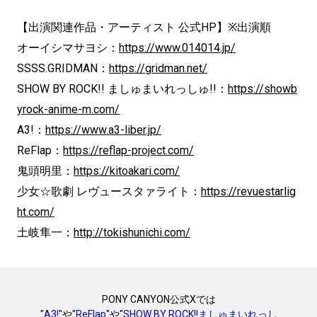
【出演関連作品・アーティスト 公式HP】※出演順
オーイシマサヨシ：
https://www.014014.jp/
SSSS.GRIDMAN：
https://gridman.net/
SHOW BY ROCK!! ましゅまいれっしゅ!!：
https://showb
yrock-anime-m.com/
A3!：
https://www.a3-liber.jp/
ReFlap：
https://reflap-project.com/
鬼頭明里：
https://kitoakari.com/
少女☆歌劇 レヴュースタァライト：
https://revuestarlig
ht.com/
土岐隼一：
http://tokishunichi.com/
PONY CANYON公式Xでは
"
A3!
"や"
ReFlap
"や"
SHOW BY ROCK!!ましゅまいれっし