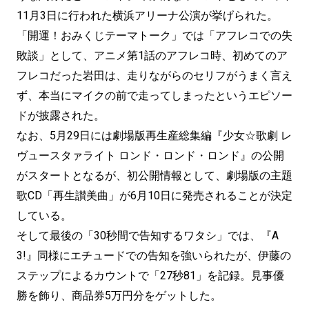
11月3日に行われた横浜アリーナ公演が挙げられた。
「開運！おみくじテーマトーク」では「アフレコでの失
敗談」として、アニメ第1話のアフレコ時、初めてのア
フレコだった岩田は、走りながらのセリフがうまく言え
ず、本当にマイクの前で走ってしまったというエピソー
ドが披露された。
なお、5月29日には劇場版再生産総集編『少女☆歌劇 レ
ヴュースタァライト ロンド・ロンド・ロンド』の公開
がスタートとなるが、初公開情報として、劇場版の主題
歌CD「再生讃美曲」が6月10日に発売されることが決定
している。
そして最後の「30秒間で告知するワタシ」では、『A
3!』同様にエチュードでの告知を強いられたが、伊藤の
ステップによるカウントで「27秒81」を記録。見事優
勝を飾り、商品券5万円分をゲットした。