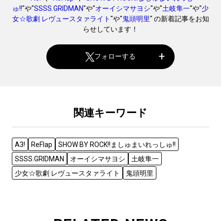
ゅ!!
"や"
SSSS.GRIDMAN
"や"
オーイシマサヨシ
"や"
土岐隼一
"や"
少
女☆歌劇 レヴュースタァライト
"や"
鬼頭明里
" の新着記事をお知
らせしています！
フォローする
関連キーワード
A3!
ReFlap
SHOW BY ROCK!!ましゅまいれっしゅ!!
SSSS.GRIDMAN
オーイシマサヨシ
土岐隼一
少女☆歌劇 レヴュースタァライト
鬼頭明里