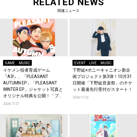
RELATED NEWS
関連ニュース
GAME
MUSIC
EVENT
LIVE
MUSIC
イケメン役者育成ゲーム
下野紘×ポニーキャニオン新企
『A3!』、「PLEASANT
画プロジェクト第3弾！10月31
AUTUMN EP」「PLEASANT
日開催「下野紘音楽祭」のチケ
WINTER EP」ジャケット写真と
ット最速先行受付がスタート！
オリジナル特典を公開！「ブル
2026/7/22
ライ」DAY2チケット優先販売
2026/7/27
申込券が封入！