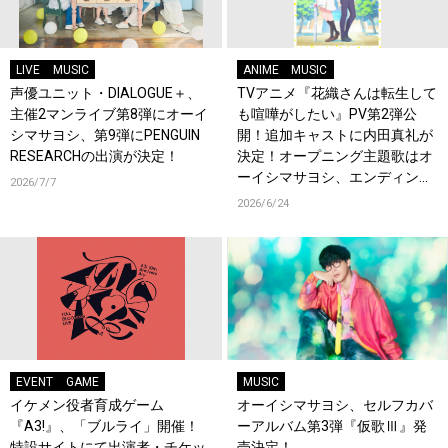
LIVE
MUSIC
ANIME
MUSIC
声優ユニット・DIALOGUE＋、
TVアニメ『花織さんは転生して
主催2マンライブ第8弾にオーイ
も喧嘩がしたい』PV第2弾公
シマサヨシ、第9弾にPENGUIN
開！追加キャストに内田真礼が
RESEARCHの出演が決定！
決定！オープニング主題歌はオ
ーイシマサヨシ、エンディング
2026/7/7
主題歌は内田真礼が担当！
2026/6/24
EVENT
GAME
MUSIC
イケメン役者育成ゲーム
オーイシマサヨシ、セルフカバ
『A3!』、「ブルライ」開催！
ーアルバム第3弾『仮歌Ⅲ』発
特設サイトにて出演者・チケッ
売決定！