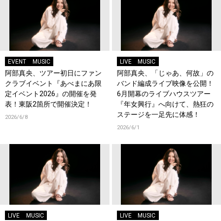
EVENT
MUSIC
LIVE
MUSIC
阿部真央、ツアー初日にファン
阿部真央、「じゃあ、何故」の
クラブイベント『あべまにあ限
バンド編成ライブ映像を公開！
定イベント2026』の開催を発
6月開幕のライブハウスツアー
表！東阪2箇所で開催決定！
『年女興行』へ向けて、熱狂の
ステージを一足先に体感！
2026/6/8
2026/6/1
LIVE
MUSIC
LIVE
MUSIC