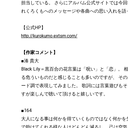
担当している。 さらにアルバム公式サイトでは今回
れくろくもへのメッセージや各曲への思い入れを語
【公式HP】
http://kurokumo.extsm.com/
【作家コメント】
■湊 貴大
Black Lily＝黒百合の花言葉は「呪い」と「恋
る危ういものだと感じることも多いのですが、 そ
ード調で表現してみました。 歌詞には言葉遊びもそ
すが楽しんで聴いて頂けると嬉しいです。
■164
大人になる事は何かを得ていくものではなく何かを
で助けてくれる様な人はどんどん減るし、 己は空気