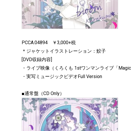
PCCA.04894 ￥3,000+税
＊ジャケットイラストレーション：鮫子
[DVD収録内容]
・ライブ映像（くろくも 1stワンマンライブ「Magic Mirr
・実写ミュージックビデオFull Version
■通常盤（CD Only）