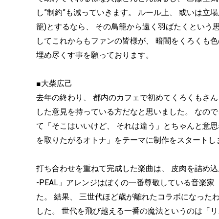
し”制約”も減っていきます。 ルール上、 或いは立場
籠)とするなら、 その鳥籠から遠く羽ばたくという思い
してこれからもファンの皆様が、 暗闇をくろくも色
埋め尽くす事を願っております。
■大柴広己
去年の終わり、 都内のカフェで初めてくろくもさん
した意見を持っている方だなと思いました。 なので
て「そこはいいけど、 それは違う」とちゃんと意思
を取りたがるオトナ」をテーマに制作をスタートし
打ち合わせを重ねて完成した楽曲は、 皮肉を詰め込
-PEAL」アレンジはぼくの一番尊敬している音楽家
た。 結果、 三世代ほど歳が離れたコラボになった
した。 世代を飛び越える一番の魔法というのは「リ