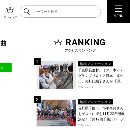
MENU
ランキング
RANKING
新曲
アクセスランキング
地域プロモーション
送る
千葉県長生村、ミス日本2026
グランプリ＆ミス日本「海の
日」の野口絵子さんが 千葉県
唯一の村・長生村で地引網を
2026/7/31
体験！
地域プロモーション
長野県千曲市、小平奈緒さん
をゲストに迎え11月22日開催
決定！「第12回千曲川ハーフ
マラソン」エントリー受付開
2026/7/23