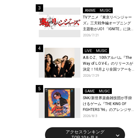
始！
ANIME
MUSIC
TVアニメ『東京リベンジャー
ズ』三天戦争編オープニング
主題歌がJO1「IGNITE」に決
定！メンバー全員から喜びと
2026/7/21
作品への想いあふれるコメン
トが到着！9月に東京・大阪で
LIVE
MUSIC
先行上映会を開催！
A.B.C-Z、10thアルバム『The
Way of L.O.V-E』のリリースが
決定！10月より全国ツアーを
開催！
2026/7/29
GAME
MUSIC
SNK/新世界楽曲雑技団が手掛
けるゲーム『THE KING OF
FIGHTERS ’96』のアレンジサ
ウンドトラックが配信開始！
2026/8/3
アクセスランキング
TOP 10を見る