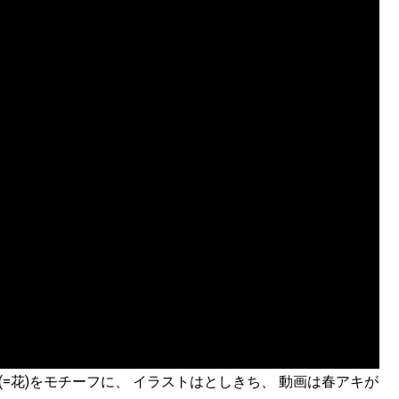
oom(=花)をモチーフに、 イラストはとしきち、 動画は春アキが