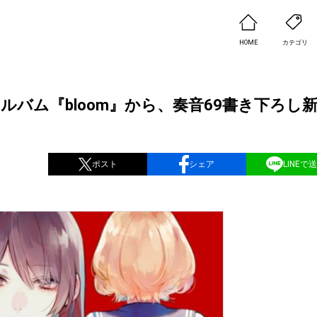
HOME
カテゴリ
ルバム『bloom』から、奏音69書き下ろし
ポスト
シェア
LINEで