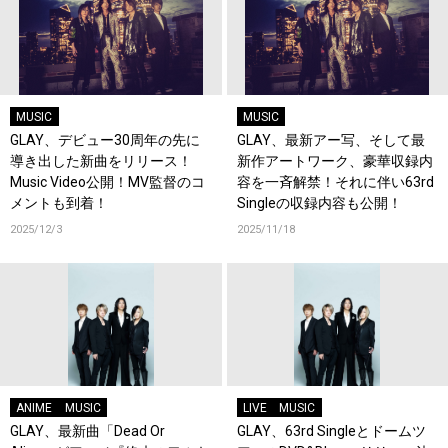
MUSIC
MUSIC
GLAY、デビュー30周年の先に
GLAY、最新アー写、そして最
導き出した新曲をリリース！
新作アートワーク、豪華収録内
Music Video公開！MV監督のコ
容を一斉解禁！それに伴い63rd
メントも到着！
Singleの収録内容も公開！
2025/12/3
2025/11/18
ANIME
MUSIC
LIVE
MUSIC
GLAY、最新曲「Dead Or
GLAY、63rd Singleとドームツ