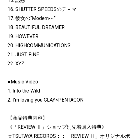
15. 誘惑
16. SHUTTER SPEEDSのテ－マ
17. 彼女の“Modern⋯”
18. BEAUTIFUL DREAMER
19. HOWEVER
20. HIGHCOMMUNICATIONS
21. JUST FINE
22. XYZ
●Music Video
1. Into the Wild
2. I’m loving you GLAY×PENTAGON
【商品特典内容】
《「REVIEW Ⅱ」ショップ別先着購入特典》
☆TSUTAYA RECORDS：：「REVIEW Ⅱ」オリジナルポ