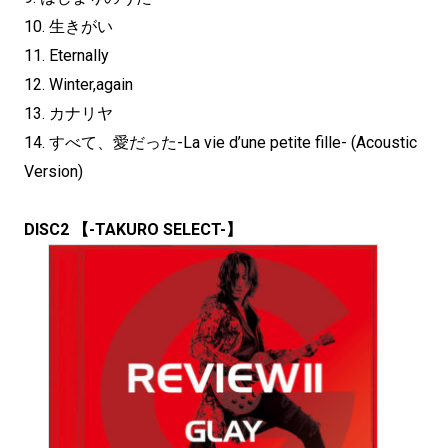
10. 生きがい
11. Eternally
12. Winter,again
13. カナリヤ
14. すべて、愛だった-La vie d’une petite fille- (Acoustic
Version)
DISC2 【-TAKURO SELECT-】