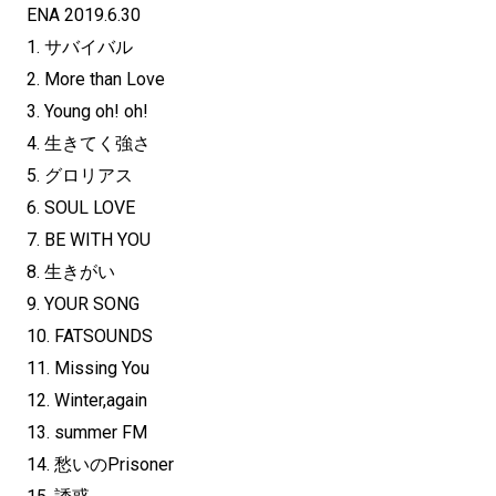
ENA 2019.6.30
1. サバイバル
2. More than Love
3. Young oh! oh!
4. 生きてく強さ
5. グロリアス
6. SOUL LOVE
7. BE WITH YOU
8. 生きがい
9. YOUR SONG
10. FATSOUNDS
11. Missing You
12. Winter,again
13. summer FM
14. 愁いのPrisoner