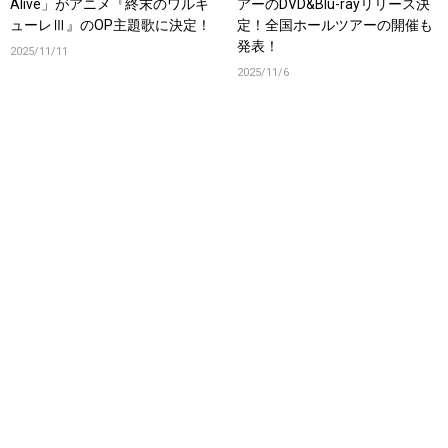
Alive」がアニメ『終末のワルキ
アーのDVD&Blu-rayリリース決
ューレⅢ』のOP主題歌に決定！
定！全国ホールツアーの開催も
発表！
2025/11/11
2025/11/6