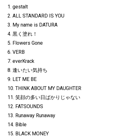
1. gestalt
2. ALL STANDARD IS YOU
3. My name is DATURA
4. 黒く塗れ！
5. Flowers Gone
6. VERB
7. everKrack
8. 逢いたい気持ち
9. LET ME BE
10. THINK ABOUT MY DAUGHTER
11. 笑顔の多い日ばかりじゃない
12. FATSOUNDS
13. Runaway Runaway
14. Bible
15. BLACK MONEY