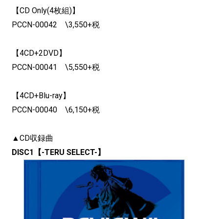
【CD Only(4枚組)】
PCCN-00042 \3,550+税
【4CD+2DVD】
PCCN-00041 \5,550+税
【4CD+Blu-ray】
PCCN-00040 \6,150+税
▲CD収録曲
DISC1【-TERU SELECT-】