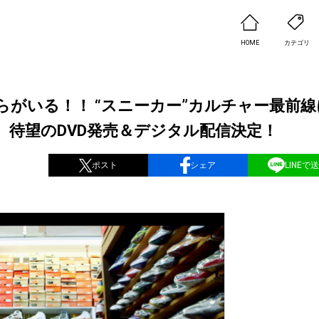
HOME
カテゴリ
がいる！！ “スニーカー”カルチャー最前線
待望のDVD発売＆デジタル配信決定！
ポスト
シェア
LINEで