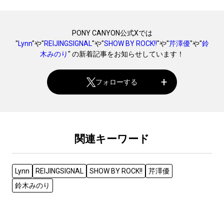
PONY CANYON公式Xでは
"
Lynn
"や"
REIJINGSIGNAL
"や"
SHOW BY ROCK!!
"や"
芹澤優
"や"
鈴
木みのり
" の新着記事をお知らせしています！
フォローする
関連キーワード
Lynn
REIJINGSIGNAL
SHOW BY ROCK!!
芹澤優
鈴木みのり