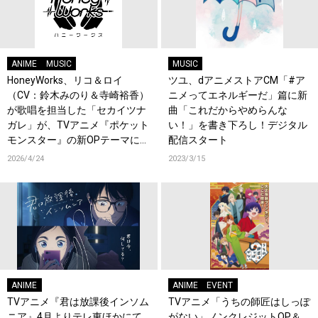
ANIME
MUSIC
MUSIC
HoneyWorks、リコ＆ロイ
ツユ、dアニメストアCM「#ア
（CV：鈴木みのり＆寺崎裕香）
ニメってエネルギーだ」篇に新
が歌唱を担当した「セカイツナ
曲「これだからやめらんな
ガレ」が、TVアニメ『ポケット
い！」を書き下ろし！デジタル
モンスター』の新OPテーマに決
配信スタート
定！デジタルリリース＆ジャケ
2026/4/24
2023/3/15
ット公開！
ANIME
ANIME
EVENT
TVアニメ『君は放課後インソム
TVアニメ「うちの師匠はしっぽ
ニア』4月よりテレ東ほかにて
がない」ノンクレジットOP＆