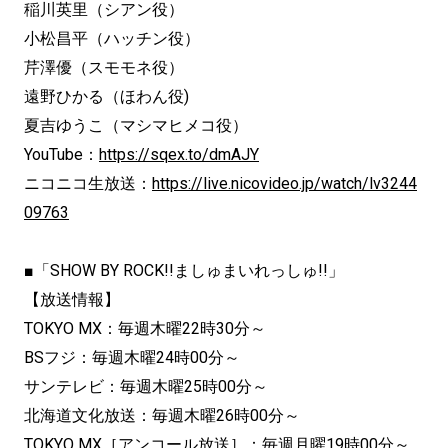
稲川英里（シアン役）
小松昌平（ハッチン役）
芹澤優（スモモネ役）
遠野ひかる（ほわん役)
夏吉ゆうこ（マシマヒメコ役）
YouTube：
https://sqex.to/dmAJY
ニコニコ生放送：
https://live.
nicovideo.jp/watch/lv3244
09763
■「SHOW BY ROCK!!ましゅまいれっしゅ!!」
【放送情報】
TOKYO MX：毎週木曜22時30分～
BSフジ：毎週木曜24時00分～
サンテレビ：毎週木曜25時00分～
北海道文化放送：毎週木曜26時00分～
TOKYO MX［アンコール放送］：毎週月曜19時00分～