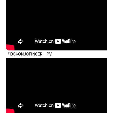
「DOKONJOFINGER」PV