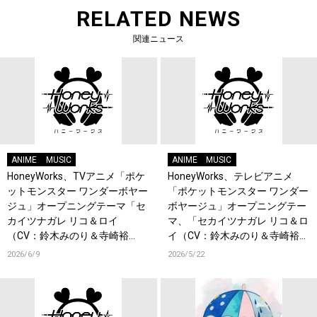
RELATED NEWS
関連ニュース
ANIME
MUSIC
ANIME
MUSIC
HoneyWorks、TVアニメ「ポケ
HoneyWorks、テレビアニメ
ットモンスター ワンダーボヤー
「ポケットモンスター ワンダー
ジュ」オープニングテーマ「セ
ボヤージュ」オープニングテー
カイツナガレ リコ＆ロイ
マ、「セカイツナガレ リコ＆ロ
（CV：鈴木みのり＆寺崎裕
イ（CV：鈴木みのり＆寺崎裕
香）」各配信サービスによるキ
香）」がデジタルリリース！各
2026/6/9
2026/5/22
ャンペーンの特典デザインが解
配信サービスにてキャンペーン
禁！
も実施中！