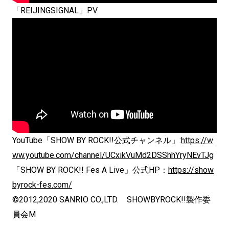
「REIJINGSIGNAL」PV
YouTube「SHOW BY ROCK!!公式チャンネル」:
https://w
ww.youtube.com/channel/UCxikVuMd2DSShhYryNEvTJg
「SHOW BY ROCK!! Fes A Live」公式HP：
https://show
byrock-fes.com/
©2012,2020 SANRIO CO.,LTD. SHOWBYROCK!!製作委
員会M