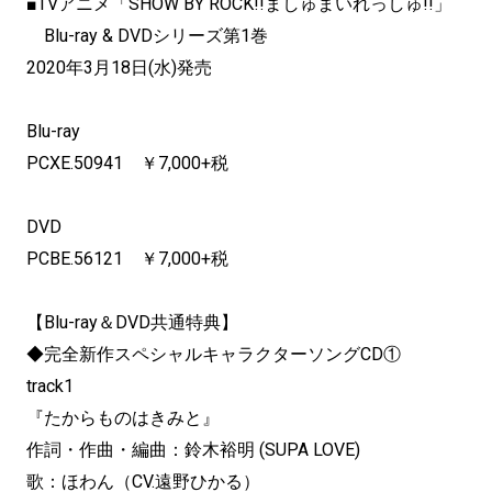
■TVアニメ「SHOW BY ROCK!!ましゅまいれっしゅ!!」
Blu-ray & DVDシリーズ第1巻
2020年3月18日(水)発売
Blu-ray
PCXE.50941 ￥7,000+税
DVD
PCBE.56121 ￥7,000+税
【Blu-ray＆DVD共通特典】
◆完全新作スペシャルキャラクターソングCD①
track1
『たからものはきみと』
作詞・作曲・編曲：鈴木裕明 (SUPA LOVE)
歌：ほわん（CV.遠野ひかる）