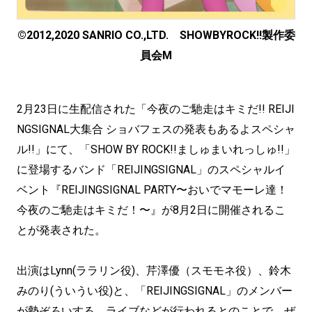
©2012,2020 SANRIO CO.,LTD. SHOWBYROCK!!製作委
員会M
2月23日に生配信された「今夜のご馳走はキミだ!! REIJI
NGSIGNAL大集合 ショバフェスの発表もあるよスペシャ
ル!!」にて、「SHOW BY ROCK!!ましゅまいれっしゅ!!」
に登場するバンド「REIJINGSIGNAL」のスペシャルイ
ベント『REIJINGSIGNAL PARTY〜おいでマモーレ達！
今夜のご馳走はキミだ！〜』が8月2日に開催されるこ
とが発表された。
出演はLynn(ララリン役)、芹澤優（スモモネ役）、鈴木
みのり(ういうい役)と、「REIJINGSIGNAL」のメンバー
が勢ぞろいする。ライブなどが行われるとのことで、ぜ