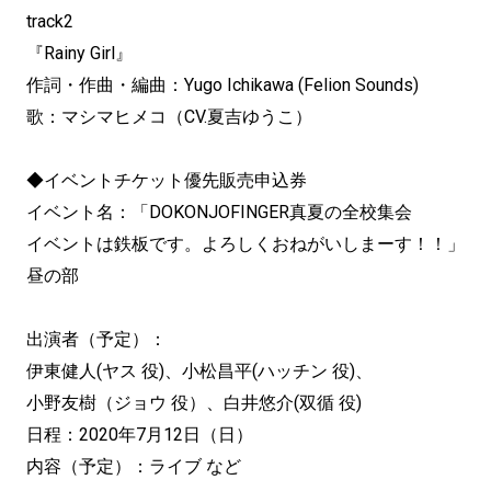
track2
『Rainy Girl』
作詞・作曲・編曲：Yugo Ichikawa (Felion Sounds)
歌：マシマヒメコ（CV.夏吉ゆうこ）
◆イベントチケット優先販売申込券
イベント名：「DOKONJOFINGER真夏の全校集会
イベントは鉄板です。よろしくおねがいしまーす！！」
昼の部
出演者（予定）：
伊東健人(ヤス 役)、小松昌平(ハッチン 役)、
小野友樹（ジョウ 役）、白井悠介(双循 役)
日程：2020年7月12日（日）
内容（予定）：ライブ など