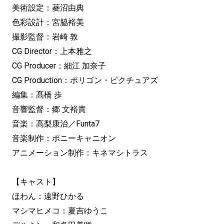
美術設定：菱沼由典
色彩設計：宮脇裕美
撮影監督：岩崎 敦
CG Director：上本雅之
CG Producer：細江 加奈子
CG Production：ポリゴン・ピクチュアズ
編集：髙橋 歩
音響監督：郷 文裕貴
音楽：高梨康治／Funta7
音楽制作：ポニーキャニオン
アニメーション制作：キネマシトラス
【キャスト】
ほわん：遠野ひかる
マシマヒメコ：夏吉ゆうこ