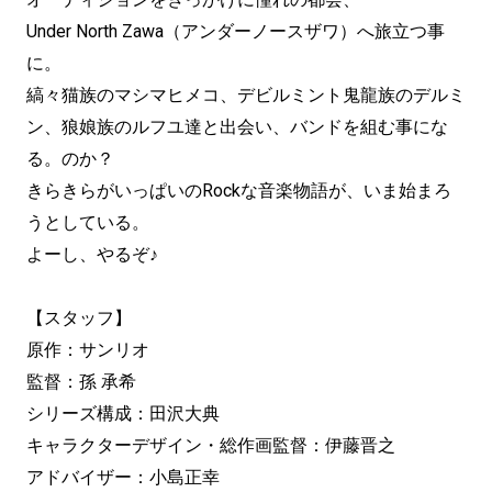
Under North Zawa（アンダーノースザワ）へ旅立つ事
に。
縞々猫族のマシマヒメコ、デビルミント鬼龍族のデルミ
ン、狼娘族のルフユ達と出会い、バンドを組む事にな
る。のか？
きらきらがいっぱいのRockな音楽物語が、いま始まろ
うとしている。
よーし、やるぞ♪
【スタッフ】
原作：サンリオ
監督：孫 承希
シリーズ構成：田沢大典
キャラクターデザイン・総作画監督：伊藤晋之
アドバイザー：小島正幸