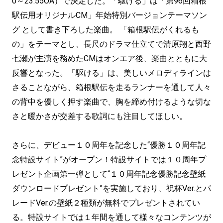
0～23:55OA）で決定した。「駆ける」は「第96回箱根
駅伝用オリジナルCM」年始特別バージョンテーマソン
グ として書き下ろした楽曲。 「箱根駅伝がくれるも
の」をテーマとし、長尺のドラマ仕立てで清原翔と西野
七瀬が主演を務めたCMはオンエア後、楽曲とともに大
反響となった。「駆ける」は、美しいメロディラインは
さることながら、箱根駅伝を走るランナーを通して人々
の背中を優しく押す楽曲で、胸を締め付けるような切な
さと暖かさが交差する歌詞にも注目してほしい。
さらに、デビュー１０周年を記念した“優勝１０周年記
念特設サイト”がオープン！特設サイトでは１０周年プ
レゼント企画第一弾として“１０周年記念優勝記念壁紙
ダウンロードプレゼント”を実施しており、祝杯Ver.とパ
レードVer.の壁紙２種類が無料でプレゼントされてい
る。特設サイトでは１年間を通して様々なコンテンツが