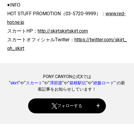
♦INFO
HOT STUFF PROMOTION（03-5720-9999）：
www.red-
hot.ne.jp
スカートHP：
http://skirtskirtskirt.com
スカートオフィシャルTwitter：
https://twitter.com/skirt_
oh_skirt
PONY CANYON公式Xでは
"
skirt
"や"
スカート
"や"
澤部渡
"や"
箱根駅伝
"や"
絶飯ロード
" の新
着記事をお知らせしています！
フォローする