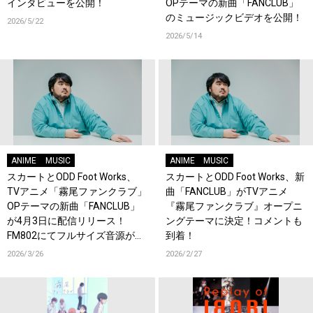
インタビューを公開！
OPテーマの新曲「FANCLUB」
のミュージックビデオを公開！
2026/5/22
2026/5/14
ANIME
MUSIC
ANIME
MUSIC
スカートとODD Foot Works、
スカートとODD Foot Works、新
TVアニメ「霧尾ファンクラブ」
曲「FANCLUB」がTVアニメ
OPテーマの新曲「FANCLUB」
『霧尾ファンクラブ』オープニ
が4月3日に配信リリース！
ングテーマに決定！コメントも
FM802にてフルサイズ音源が初
到着！
OA！
2026/3/26
2026/2/27