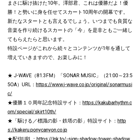
まさに駆け抜けた10年。澤部君、これは優勝だよ！優
勝！と勢いに身を任せてスカート10周年の開幕です。
新たなスタートとも言えるでしょう。いつまでも良質な
音楽を作り続けるスカートの「今」を是非ともご一緒し
てもらえたらと思います。
特設ページがこれから続々とコンテンツが1年を通して
増えていきますので、お楽しみに！
★ J-WAVE（81.3FM）「SONAR MUSIC」（21:00～23:5
5OA）URL：
https://www.j-wave.co.jp/original/sonarmusi
c/
★優勝１０周年記念特設サイト：
https://kakubarhythm.c
om/special/skirt10th/
★「駆ける／標識の影・鉄塔の影」特設サイト：
http
s://kakeru.ponycanyon.co.jp
★配信URL：
https://lnk.to/-sign-shadow-tower-shadow