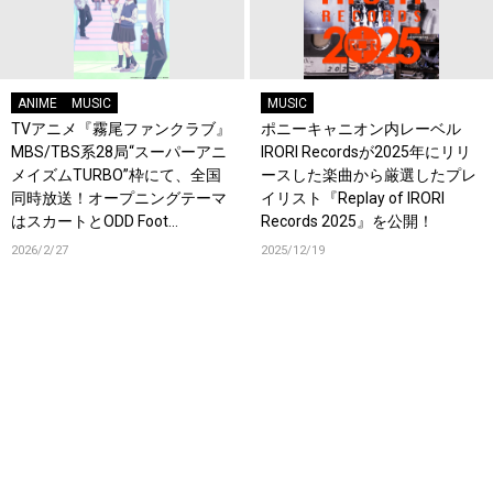
ANIME
MUSIC
MUSIC
TVアニメ『霧尾ファンクラブ』
ポニーキャニオン内レーベル
MBS/TBS系28局“スーパーアニ
IRORI Recordsが2025年にリリ
メイズムTURBO”枠にて、全国
ースした楽曲から厳選したプレ
同時放送！オープニングテーマ
イリスト『Replay of IRORI
はスカートとODD Foot
Records 2025』を公開！
Works「FANCLUB」！
2026/2/27
2025/12/19