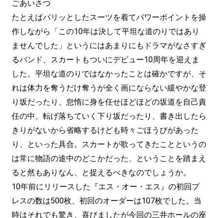
ごあいさつ
たとえばパリッとしたスーツを着てパワーポイントを操
作しながら「この10年は決して平坦な道のりではあり
ませんでした」というにはあまりにもドラマがなさすぎ
るバンド、スカートもついにデビュー10周年を迎えま
した。平坦な道のりではなかったことは確かですが、そ
れは体力を奪うだけ奪うが全く画にならない緩やかな登
り坂だったり、怠惰に身を任せほどほどの坂道を自己責
任の中、転げ落ちていく下り坂だったり、書き出したら
きりがないから省略するけども時々ごほうびがあった
り、といった具合。スカートが歌ってきたことというの
は常に物語の途中のどこかだった、ということを踏まえ
ると然もありなん、と捉えるべきなのでしょうか。
10年前にリリースした『エス・オー・エス』の初回プ
レスの数は500枚、初回のオーダーは107枚でした。当
時はそれでも驚き、喜びましたが今回の三井ホールの座