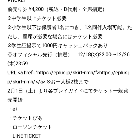
♦TICKET
前売り券 ¥4,200（税込・D代別・全席指定）
※中学生以上チケット必要
※小学生以下は保護者1名につき、1名同伴入場可能。た
だし、座席が必要な場合にはチケット必要
※学生証提示て1000円キャッシュバックあり
◎オフィシャル先行（抽選）：12/18(水)22:00〜12/26
(木)23:59
URL:<a href=”
https://eplus.jp/skirt-nmh/
“>
https://eplus.j
p/skirt-nmh/
</a> ※お一人様2枚まで
2月1日（土）より各プレイガイドにてチケット一般発
売開始！
・e+
・チケットぴあ
・ローソンチケット
・LINE TICKET