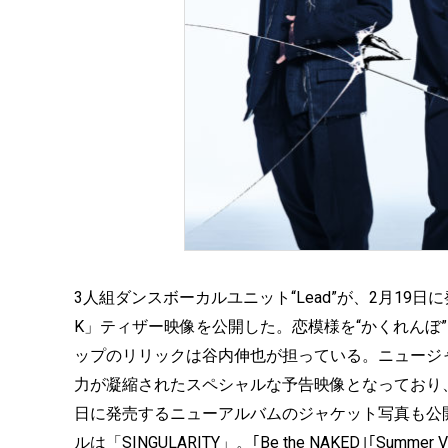
3人組ダンスボーカルユニット“Lead”が、2月19日に発売
K」ティザー映像を公開した。恋模様を“かくれんぼ
ップのリリックは谷内伸也が担っている。ニュージ
力が凝縮されたスペシャルな予告映像となっており、
日に発売するニューアルバムのジャケット写真も公
ルは「SINGULARITY」。｢Be the NAKED｣｢Summer 