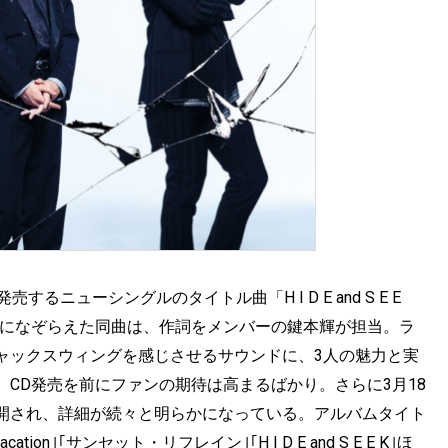
するニューシングルのタイトル曲「H I D E and S E E
”になぞらえた同曲は、作詞をメンバーの鍵本輝が担当。ラ
ャックスウィングを感じさせるサウンドに、3人の魅力と実
CD発売を前にファンの期待は高まるばかり。さらに3月18
開され、詳細が続々と明らかになっている。アルバムタイト
Vacation｣｢サンセット・リフレイン｣｢H I D E and S E E K｣ほ