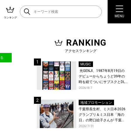
MENU
ランキング
RANKING
アクセスランキング
送る
MUSIC
光GENJI、1987年8月19日の
デビューからちょうど39年の
時を経てついにサブスクとDL
配信が解禁！
2026/8/7
地域プロモーション
千葉県長生村、ミス日本2026
グランプリ＆ミス日本「海の
日」の野口絵子さんが 千葉県
唯一の村・長生村で地引網を
2026/7/31