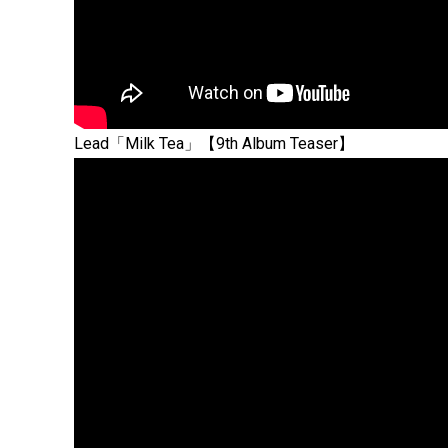
Lead「Milk Tea」【9th Album Teaser】