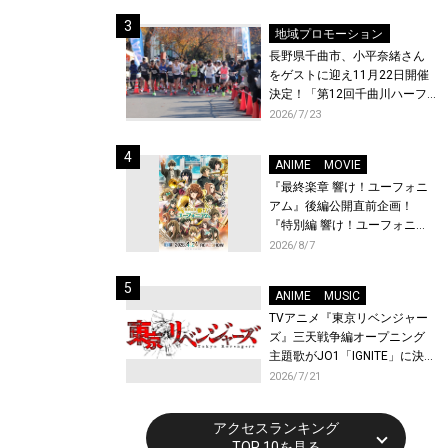
体験！
地域プロモーション
長野県千曲市、小平奈緒さん
をゲストに迎え11月22日開催
決定！「第12回千曲川ハーフ
マラソン」エントリー受付開
2026/7/23
始！
ANIME
MOVIE
『最終楽章 響け！ユーフォニ
アム』後編公開直前企画！
『特別編 響け！ユーフォニア
ム〜アンサンブルコンテス
2026/8/7
ト〜』と『最終楽章 響け！ユ
ーフォニアム』前編の一挙上
ANIME
MUSIC
映が決定！
TVアニメ『東京リベンジャー
ズ』三天戦争編オープニング
主題歌がJO1「IGNITE」に決
定！メンバー全員から喜びと
2026/7/21
作品への想いあふれるコメン
トが到着！9月に東京・大阪で
アクセスランキング
先行上映会を開催！
TOP 10を見る