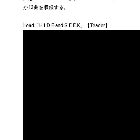
か13曲を収録する。
Lead「H I D E and S E E K」【Teaser】