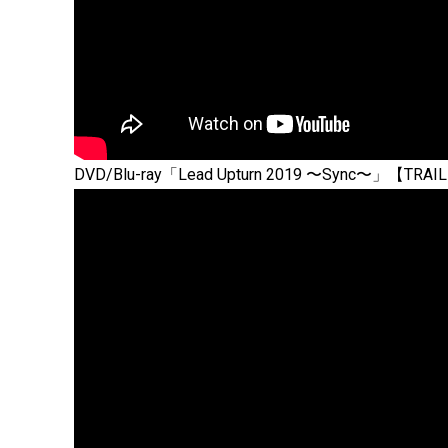
DVD/Blu-ray「Lead Upturn 2019 〜Sync〜」【TRAI