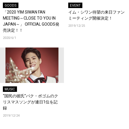
GOODS
EVENT
「2020 YIM SIWAN FAN
イム・シワン待望の来日ファン
MEETING～CLOSE TO YOU IN
ミーティング開催決定！
JAPAN～」 OFFICIAL GOODS発
2019/12/25
売決定！！
2020/6/1
MUSIC
“国民の彼氏”パク・ボゴムのク
リスマスソングが連日1位を記
録
2019/12/24