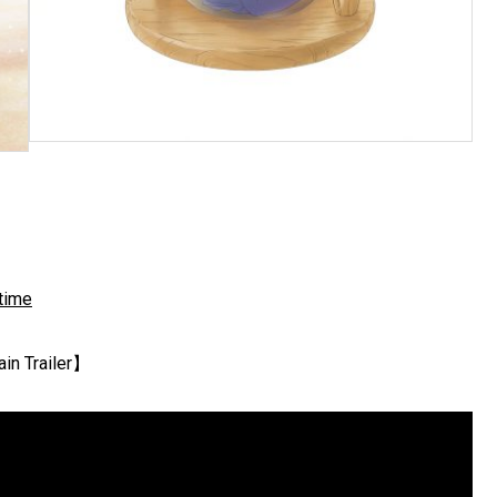
time
Trailer】