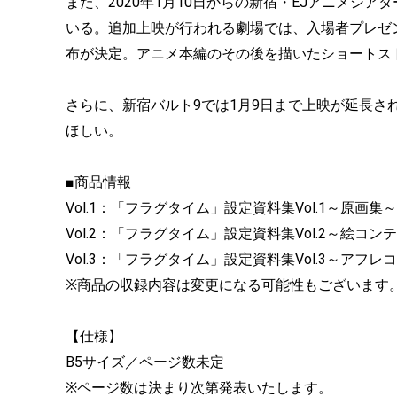
また、2020年1月10日からの新宿・EJアニメシ
いる。追加上映が行われる劇場では、入場者プレゼ
布が決定。アニメ本編のその後を描いたショートス
さらに、新宿バルト9では1月9日まで上映が延長
ほしい。
■商品情報
Vol.1：「フラグタイム」設定資料集Vol.1～原画集～
Vol.2：「フラグタイム」設定資料集Vol.2～絵コン
Vol.3：「フラグタイム」設定資料集Vol.3～アフレ
※商品の収録内容は変更になる可能性もございます
【仕様】
B5サイズ／ページ数未定
※ページ数は決まり次第発表いたします。