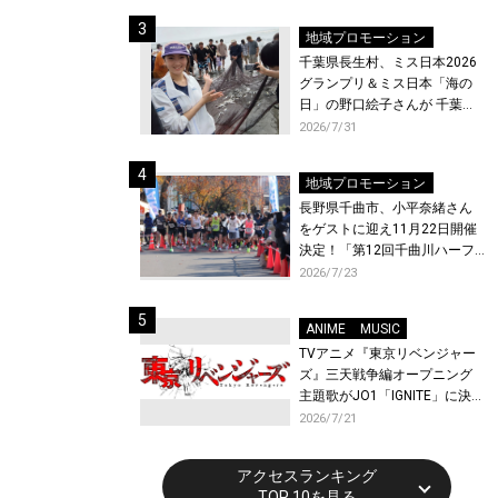
ト〜』と『最終楽章 響け！ユ
ーフォニアム』前編の一挙上
地域プロモーション
映が決定！
千葉県長生村、ミス日本2026
グランプリ＆ミス日本「海の
日」の野口絵子さんが 千葉県
唯一の村・長生村で地引網を
2026/7/31
体験！
地域プロモーション
長野県千曲市、小平奈緒さん
をゲストに迎え11月22日開催
決定！「第12回千曲川ハーフ
マラソン」エントリー受付開
2026/7/23
始！
ANIME
MUSIC
TVアニメ『東京リベンジャー
ズ』三天戦争編オープニング
主題歌がJO1「IGNITE」に決
定！メンバー全員から喜びと
2026/7/21
作品への想いあふれるコメン
トが到着！9月に東京・大阪で
アクセスランキング
先行上映会を開催！
TOP 10を見る