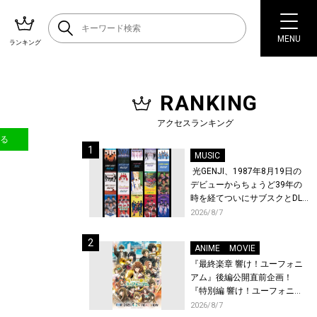
MENU
ランキング
RANKING
！
アクセスランキング
送る
MUSIC
光GENJI、1987年8月19日の
デビューからちょうど39年の
時を経てついにサブスクとDL
配信が解禁！
2026/8/7
ANIME
MOVIE
『最終楽章 響け！ユーフォニ
アム』後編公開直前企画！
『特別編 響け！ユーフォニア
ム〜アンサンブルコンテス
2026/8/7