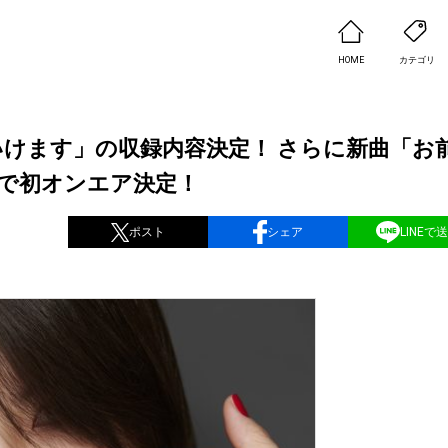
HOME
カテゴリ
いけます」の収録内容決定！ さらに新曲「お
2で初オンエア決定！
ポスト
シェア
LINEで