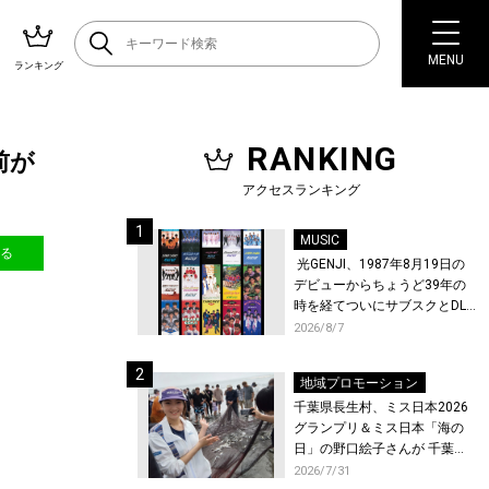
MENU
ランキング
RANKING
前が
アクセスランキング
MUSIC
送る
光GENJI、1987年8月19日の
デビューからちょうど39年の
時を経てついにサブスクとDL
配信が解禁！
2026/8/7
地域プロモーション
千葉県長生村、ミス日本2026
グランプリ＆ミス日本「海の
日」の野口絵子さんが 千葉県
唯一の村・長生村で地引網を
2026/7/31