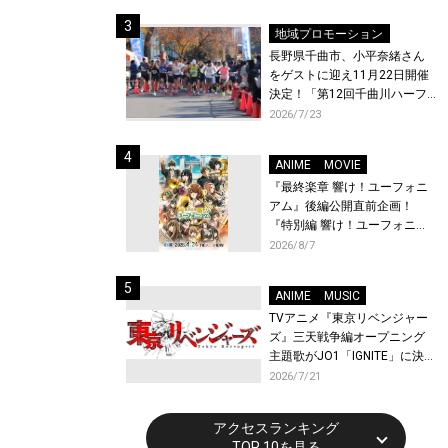
体験！
地域プロモーション
長野県千曲市、小平奈緒さん
をゲストに迎え11月22日開催
決定！「第12回千曲川ハーフ
マラソン」エントリー受付開
2026/7/23
始！
ANIME
MOVIE
『最終楽章 響け！ユーフォニ
アム』後編公開直前企画！
『特別編 響け！ユーフォニア
ム〜アンサンブルコンテス
2026/8/7
ト〜』と『最終楽章 響け！ユ
ーフォニアム』前編の一挙上
ANIME
MUSIC
映が決定！
TVアニメ『東京リベンジャー
ズ』三天戦争編オープニング
主題歌がJO1「IGNITE」に決
定！メンバー全員から喜びと
2026/7/21
作品への想いあふれるコメン
トが到着！9月に東京・大阪で
アクセスランキング
先行上映会を開催！
TOP 10を見る