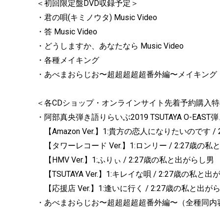
＜初回限定盤DVD収録予定＞
・君の唄(キミノウタ) Music Video
・答 Music Video
・どうしますか、あなたなら Music Video
・各種メイキング
・あべまおらじお〜超超超超超番外編〜メイキング
＜各CDショップ・オンラインサイト先着予約購入特
・阿部真央弾き語りらいぶ2019 TSUTAYA O-E
【Amazon Ver.】1:貴方の恋人になりたいのです /
【タワーレコード Ver.】1:ロンリー / 2:27歳の
【HMV Ver.】1:ふりぃ / 2:27歳の私と出がらし男
【TSUTAYA Ver.】1:キレイな唄 / 2:27歳の私と
【応援店 Ver.】1:逢いに行く / 2:27歳の私と出が
・あべまおらじお〜超超超超超番外編〜（全種同内