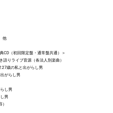
 他
典CD（
初回限定盤・通常盤共通）＞
AST弾き語りライブ音源（各法人別楽曲）
 2:27歳の私と出がらし男
私と出がらし男
出がらし男
らし男
容）