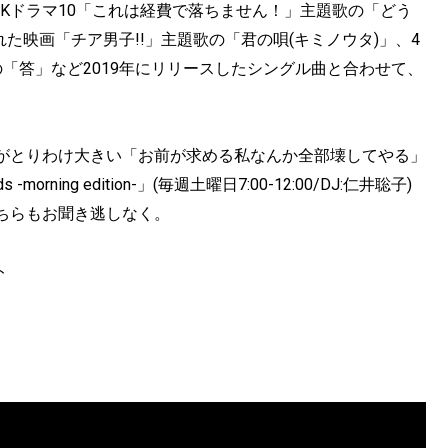
Kドラマ10「これは経費で落ちません！」主題歌の「どう
れた映画「チア男子!!」主題歌の「君の唄(キミノウタ)」、4
の「答」など2019年にリリースしたシングル曲と合わせて、
がとりわけ大きい「お前が求める私なんか全部壊してやる」
s -morning edition-」(毎週土曜日7:00-12:00/DJ:仁井聡子)
ちらもお聞き逃しなく。
ト