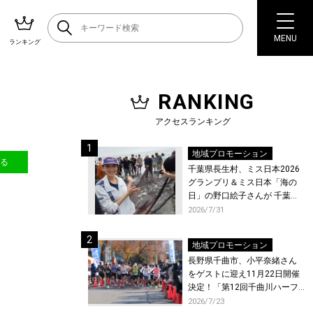
MENU
ランキング
RANKING
アクセスランキング
地域プロモーション
送る
千葉県長生村、ミス日本2026
グランプリ＆ミス日本「海の
日」の野口絵子さんが 千葉県
唯一の村・長生村で地引網を
2026/7/31
体験！
地域プロモーション
長野県千曲市、小平奈緒さん
をゲストに迎え11月22日開催
決定！「第12回千曲川ハーフ
マラソン」エントリー受付開
2026/7/23