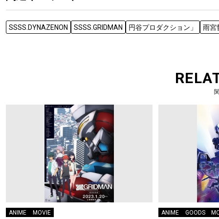
SSSS.DYNAZENON
SSSS.GRIDMAN
円谷プロダクション」
雨宮
RELA
ANIME
MOVIE
ANIME
GOODS
MO