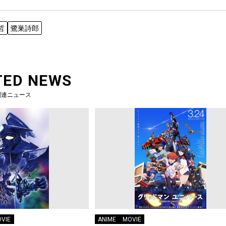
哲
鷺巣詩郎
TED NEWS
関連ニュース
VIE
ANIME
MOVIE