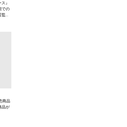
ース』
館での
哲監督
販売商品
商品が