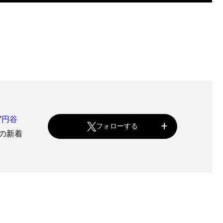
"
円谷
フォローする
 の新着