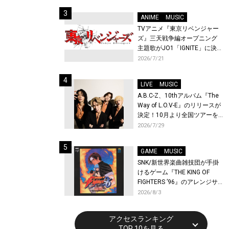
始！
ANIME
MUSIC
TVアニメ『東京リベンジャー
ズ』三天戦争編オープニング
主題歌がJO1「IGNITE」に決
定！メンバー全員から喜びと
2026/7/21
作品への想いあふれるコメン
トが到着！9月に東京・大阪で
LIVE
MUSIC
先行上映会を開催！
A.B.C-Z、10thアルバム『The
Way of L.O.V-E』のリリースが
決定！10月より全国ツアーを
開催！
2026/7/29
GAME
MUSIC
SNK/新世界楽曲雑技団が手掛
けるゲーム『THE KING OF
FIGHTERS ’96』のアレンジサ
ウンドトラックが配信開始！
2026/8/3
アクセスランキング
TOP 10を見る