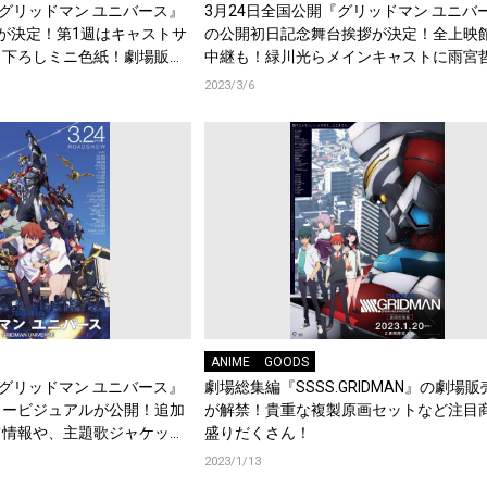
『グリッドマン ユニバース』
3月24日全国公開『グリッドマン ユニバ
が決定！第1週はキャストサ
の公開初日記念舞台挨拶が決定！全上映
き下ろしミニ色紙！劇場販売
中継も！緑川光らメインキャストに雨宮
が登壇
2023/3/6
ANIME
GOODS
『グリッドマン ユニバース』
劇場総集編『SSSS.GRIDMAN』の劇場
タービジュアルが公開！追加
が解禁！貴重な複製原画セットなど注目
フ情報や、主題歌ジャケット
盛りだくさん！
2023/1/13