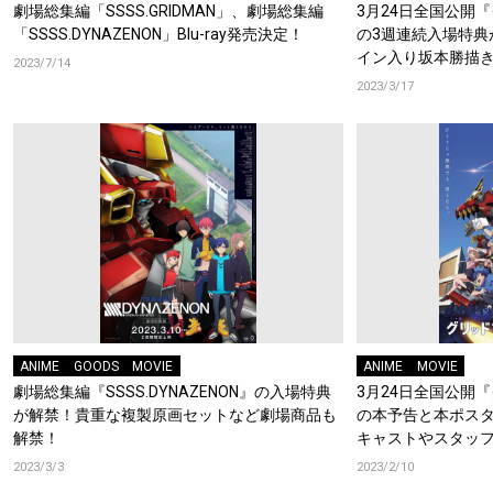
劇場総集編「SSSS.GRIDMAN」、劇場総集編
3月24日全国公開
「SSSS.DYNAZENON」Blu-ray発売決定！
の3週連続入場特典
イン入り坂本勝描
2023/7/14
グッズも解禁に
2023/3/17
ANIME
GOODS
MOVIE
ANIME
MOVIE
劇場総集編『SSSS.DYNAZENON』の入場特典
3月24日全国公開
が解禁！貴重な複製原画セットなど劇場商品も
の本予告と本ポス
解禁！
キャストやスタッ
も公開に！
2023/3/3
2023/2/10