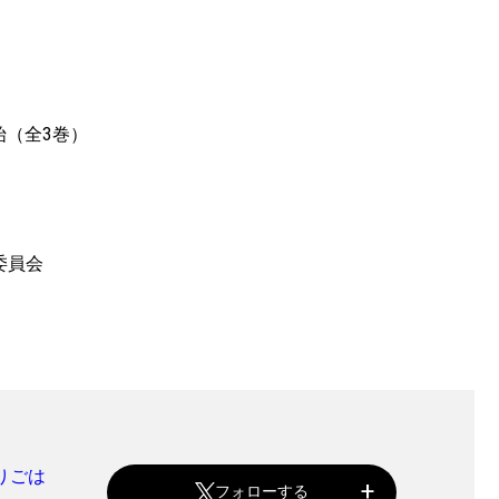
始（全3巻）
委員会
りごは
フォローする