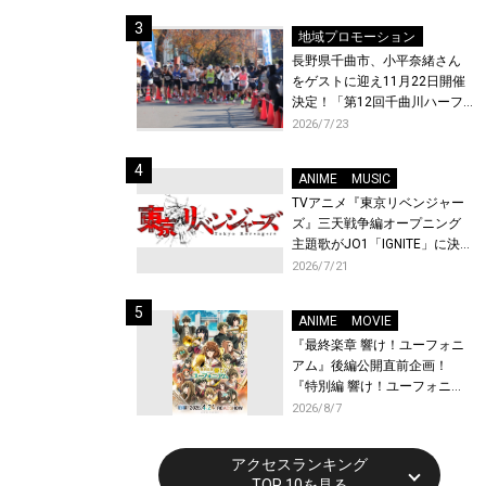
体験！
地域プロモーション
長野県千曲市、小平奈緒さん
をゲストに迎え11月22日開催
決定！「第12回千曲川ハーフ
マラソン」エントリー受付開
2026/7/23
始！
ANIME
MUSIC
TVアニメ『東京リベンジャー
ズ』三天戦争編オープニング
主題歌がJO1「IGNITE」に決
定！メンバー全員から喜びと
2026/7/21
作品への想いあふれるコメン
トが到着！9月に東京・大阪で
ANIME
MOVIE
先行上映会を開催！
『最終楽章 響け！ユーフォニ
アム』後編公開直前企画！
『特別編 響け！ユーフォニア
ム〜アンサンブルコンテス
2026/8/7
ト〜』と『最終楽章 響け！ユ
ーフォニアム』前編の一挙上
アクセスランキング
映が決定！
TOP 10を見る