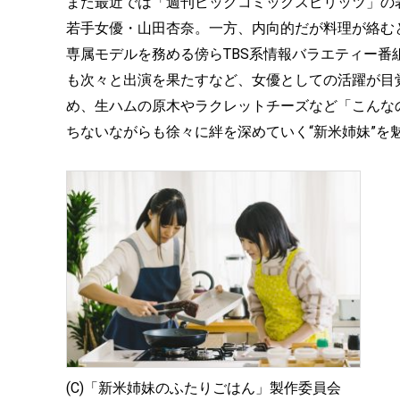
また最近では「週刊ビックコミックスピリッツ」の
若手女優・山田杏奈。一方、内向的だが料理が絡むと目
専属モデルを務める傍らTBS系情報バラエティー
も次々と出演を果たすなど、女優としての活躍が目
め、生ハムの原木やラクレットチーズなど「こんな
ちないながらも徐々に絆を深めていく“新米姉妹”を
(C)「新米姉妹のふたりごはん」製作委員会