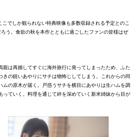
像などここでしか観られない特典映像も多数収録される予定とのこ
だろう。食欲の秋を本作とともに過ごしたファンの皆様はぜ
。
両親は再婚してすぐに海外旅行に発ってしまったため、ふた
つきの鋭いあやりにサチは物怖じしてしまう。これからの同
ハムの原木が届く。戸惑うサチを横目にあやりは生ハムを調
あっていく。料理を通じて絆を深めていく新米姉妹から目が