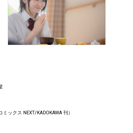
星
ス NEXT/KADOKAWA 刊）