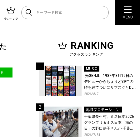
MENU
ランキング
RANKING
た
アクセスランキング
MUSIC
送る
光GENJI、1987年8月19日の
デビューからちょうど39年の
時を経てついにサブスクとDL
配信が解禁！
2026/8/7
地域プロモーション
千葉県長生村、ミス日本2026
グランプリ＆ミス日本「海の
日」の野口絵子さんが 千葉県
唯一の村・長生村で地引網を
2026/7/31