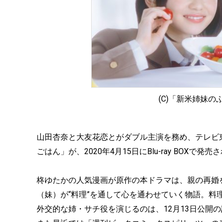
(C)「新米姉妹
山田杏奈と大友花恋とがダブル主演を務め、テレビ
ごはん」が、2020年4月15日にBlu-ray BOXで
柊ゆたかの人気漫画が原作の本ドラマは、親の再婚
（妹）が“料理”を通して心を通わせていく物語。
外交的な姉・サチ役を演じるのは、12月13日公開