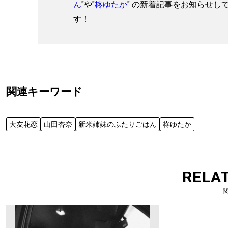
ん
"や"
柊ゆたか
" の新着記事をお知らせし
す！
関連キーワード
大友花恋
山田杏奈
新米姉妹のふたりごはん
柊ゆたか
RELA