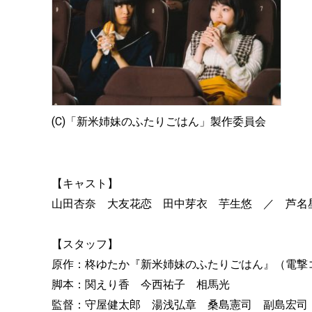
(C)「新米姉妹のふたりごはん」製作委員会
【キャスト】
山田杏奈 大友花恋 田中芽衣 芋生悠 ／ 芦名
【スタッフ】
原作：柊ゆたか『新米姉妹のふたりごはん』（電撃コミック
脚本：関えり香 今西祐子 相馬光
監督：守屋健太郎 湯浅弘章 桑島憲司 副島宏司