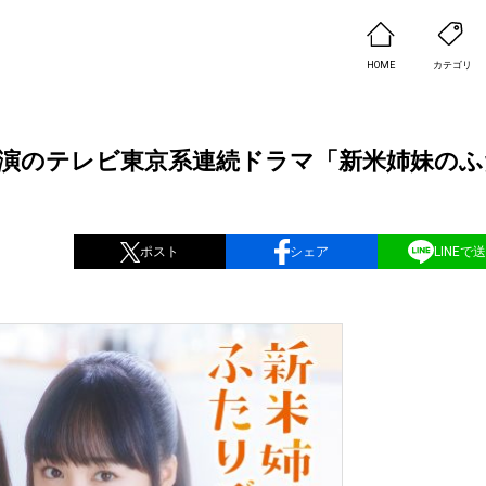
HOME
カテゴリ
主演のテレビ東京系連続ドラマ「新米姉妹のふ
ポスト
シェア
LINEで