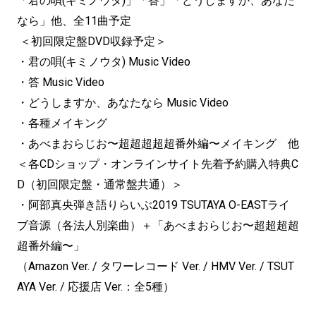
「君の唄(キミノウタ)」「答」「どうしますか、あなた
なら」他、全11曲予定
＜初回限定盤DVD収録予定＞
・君の唄(キミノウタ) Music Video
・答 Music Video
・どうしますか、あなたなら Music Video
・各種メイキング
・あべまおらじお〜超超超超超番外編〜メイキング 他
＜各CDショップ・オンラインサイト先着予約購入特典C
D（初回限定盤・通常盤共通）＞
・阿部真央弾き語りらいぶ2019 TSUTAYA O-EASTライ
ブ音源（各法人別楽曲）＋「あべまおらじお〜超超超超
超番外編〜」
（Amazon Ver. / タワーレコード Ver. / HMV Ver. / TSUT
AYA Ver. / 応援店 Ver.：全5種）