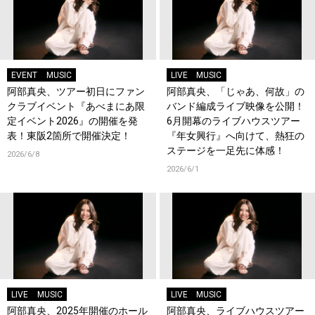
EVENT
MUSIC
LIVE
MUSIC
阿部真央、ツアー初日にファン
阿部真央、「じゃあ、何故」の
クラブイベント『あべまにあ限
バンド編成ライブ映像を公開！
定イベント2026』の開催を発
6月開幕のライブハウスツアー
表！東阪2箇所で開催決定！
『年女興行』へ向けて、熱狂の
ステージを一足先に体感！
2026/6/8
2026/6/1
LIVE
MUSIC
LIVE
MUSIC
阿部真央、2025年開催のホール
阿部真央、ライブハウスツアー