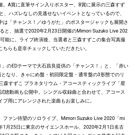
催。A賞に直筆サイン入りポスター、B賞に展示の三森すず
ドと、ハズレなしの見逃せないイベントとなっているので、
中は「チャンス！／ゆうがた」のポスタージャックも展開さ
2020年2月23日開催のMimori Suzuko Live 202
応募が可能に。ライブ終演後、当選者と三森すずこの集合写真撮
こちらも是非チェックしていただきたい。
ctⅡ」のEDテーマで大石昌良提供の「チャンス！」と、「赤い
面となり、きゃにめ盤・初回限定盤・通常盤の3形態でのリ
三森すずこ プラネタリウム・アコースティックライブ「星
の試聴動画も公開中。シングル収録曲と合わせて、アコース
イブ用にアレンジされた楽曲もお楽しみに。
、ファン待望のソロライブ、Mimori Suzuko Live 2020「mi
0年1月25日に東京のサイエンスホール、2020年2月1日名古