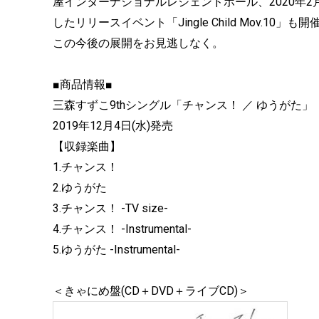
屋インターナショナルレジェンドホール、2020年
したリリースイベント「Jingle Child Mov.1
この今後の展開をお見逃しなく。
■商品情報■
三森すずこ9thシングル「チャンス！ ／ ゆうがた」（Dou
2019年12月4日(水)発売
【収録楽曲】
1.チャンス！
2.ゆうがた
3.チャンス！ -TV size-
4.チャンス！ -Instrumental-
5.ゆうがた -Instrumental-
＜きゃにめ盤(CD＋DVD＋ライブCD)＞