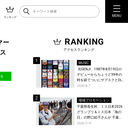
MENU
ランキング
RANKING
マー
アクセスランキング
ス
MUSIC
光GENJI、1987年8月19日の
デビューからちょうど39年の
送る
時を経てついにサブスクとDL
配信が解禁！
2026/8/7
地域プロモーション
千葉県長生村、ミス日本2026
グランプリ＆ミス日本「海の
日」の野口絵子さんが 千葉県
唯一の村・長生村で地引網を
2026/7/31