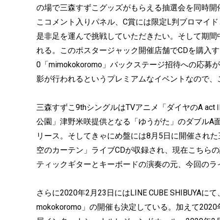
の場で三森すずこグッズがもらえる抽選会を同時開
こコメント入りパネル、C賞には限定L判ブロマイ
是非足を運んで挑戦していただきたい。そして期間
れる。このポスタージャック開催店舗でCDを購入すると、抽選で
0「mimokokoromo」バックステージ招待への
影が行われるというプレミアムなイベントなので、
三森すずこ9thシングルはTVアニメ「ダイヤのA a
公園」津野米咲提供となる「ゆうがた」のダブルA
リース。そしてきゃにめ盤には8月5日に開催された
空のカーテン」ライブCDが収録され、現在こちら
ティックギターとキーボードの演奏の元、今回のラ
さらに2020年2月23日にはLINE CUBE SHIBUYAにて
mokokoromo」の開催も決定している。加えて202