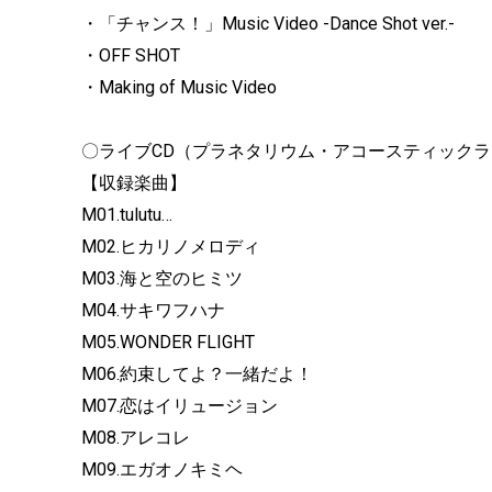
・「チャンス！」Music Video -Dance Shot ver.-
・OFF SHOT
・Making of Music Video
〇ライブCD（プラネタリウム・アコースティックライ
【収録楽曲】
M01.tulutu…
M02.ヒカリノメロディ
M03.海と空のヒミツ
M04.サキワフハナ
M05.WONDER FLIGHT
M06.約束してよ？一緒だよ！
M07.恋はイリュージョン
M08.アレコレ
M09.エガオノキミヘ