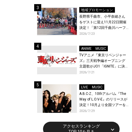
体験！
地域プロモーション
長野県千曲市、小平奈緒さん
をゲストに迎え11月22日開催
決定！「第12回千曲川ハーフ
マラソン」エントリー受付開
2026/7/23
始！
ANIME
MUSIC
TVアニメ『東京リベンジャー
ズ』三天戦争編オープニング
主題歌がJO1「IGNITE」に決
定！メンバー全員から喜びと
2026/7/21
作品への想いあふれるコメン
トが到着！9月に東京・大阪で
LIVE
MUSIC
先行上映会を開催！
A.B.C-Z、10thアルバム『The
Way of L.O.V-E』のリリースが
決定！10月より全国ツアーを
開催！
2026/7/29
アクセスランキング
TOP 10を見る