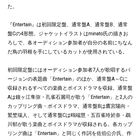
た。
『Entertain』は初回限定盤、通常盤A、通常盤B、通常
盤Cの4形態。ジャケットイラストはminato氏の描きお
ろしで、各オーディション参加者が自分の名前にちなん
だ鳥の羽根を手にしているカットが使用されている。
初回限定盤にはオーディション参加者7人が歌唱するバ
ージョンの表題曲「Entertain」のほか、通常盤A～Cに
収録されるすべての楽曲とボイスドラマを収録。通常盤
Aは鐘ヶ江隼弥・孔雀石麗司が歌う「Entertain」と2人の
カップリング曲・ボイスドラマ、通常盤Bは鷹宮陽向・
鷲埜瑞人、そして通常盤Cは鴎端慧・五百雀玲於奈・鵡
川郁が歌う楽曲とボイスドラマが収録される。各カップ
リング曲は「Entertain」と同じく作詞を佐伯公介氏、作