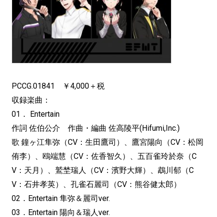
PCCG.01841 ￥4,000＋税
収録楽曲：
01． Entertain
作詞 佐伯公介 作曲・編曲 佐高陵平(Hifumi,Inc.)
歌 鐘ヶ江隼弥（CV：生田鷹司）、鷹宮陽向（CV：松岡
侑李）、鴎端慧（CV：佐香智久）、五百雀玲於奈（C
V：天月）、鷲埜瑞人（CV：濱野大輝）、鵡川郁（C
V：石井孝英）、孔雀石麗司（CV：熊谷健太郎）
02．Entertain 隼弥＆麗司ver.
03．Entertain 陽向＆瑞人ver.