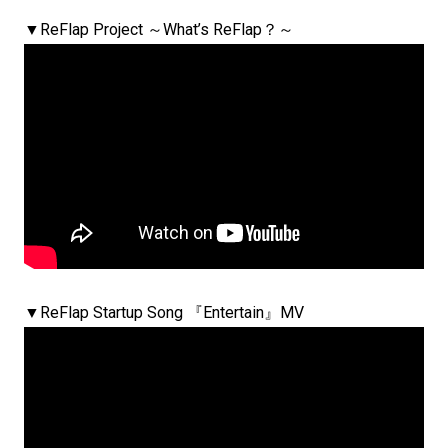
▼ReFlap Project ～What’s ReFlap？～
▼ReFlap Startup Song 『Entertain』MV