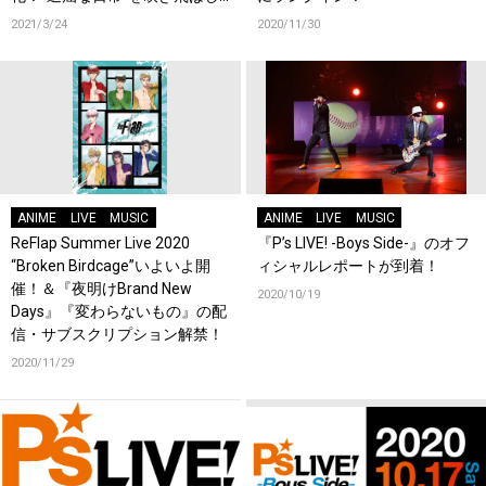
たイベントの魅力に迫る!!
2021/3/24
2020/11/30
ANIME
LIVE
MUSIC
ANIME
LIVE
MUSIC
ReFlap Summer Live 2020
『P’s LIVE! -Boys Side-』のオフ
“Broken Birdcage”いよいよ開
ィシャルレポートが到着！
催！＆『夜明けBrand New
2020/10/19
Days』『変わらないもの』の配
信・サブスクリプション解禁！
2020/11/29