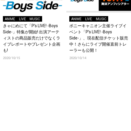
ANIME
LIVE
MUSIC
ANIME
LIVE
MUSIC
きゃにめにて「P’s LIVE! -Boys
ポニーキャニオン主催ライブイ
Side-」特集が開始! 出演アーテ
ベント「P’s LIVE! -Boys
ィストの商品販売だけでなくラ
Side-」、現在配信チケット販売
イブレポートやプレゼント企画
中！さらにライブ開催直前トレ
も!
ーラーも公開！
2020/10/15
2020/10/14