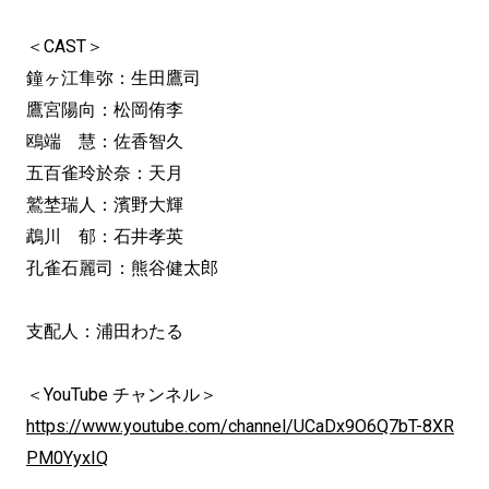
＜CAST＞
鐘ヶ江隼弥：生田鷹司
鷹宮陽向：松岡侑李
鴎端 慧：佐香智久
五百雀玲於奈：天月
鷲埜瑞人：濱野大輝
鵡川 郁：石井孝英
孔雀石麗司：熊谷健太郎
支配人：浦田わたる
＜YouTube チャンネル＞
https://www.youtube.com/channel/UCaDx9O6Q7bT-8XR
PM0YyxIQ