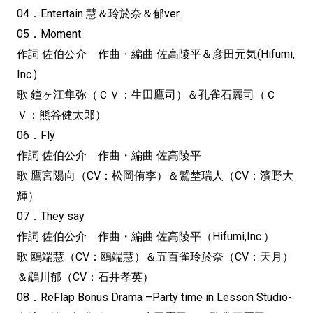
04．Entertain 慧＆玲於奈＆郁ver.
05．Moment
作詞 佐伯公介 作曲・編曲 佐高陵平＆彦田元気(Hifumi,
Inc.)
歌 鐘ヶ江隼弥（ＣＶ：生田鷹司）＆孔雀石麗司（Ｃ
Ｖ：熊谷健太郎）
06．Fly
作詞 佐伯公介 作曲・編曲 佐高陵平
歌 鷹宮陽向（CV：松岡侑李）＆鷲埜瑞人（CV：濱野大
輝）
07．They say
作詞 佐伯公介 作曲・編曲 佐高陵平（Hifumi,Inc.）
歌 鴎端慧（CV：鴎端慧）＆五百雀玲於奈（CV：天月）
＆鵡川郁（CV：石井孝英）
08．ReFlap Bonus Drama –Party time in Lesson Studio-