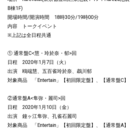
B棟1F)
開場時間/開演時間 18時30分/19時00分
内容 トークイベント
※上記は全日程共通
① 通常盤C<慧・玲於奈・郁>回
日程 2020年1月7日（火）
出演 鴎端慧、五百雀玲於奈、鵡川郁
対象商品 「Entertain」【初回限定盤】、【通常盤C】
②通常盤A<隼弥・麗司>回
日程 2020年1月10日（金）
出演 鐘ヶ江隼弥、孔雀石麗司
対象商品 「Entertain」【初回限定盤】、【通常盤A】