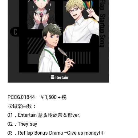
PCCG.01844 ￥1,500＋税
収録楽曲数：
01．Entertain 慧＆玲於奈＆郁ver.
02．They say
03．ReFlap Bonus Drama –Give us money!!!-