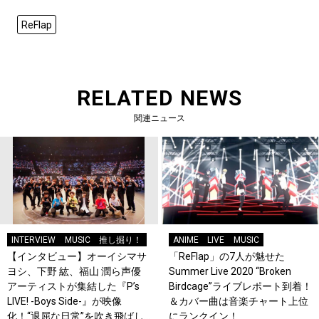
ReFlap
RELATED NEWS
関連ニュース
INTERVIEW
MUSIC
推し掘り！
ANIME
LIVE
MUSIC
【インタビュー】オーイシマサ
「ReFlap」の7人が魅せた
ヨシ、下野 紘、福山 潤ら声優
Summer Live 2020 “Broken
アーティストが集結した『P’s
Birdcage”ライブレポート到着！
LIVE! -Boys Side-』が映像
＆カバー曲は音楽チャート上位
化！“退屈な日常”を吹き飛ばし
にランクイン！