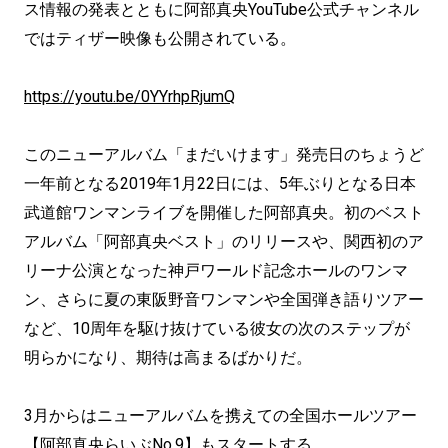
ス情報の発表とともに阿部真央YouTube公式チャンネル
ではティザー映像も公開されている。
https://youtu.be/0YYrhpRjumQ
このニューアルバム「まだいけます」発売日のちょうど
一年前となる2019年1月22日には、5年ぶりとなる日本
武道館ワンマンライブを開催した阿部真央。初のベスト
アルバム「阿部真央ベスト」のリリースや、関西初のア
リーナ公演となった神戸ワールド記念ホールのワンマ
ン、さらに夏の東阪野音ワンマンや全国弾き語りツアー
など、10周年を駆け抜けている彼女の次のステップが
明らかになり、期待は高まるばかりだ。
3月からはニューアルバムを携えての全国ホールツアー
【阿部真央らいぶNo.9】もスタートする。