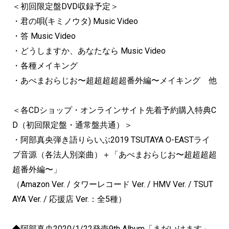
＜初回限定盤DVD収録予定＞
・君の唄(キミノウタ) Music Video
・答 Music Video
・どうしますか、あなたなら Music Video
・各種メイキング
・あべまおらじお〜超超超超超番外編〜メイキング 他
＜各CDショップ・オンラインサイト先着予約購入特典C
D（初回限定盤・通常盤共通）＞
・阿部真央弾き語りらいぶ2019 TSUTAYA O-EASTライ
ブ音源（各法人別楽曲）＋「あべまおらじお〜超超超超
超番外編〜」
（Amazon Ver. / タワーレコード Ver. / HMV Ver. / TSUT
AYA Ver. / 応援店 Ver.：全5種）
◆阿部真央2020/1/22発売9th Album「まだいけます」