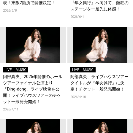
表！東阪2箇所で開催決定！
『年女興行』へ向けて、熱狂の
ステージを一足先に体感！
2026/6/8
2026/6/1
LIVE
MUSIC
LIVE
MUSIC
阿部真央、2025年開催のホール
阿部真央、ライブハウスツアー
ツアーファイナル公演より
タイトルが『年女興行』に決
「Ding-dong」ライブ映像を公
定！チケット一般発売開始！
開！ライブハウスツアーのチケ
2026/4/10
ット一般発売開始！
2026/4/11