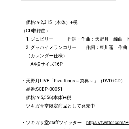
価格:￥2,315（本体）+税
（CD収録曲）
1. ジュビリー 作詞・作曲：天野月 編曲：KEN
2. グッバイメランコリー 作詞：東川遥 作曲
（カレンダー仕様）
A4横サイズ16P
・天野月LIVE「Five Rings～祭典～」（DVD+CD）
品番:SCBP-00051
価格:￥5,556(本体)+税
ツキガサ堂限定商品として発売中
・ツキガサ堂staffツイッター
https://twitter.com