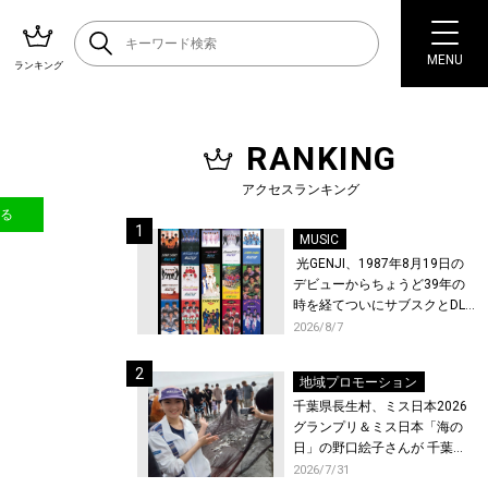
MENU
ランキング
RANKING
アクセスランキング
送る
MUSIC
光GENJI、1987年8月19日の
デビューからちょうど39年の
時を経てついにサブスクとDL
配信が解禁！
2026/8/7
地域プロモーション
千葉県長生村、ミス日本2026
グランプリ＆ミス日本「海の
日」の野口絵子さんが 千葉県
唯一の村・長生村で地引網を
2026/7/31