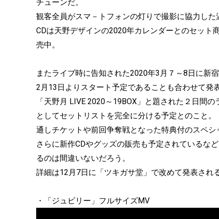
チューンだ。
観客全員がスマ－トフォンの灯りで撮影に協力した
CDは天野デザインの2020年カレンダーとのセッ
売中。
またライブ時に告知された2020年3月７～8日に新宿
2月13日よりスタート予定であることも合わせて発
「天野月 LIVE 2020～19BOX」と題された２
としてセットリストを完全に分ける予定とのこと。
通しチケットや前回争奪戦となった特典付のスペシ
さらに新作CDやグッズの販売も予定されているな
るのは間違いないだろう。
詳細は12月7日に「ツキガサ堂」で改めて発表され
・「ジュビリー」フルサイズMV