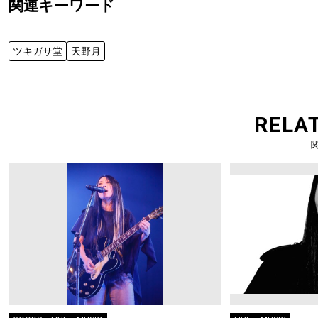
関連キーワード
ツキガサ堂
天野月
RELA