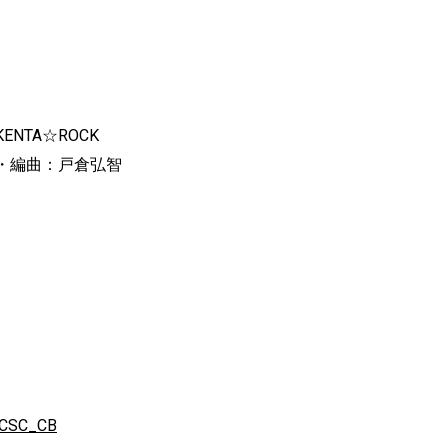
TA☆ROCK
・編曲：戸倉弘智
/PCSC_CB