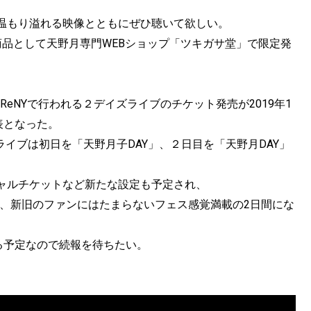
温もり溢れる映像とともにぜひ聴いて欲しい。
ト商品として天野月専門WEBショップ「ツキガサ堂」で限定発
ReNYで行われる２デイズライブのチケット発売が2019年1
表となった。
日間のライブは初日を「天野月子DAY」、２日目を「天野月DAY」
ャルチケットなど新たな設定も予定され、
ど、新旧のファンにはたまらないフェス感覚満載の2日間にな
る予定なので続報を待ちたい。