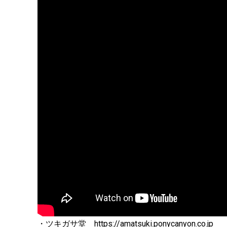
・ツキガサ堂
https://amatsuki.ponycanyon.co.jp