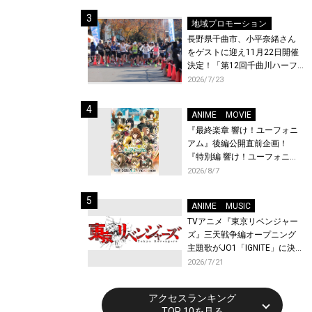
体験！
地域プロモーション
長野県千曲市、小平奈緒さん
をゲストに迎え11月22日開催
決定！「第12回千曲川ハーフ
マラソン」エントリー受付開
2026/7/23
始！
ANIME
MOVIE
『最終楽章 響け！ユーフォニ
アム』後編公開直前企画！
『特別編 響け！ユーフォニア
ム〜アンサンブルコンテス
2026/8/7
ト〜』と『最終楽章 響け！ユ
ーフォニアム』前編の一挙上
ANIME
MUSIC
映が決定！
TVアニメ『東京リベンジャー
ズ』三天戦争編オープニング
主題歌がJO1「IGNITE」に決
定！メンバー全員から喜びと
2026/7/21
作品への想いあふれるコメン
トが到着！9月に東京・大阪で
アクセスランキング
先行上映会を開催！
TOP 10を見る