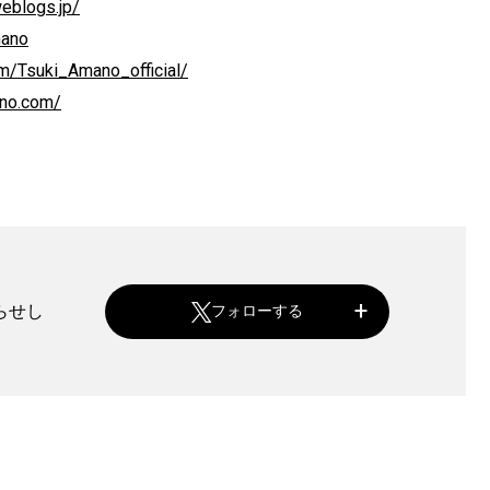
weblogs.jp/
mano
m/Tsuki_Amano_official/
ano.com/
らせし
フォローする