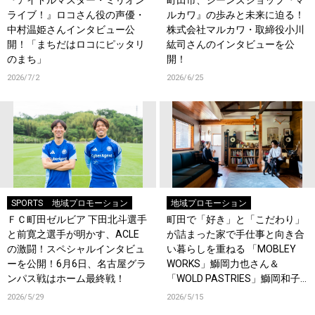
ライブ！』ロコさん役の声優・
ルカワ』の歩みと未来に迫る！
中村温姫さんインタビュー公
株式会社マルカワ・取締役小川
開！「まちだはロコにピッタリ
紘司さんのインタビューを公
のまち」
開！
2026/7/2
2026/6/25
SPORTS
地域プロモーション
地域プロモーション
ＦＣ町田ゼルビア 下田北斗選手
町田で「好き」と「こだわり」
と前寛之選手が明かす、ACLE
が詰まった家で手仕事と向き合
の激闘！スペシャルインタビュ
い暮らしを重ねる 「MOBLEY
ーを公開！6月6日、名古屋グラ
WORKS」鰤岡力也さん＆
ンパス戦はホーム最終戦！
「WOLD PASTRIES」鰤岡和子
さん、 インタビュー公開！
2026/5/29
2026/5/15