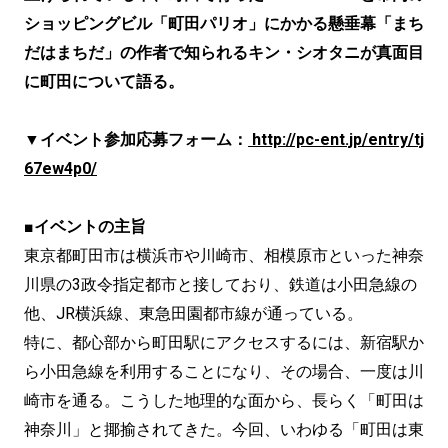
ショッピングビル「町田パリオ」にかかる懸垂幕「まち
だはまちだ」の作者で知られるキン・シオタニが真面目
に町田について語る。
▼イベント参加応募フォーム：
http://pc-ent.jp/entry/tj
67ew4p0/
■イベントの主旨
東京都町田市は横浜市や川崎市、相模原市といった神奈
川県の3政令指定都市と接しており、鉄道は小田急線の
他、JR横浜線、東急田園都市線が通っている。
特に、都心部から町田駅にアクセスするには、新宿駅か
ら小田急線を利用することになり、その場合、一度は川
崎市を通る。こうした地理的な面から、長らく「町田は
神奈川」と揶揄されてきた。今回、いわゆる「町田は東