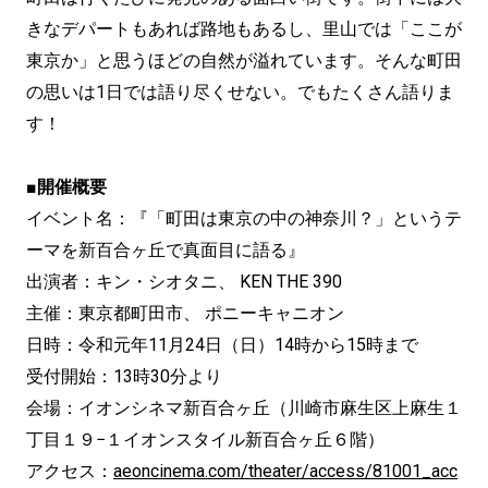
きなデパートもあれば路地もあるし、里山では「ここが
東京か」と思うほどの自然が溢れています。そんな町田
の思いは1日では語り尽くせない。でもたくさん語りま
す！
■開催概要
イベント名：『「町田は東京の中の神奈川？」というテ
ーマを新百合ヶ丘で真面目に語る』
出演者：キン・シオタニ、 KEN THE 390
主催：東京都町田市、 ポニーキャニオン
日時：令和元年11月24日（日）14時から15時まで
受付開始：13時30分より
会場：イオンシネマ新百合ヶ丘（川崎市麻生区上麻生１
丁目１９−１イオンスタイル新百合ヶ丘６階）
アクセス：
aeoncinema.com/theater/access/81001_acc