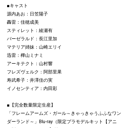
■キャスト
源内あお：日笠陽子
轟雷：佳穂成美
スティレット：綾瀬有
バーゼラルド：長江里加
マテリア姉妹：山崎エリイ
迅雷：樺山ミナミ
アーキテクト：山村響
フレズヴェルク：阿部里果
寿武希子：井澤佳の実
イノセンティア：内田彩
■【完全数量限定生産】
「フレームアームズ・ガール～きゃっきゃうふふなワン
ダーランド～」Blu-ray（限定プラモデルキット【アニ