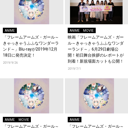
ANIME
ANIME
MOVIE
「フレームアームズ・ガール～
映画「フレームアームズ・ガー
きゃっきゃうふふなワンダーラ
ル～きゃっきゃうふふなワンダ
ンド～」Blu-rayが2019年12月
ーランド～」6月29日劇場公
18日に発売決定！
開！初日舞台挨拶のレポートが
到着！新規場面カットも公開！
2019/9/26
2019/7/1
ANIME
MOVIE
ANIME
「フレームアームズ・ガール～
「フレームアームズ・ガール～