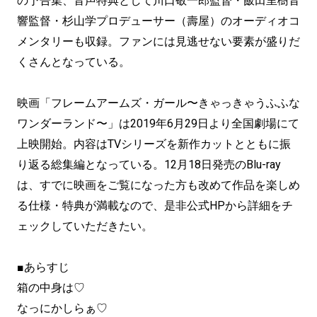
の予告集、音声特典として川口敬一郎監督・飯田里樹音
響監督・杉山学プロデューサー（壽屋）のオーディオコ
メンタリーも収録。ファンには見逃せない要素が盛りだ
くさんとなっている。
映画「フレームアームズ・ガール〜きゃっきゃうふふな
ワンダーランド〜」は2019年6月29日より全国劇場にて
上映開始。内容はTVシリーズを新作カットとともに振
り返る総集編となっている。12月18日発売のBlu-ray
は、すでに映画をご覧になった方も改めて作品を楽しめ
る仕様・特典が満載なので、是非公式HPから詳細をチ
ェックしていただきたい。
■あらすじ
箱の中身は♡
なっにかしらぁ♡