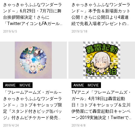
きゃっきゃうふふなワンダーラ
きゃっきゃうふふなワンダーラ
ンド～」6月29日・7月7日に舞
ンド～」本予告＆新場面カット
台挨拶開催決定！さらに
公開！さらに公開日より4週連
「TwitterアイコンもFAガール
続で先着入場者プレゼントの配
まみれですよ」キャンペーン実
布が決定！Twitterフォロー＆
2019/6/5
2019/5/18
施！150枚アイコン一斉配布！
RTキャンペーンスタート！
ANIME
MOVIE
ANIME
MOVIE
「フレームアームズ・ガール～
TVアニメ「フレームアームズ・
きゃっきゃうふふなワンダーラ
ガール」4月18日は轟雷起動
ンド～」コトブキヤショップ限
日！コトブキヤショップ＆立川
定『スタンド付きビッグ缶バッ
伊勢屋にて轟雷起動日キャンペ
ジ』付きムビチケカード発売決
ーン2019実施決定！Twitterで
定！さらに第58回静岡ホビーシ
もプレゼント企画がスタート
2019/4/24
2019/4/8
ョーにて先行販売決定！