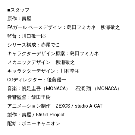
■スタッフ
原作：壽屋
FAガール ベースデザイン：島田フミカネ 柳瀬敬之
監督：川口敬一郎
シリーズ構成：赤尾でこ
キャラクターデザイン原案：島田フミカネ
メカニックデザイン：柳瀬敬之
キャラクターデザイン：川村幸祐
CGディレクター：後藤優一
音楽：帆足圭吾（MONACA） 石濱 翔 （MONACA）
音響監督：飯田里樹
アニメ―ション制作：ZEXCS / studio A-CAT
製作：壽屋 / FAGirl Project
配給：ポニーキャニオン