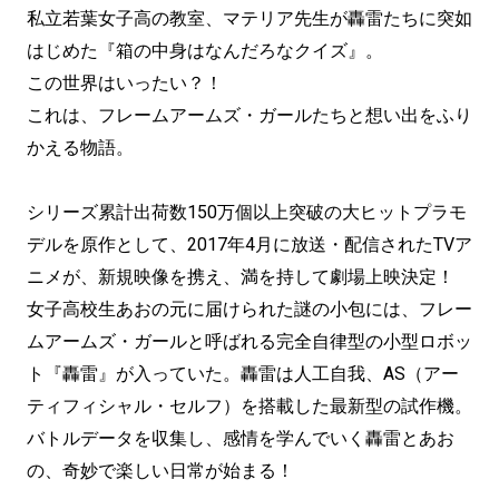
私立若葉女子高の教室、マテリア先生が轟雷たちに突如
はじめた『箱の中身はなんだろなクイズ』。
この世界はいったい？！
これは、フレームアームズ・ガールたちと想い出をふり
かえる物語。
シリーズ累計出荷数150万個以上突破の大ヒットプラモ
デルを原作として、2017年4月に放送・配信されたTVア
ニメが、新規映像を携え、満を持して劇場上映決定！
女子高校生あおの元に届けられた謎の小包には、フレー
ムアームズ・ガールと呼ばれる完全自律型の小型ロボッ
ト『轟雷』が入っていた。轟雷は人工自我、AS（アー
ティフィシャル・セルフ）を搭載した最新型の試作機。
バトルデータを収集し、感情を学んでいく轟雷とあお
の、奇妙で楽しい日常が始まる！