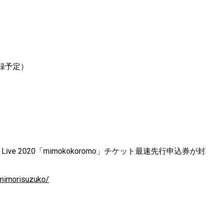
録予定）
o Live 2020「mimokokoromo」チケット最速先行申込券が封
/mimorisuzuko/