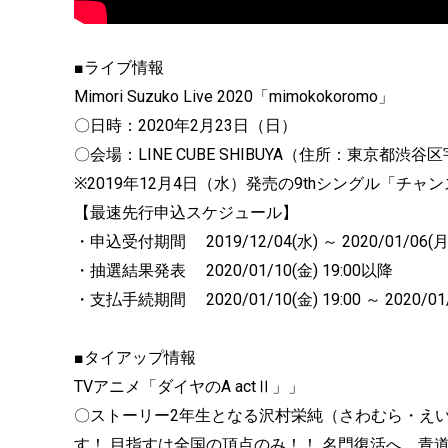
■ライブ情報
Mimori Suzuko Live 2020「mimokokoromo」
〇日時：2020年2月23日（日）
〇会場：LINE CUBE SHIBUYA（住所：東京都渋
※2019年12月4日（水）発売の9thシングル「チ
【最速先行申込スケジュール】
・申込受付期間 2019/12/04(水) ～ 2020/01/06(月) 
・抽選結果発表 2020/01/10(金) 19:00以降
・支払手続期間 2020/01/10(金) 19:00 ～ 2020/01/1
■タイアップ情報
TVアニメ「ダイヤのA actⅡ」」
〇ストーリー2年生となる沢村栄純（さわむら・え
す！ 目指すは全国の頂点のみ！！ 名門復活へ。青