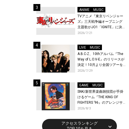
始！
ANIME
MUSIC
TVアニメ『東京リベンジャー
ズ』三天戦争編オープニング
主題歌がJO1「IGNITE」に決
定！メンバー全員から喜びと
2026/7/21
作品への想いあふれるコメン
トが到着！9月に東京・大阪で
LIVE
MUSIC
先行上映会を開催！
A.B.C-Z、10thアルバム『The
Way of L.O.V-E』のリリースが
決定！10月より全国ツアーを
開催！
2026/7/29
GAME
MUSIC
SNK/新世界楽曲雑技団が手掛
けるゲーム『THE KING OF
FIGHTERS ’96』のアレンジサ
ウンドトラックが配信開始！
2026/8/3
アクセスランキング
TOP 10を見る