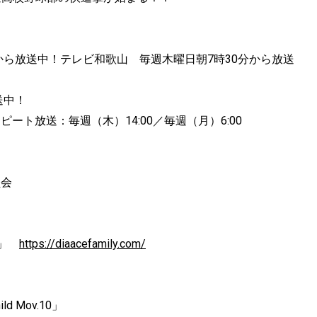
から放送中！テレビ和歌山 毎週木曜日朝7時30分から放送
送中！
ート放送：毎週（木）14:00／毎週（月）6:00
員会
LY」
https://diaacefamily.com/
 Mov.10」