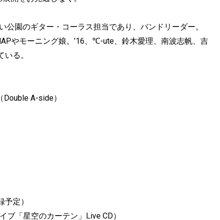
赤い公園のギター・コーラス担当であり、バンドリーダー。
Pやモーニング娘。’16、℃-ute、鈴木愛理、南波志帆、吉
ている。
ble A-side）
録予定）
ブ「星空のカーテン」Live CD）