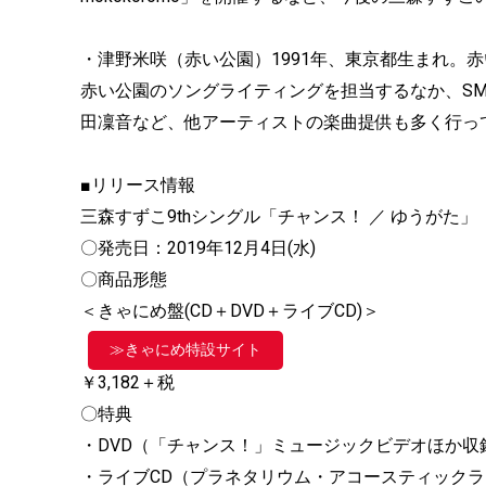
・津野米咲（赤い公園）1991年、東京都生まれ。
赤い公園のソングライティングを担当するなか、SMA
田凜音など、他アーティストの楽曲提供も多く行っ
■リリース情報
三森すずこ9thシングル「チャンス！ ／ ゆうがた」（Dou
〇発売日：2019年12月4日(水)
〇商品形態
＜きゃにめ盤(CD＋DVD＋ライブCD)＞
≫きゃにめ特設サイト
￥3,182＋税
〇特典
・DVD（「チャンス！」ミュージックビデオほか収
・ライブCD（プラネタリウム・アコースティックライ