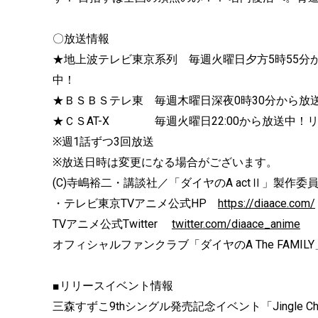
〇放送情報
★地上波テレビ東京系列 毎週火曜日夕方5時55分
中！
★ＢＳＢＳテレ東 毎週木曜日深夜0時30分から放
★ＣＳAT-X 毎週火曜日22:00から放送中！リピ
※週1話ずつ3回放送
※放送日時は変更になる場合がございます。
(C)寺嶋裕二・講談社／「ダイヤのA actⅡ」製作委
・テレビ東京TVアニメ公式HP
https://diaace.com/
TVアニメ公式Twitter
twitter.com/diaace_anime
オフィシャルファンクラブ「ダイヤのA The FAMI
■リリースイベント情報
三森すずこ9thシングル発売記念イベント「Jingle Child