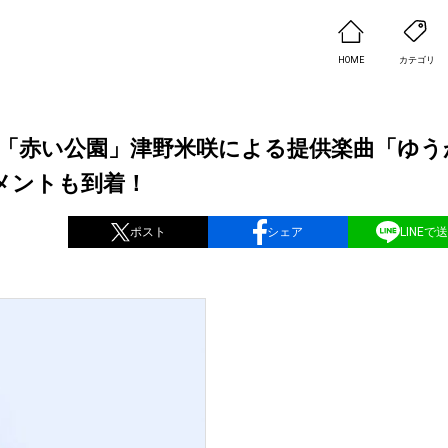
HOME
カテゴリ
ルに「赤い公園」津野米咲による提供楽曲「ゆう
メントも到着！
ポスト
シェア
LINEで