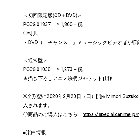
＜初回限定版(CD＋DVD)＞
PCCG.01837 ￥1,800＋税
◯特典
・DVD（「チャンス！」ミュージックビデオほか収
＜通常盤＞
PCCG.01838 ￥1,273＋税
★描き下ろしアニメ絵柄ジャケット仕様
※全形態に2020年2月23日（日）開催Mimori Suzuk
入されます。
〇商品のご購入はこちら：
https://special.canime.jp
■楽曲情報