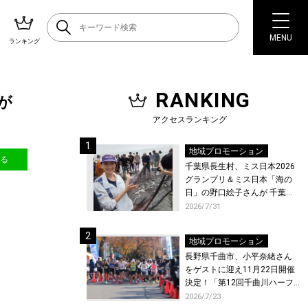
MENU
ランキング
RANKING
が
アクセスランキング
地域プロモーション
送る
千葉県長生村、ミス日本2026
グランプリ＆ミス日本「海の
日」の野口絵子さんが 千葉県
唯一の村・長生村で地引網を
2026/7/31
体験！
地域プロモーション
長野県千曲市、小平奈緒さん
をゲストに迎え11月22日開催
決定！「第12回千曲川ハーフ
マラソン」エントリー受付開
2026/7/23