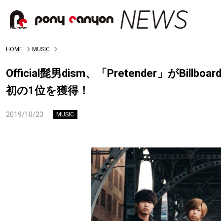
HOME
MUSIC
Official髭男dism、「Pretender」がBil
初の1位を獲得！
2019/10/23
MUSIC