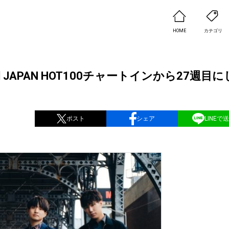
HOME
カテゴリ
lboard JAPAN HOT100チャートインから27週目
ポスト
シェア
LINEで