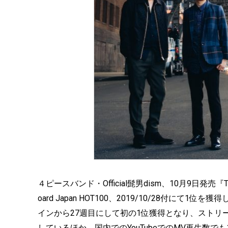
４ピースバンド・Official髭男dism、10月9日発売『T
oard Japan HOT100、2019/10/28付にて1位を
インから27週目にして初の1位獲得となり、ストリ
しているほか、国内でのYouTubeでのMV再生数で