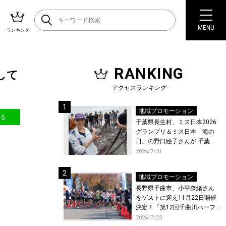
MENU
ランキング
RANKING
にして
アクセスランキング
地域プロモーション
送る
千葉県長生村、ミス日本2026
グランプリ＆ミス日本「海の
日」の野口絵子さんが 千葉県
唯一の村・長生村で地引網を
2026/7/31
体験！
地域プロモーション
長野県千曲市、小平奈緒さん
をゲストに迎え11月22日開催
決定！「第12回千曲川ハーフ
マラソン」エントリー受付開
2026/7/23