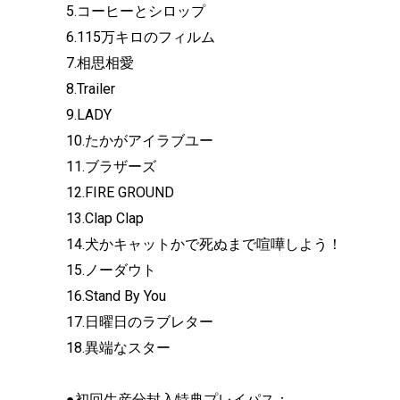
5.コーヒーとシロップ
6.115万キロのフィルム
7.相思相愛
8.Trailer
9.LADY
10.たかがアイラブユー
11.ブラザーズ
12.FIRE GROUND
13.Clap Clap
14.犬かキャットかで死ぬまで喧嘩しよう！
15.ノーダウト
16.Stand By You
17.日曜日のラブレター
18.異端なスター
●初回生産分封入特典プレイパス：