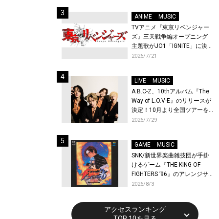
始！
ANIME
MUSIC
TVアニメ『東京リベンジャー
ズ』三天戦争編オープニング
主題歌がJO1「IGNITE」に決
定！メンバー全員から喜びと
2026/7/21
作品への想いあふれるコメン
トが到着！9月に東京・大阪で
LIVE
MUSIC
先行上映会を開催！
A.B.C-Z、10thアルバム『The
Way of L.O.V-E』のリリースが
決定！10月より全国ツアーを
開催！
2026/7/29
GAME
MUSIC
SNK/新世界楽曲雑技団が手掛
けるゲーム『THE KING OF
FIGHTERS ’96』のアレンジサ
ウンドトラックが配信開始！
2026/8/3
アクセスランキング
TOP 10を見る