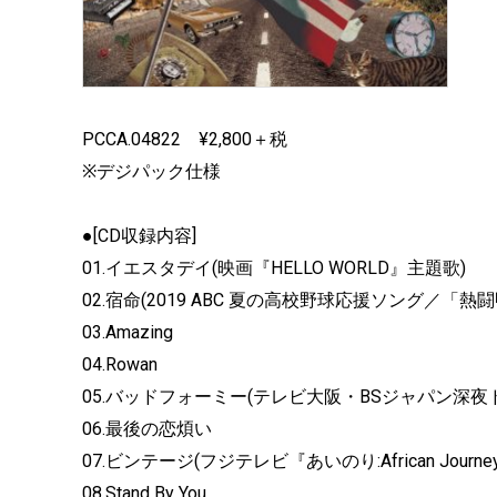
PCCA.04822 ¥2,800＋税
※デジパック仕様
●[CD収録内容]
01.イエスタデイ(映画『HELLO WORLD』主題歌)
02.宿命(2019 ABC 夏の高校野球応援ソング／「
03.Amazing
04.Rowan
05.バッドフォーミー(テレビ大阪・
BSジャパン深夜
06.最後の恋煩い
07.ビンテージ(フジテレビ『あいのり:African Journ
08.Stand By You