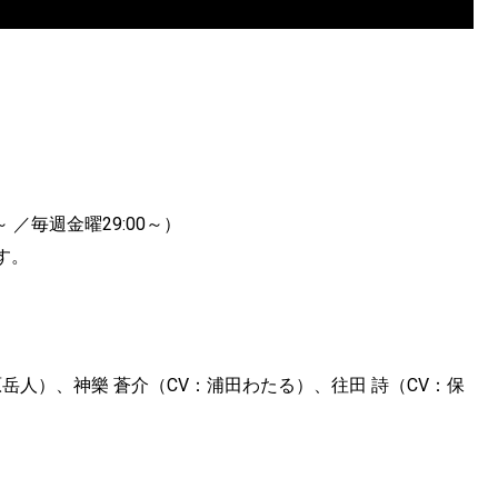
 ／毎週金曜29:00～）
す。
岳人）、神樂 蒼介（CV：浦田わたる）、往田 詩（CV：保