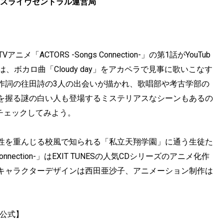
NES/スライヴセントラル運営局
メ「ACTORS -Songs Connection-」の第1話がYouTub
は、ボカロ曲「Cloudy day」をアカペラで見事に歌いこなす
作詞の往田詩の3人の出会いが描かれ、歌唱部や考古学部の
を握る謎の白い人も登場するミステリアスなシーンもあるの
ひチェックしてみよう。
性を重んじる校風で知られる「私立天翔学園」に通う生徒た
nnection-」はEXIT TUNESの人気CDシリーズのアニメ化作
キャラクターデザインは西田亜沙子、アニメーション制作は
 【公式】