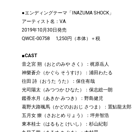
●エンディングテーマ「INAZUMA SHOCK」
アーティスト名：V.A.
2019年10月30日発売
QWCE-00758 1,250円（本体）＋税
■CAST
音之宮 朔（おとのみや さく）：梶原岳人
神樂蒼介（かぐら そうすけ）：浦田わたる
往田 詩（おうた うた）：保住有哉
光司陽太（みつつか ひなた）：保志総一朗
鑑香水月（あきか みつき）：野島健児
葛野大路颯馬（かどのおおじ さつま）：置鮎龍太郎
五月女 燎（さおとめ りょう）：坪井智浩
東本桂士（はるもと けいし）：杉山紀彰