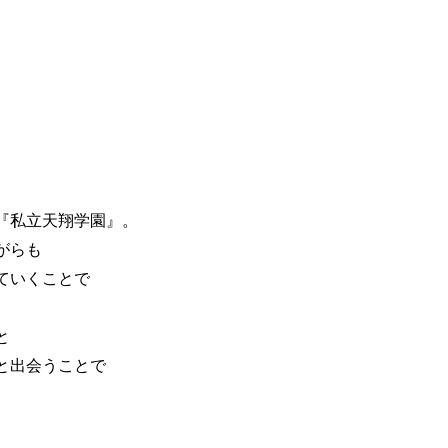
『私立天翔学園』。
がらも
ていくことで
と
と出会うことで