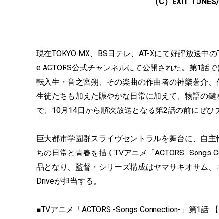
（C）EXIT TU
現在TOKYO MX、BS日テレ、AT-Xにて好評放送中のTVアニ
e ACTORS公式チャンネルにて公開された。第1話で
転入生・音之宮朔、その楽曲の作曲者の神樂蒼介、
生徒たちも加えた賑やかな日常に加えて、物語の鍵
で、10月14日から順次放送となる第2話の前にぜ
巨大都市学園群スライヴセントラルを舞台に、自主
ちの日常と青春を描くTVアニメ「ACTORS -Songs Co
品となり、監督・シリーズ構成はヤマサキオサム、
Driveが担当する。
■TVアニメ「ACTORS -Songs Connection-」第1話