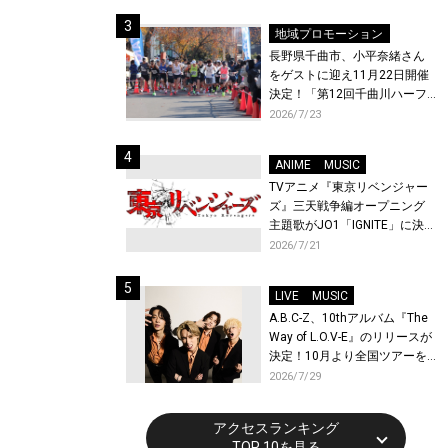
体験！
地域プロモーション
長野県千曲市、小平奈緒さん
をゲストに迎え11月22日開催
決定！「第12回千曲川ハーフ
マラソン」エントリー受付開
2026/7/23
始！
ANIME
MUSIC
TVアニメ『東京リベンジャー
ズ』三天戦争編オープニング
主題歌がJO1「IGNITE」に決
定！メンバー全員から喜びと
2026/7/21
作品への想いあふれるコメン
トが到着！9月に東京・大阪で
LIVE
MUSIC
先行上映会を開催！
A.B.C-Z、10thアルバム『The
Way of L.O.V-E』のリリースが
決定！10月より全国ツアーを
開催！
2026/7/29
アクセスランキング
TOP 10を見る