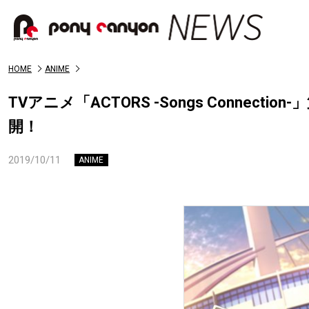
HOME
ANIME
TVアニメ「ACTORS -Songs Connecti
開！
2019/10/11
ANIME