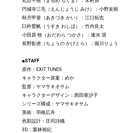
丸目千熊（まるめ ちぐま）：木村昴
円城寺三毛（えんじょうじ みけ）：小野友樹
秋月甲斐（あきづき かい）：江口拓也
臼杵鷲帆（うすき わしほ）：竹内良太
小田原 牧（おだわら つかさ）：速水 奨
長野影虎（ちょうの かげとら）：堀川りょう
■STAFF
原作：EXIT TUNES
キャラクター原案：めか
監督：ヤマサキオサム
キャラクターデザイン：西田亜沙子
シリーズ構成：ヤマサキオサム
美術：羽根広舟
色彩設計：庄司詩織
3D：栗林裕紀