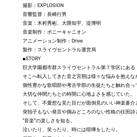
撮影：EXPLOSION
音響監督：長崎行男
音楽：木村秀彬、大隈知宇、堤博明
音楽制作：ポニーキャニオン
アニメーション制作：Drive
製作：スライヴセントラル運営局
■STORY
巨大学園都市群スライヴセントラル第７学区にある
そこへ転入してきた音之宮朔は様々な悩みを抱えな
個性豊かな歌唱部や考古学部の生徒たちと触れ合っ
大切な仲間たちとの時間に心地よさを感じていた。
そして、不愛想な見た目だが面倒見のいい神楽蒼介
突拍子もない発言や掴みどころのない性格の往田詩
“音楽”の楽しさを知る。
泣いたり、笑ったり、時には喧嘩をしたり。