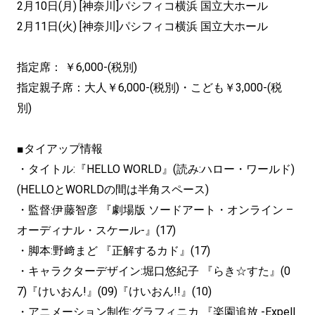
2月10日(月) [神奈川]パシフィコ横浜 国立大ホール
2月11日(火) [神奈川]パシフィコ横浜 国立大ホール
指定席： ￥6,000-(税別)
指定親子席：大人￥6,000-(税別)・こども￥3,000-(税
別)
■タイアップ情報
・タイトル:『HELLO WORLD』(読み:ハロー・ワールド)
(HELLOとWORLDの間は半角スペース)
・監督:伊藤智彦 『劇場版 ソードアート・オンライン –
オーディナル・スケール-』(17)
・脚本:野﨑まど 『正解するカド』(17)
・キャラクターデザイン:堀口悠紀子 『らき☆すた』(0
7)『けいおん!』(09)『けいおん!!』(10)
・アニメーション制作:グラフィニカ 『楽園追放 -Expell