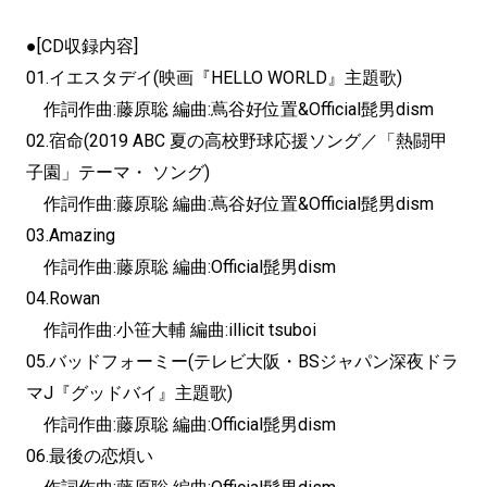
●[CD収録内容]
01.イエスタデイ(映画『HELLO WORLD』主題歌)
作詞作曲:藤原聡 編曲:蔦谷好位置&Official髭男dism
02.宿命(2019 ABC 夏の高校野球応援ソング／「熱闘甲
子園」テーマ・ ソング)
作詞作曲:藤原聡 編曲:蔦谷好位置&Official髭男dism
03.Amazing
作詞作曲:藤原聡 編曲:Official髭男dism
04.Rowan
作詞作曲:小笹大輔 編曲:illicit tsuboi
05.バッドフォーミー(テレビ大阪・
BSジャパン深夜ドラ
マJ『グッドバイ』主題歌)
作詞作曲:藤原聡 編曲:Official髭男dism
06.最後の恋煩い