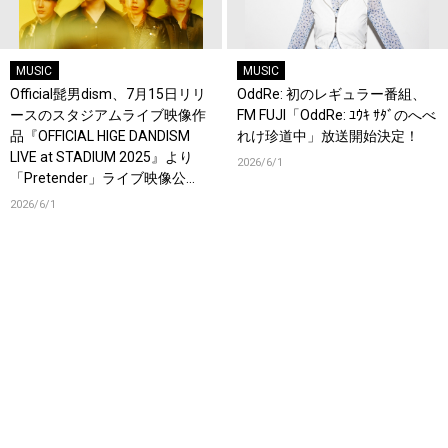
MUSIC
MUSIC
Official髭男dism、7月15日リリ
OddRe: 初のレギュラー番組、
ースのスタジアムライブ映像作
FM FUJI「OddRe: ﾕｳｷ ｻﾀﾞのへべ
品『OFFICIAL HIGE DANDISM
れけ珍道中」放送開始決定！
LIVE at STADIUM 2025』より
2026/6/1
「Pretender」ライブ映像公
開！
2026/6/1