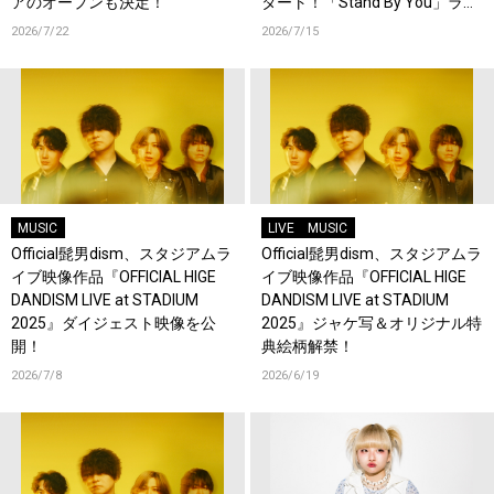
アのオープンも決定！
タート！「Stand By You」ライ
ブ映像を公開！
2026/7/22
2026/7/15
MUSIC
LIVE
MUSIC
Official髭男dism、スタジアムラ
Official髭男dism、スタジアムラ
イブ映像作品『OFFICIAL HIGE
イブ映像作品『OFFICIAL HIGE
DANDISM LIVE at STADIUM
DANDISM LIVE at STADIUM
2025』ダイジェスト映像を公
2025』ジャケ写＆オリジナル特
開！
典絵柄解禁！
2026/7/8
2026/6/19