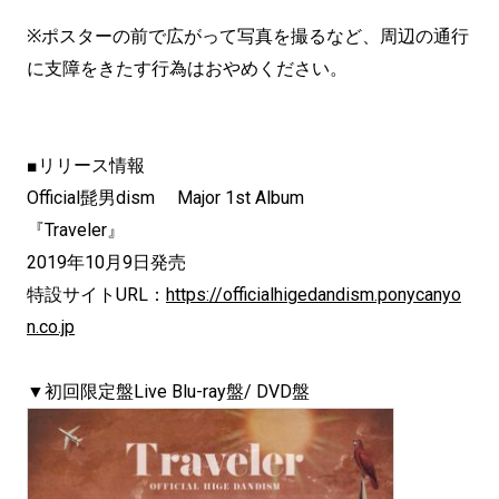
※ポスターの前で広がって写真を撮るなど、周辺の通行
に支障をきたす行為はおやめください。
■リリース情報
Official髭男dism Major 1st Album
『Traveler』
2019年10月9日発売
特設サイトURL：
https://officialhigedandism.ponycanyo
n.co.jp
▼初回限定盤Live Blu-ray盤/ DVD盤