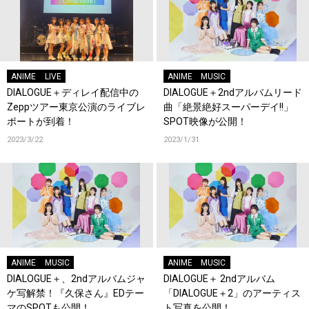
ANIME
LIVE
ANIME
MUSIC
DIALOGUE＋ディレイ配信中の
DIALOGUE＋2ndアルバムリード
Zeppツアー東京公演のライブレ
曲「絶景絶好スーパーデイ!!」
ポートが到着！
SPOT映像が公開！
2023/3/22
2023/1/31
ANIME
MUSIC
ANIME
MUSIC
DIALOGUE＋、2ndアルバムジャ
DIALOGUE＋ 2ndアルバム
ケ写解禁！『久保さん』EDテー
「DIALOGUE＋2」のアーティス
マのSPOTも公開！
ト写真を公開！