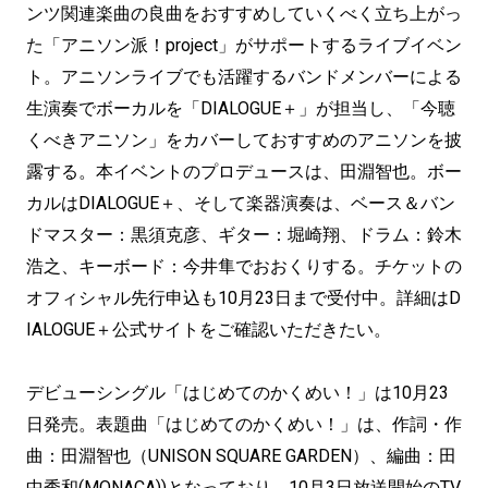
ンツ関連楽曲の良曲をおすすめしていくべく立ち上がっ
た「アニソン派！project」がサポートするライブイベン
ト。アニソンライブでも活躍するバンドメンバーによる
生演奏でボーカルを「DIALOGUE＋」が担当し、「今聴
くべきアニソン」をカバーしておすすめのアニソンを披
露する。本イベントのプロデュースは、田淵智也。ボー
カルはDIALOGUE＋、そして楽器演奏は、ベース＆バン
ドマスター：黒須克彦、ギター：堀崎翔、ドラム：鈴木
浩之、キーボード：今井隼でおおくりする。チケットの
オフィシャル先行申込も10月23日まで受付中。詳細はD
IALOGUE＋公式サイトをご確認いただきたい。
デビューシングル「はじめてのかくめい！」は10月23
日発売。表題曲「はじめてのかくめい！」は、作詞・作
曲：田淵智也（UNISON SQUARE GARDEN）、編曲：田
中秀和(MONACA))となっており、10月3日放送開始のTV