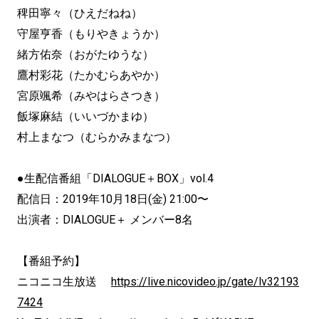
稗田寧々（ひえだねね）
守屋亨香（もりやきょうか）
緒方佑奈（おがたゆうな）
鷹村彩花（たかむらあやか）
宮原颯希（みやはらさつき）
飯塚麻結（いいづかまゆ）
村上まなつ（むらかみまなつ）
●生配信番組「DIALOGUE＋BOX」vol.4
配信日：2019年10月18日(金) 21:00〜
出演者：DIALOGUE＋ メンバー8名
【番組予約】
ニコニコ生放送
https://live.nicovideo.jp/gate/lv32193
7424