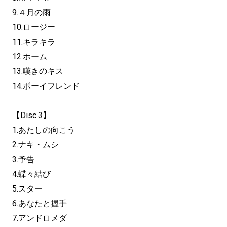
9.４月の雨
10.ロージー
11.キラキラ
12.ホーム
13.嘆きのキス
14.ボーイフレンド
【Disc.3】
1.あたしの向こう
2.ナキ・ムシ
3.予告
4.蝶々結び
5.スター
6.あなたと握手
7.アンドロメダ