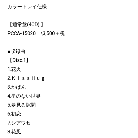
カラートレイ仕様
【通常盤(4CD) 】
PCCA-15020 \3,500＋税
■収録曲
【Disc.1】
1.花火
2.ＫｉｓｓＨｕｇ
3.かばん
4.星のない世界
5.夢見る隙間
6.初恋
7.シアワセ
8.花風