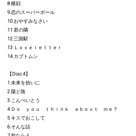
8.横顔
9.恋のスーパーボール
10.おやすみなさい
11.君の隣
12.三国駅
13.Ｌｏｖｅｌｅｔｔｅｒ
14.カブトムシ
【Disc.4】
1.未来を拾いに
2.陽と陰
3.こんぺいとう
4.Ｄｏ ｙｏｕ ｔｈｉｎｋ ａｂｏｕｔ ｍｅ？
5.キスでおこして
6.そんな話
7.前ならえ。