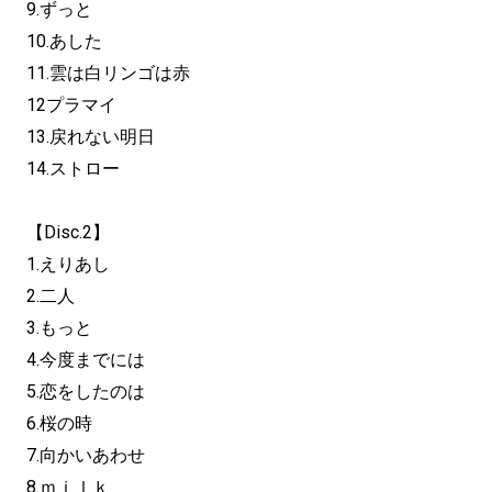
9.ずっと
10.あした
11.雲は白リンゴは赤
12プラマイ
13.戻れない明日
14.ストロー
【Disc.2】
1.えりあし
2.二人
3.もっと
4.今度までには
5.恋をしたのは
6.桜の時
7.向かいあわせ
8.ｍｉｌｋ