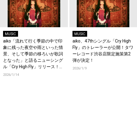
MUSIC
MUSIC
aiko「流れて行く季節の中で印
aiko、47thシングル「Cry High
象に残った夜空や雨といった情
Fly」のトレーラーが公開！タワ
景、そして季節の移ろいが歌詞
ーレコード渋谷店限定施策第2
となった」と語るニューシング
弾が決定！
ル「Cry High Fly」リリース！オ
2026/1/9
フィシャルインタビューも公
2026/1/14
開！