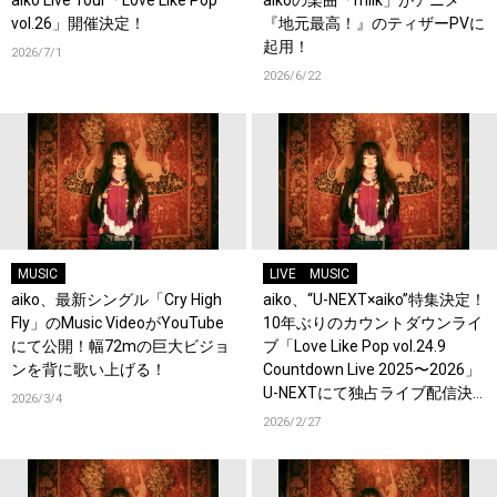
aiko Live Tour「Love Like Pop
aikoの楽曲「milk」がアニメ
vol.26」開催決定！
『地元最高！』のティザーPVに
起用！
2026/7/1
2026/6/22
MUSIC
LIVE
MUSIC
aiko、最新シングル「Cry High
aiko、“U-NEXT×aiko”特集決定！
Fly」のMusic VideoがYouTube
10年ぶりのカウントダウンライ
にて公開！幅72mの巨大ビジョ
ブ「Love Like Pop vol.24.9
ンを背に歌い上げる！
Countdown Live 2025〜2026」
U-NEXTにて独占ライブ配信決
2026/3/4
定！過去ライブ映像一挙配信ス
2026/2/27
タート！