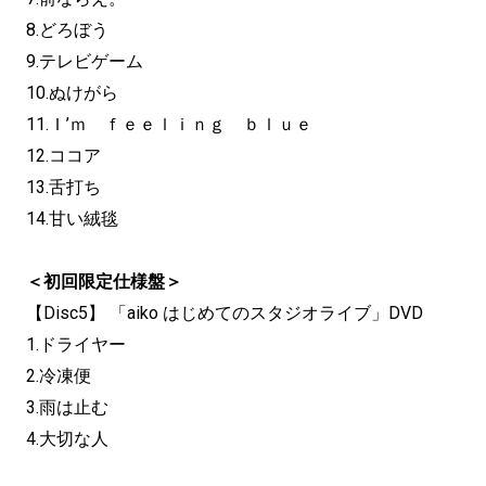
8.どろぼう
9.テレビゲーム
10.ぬけがら
11.Ｉ’ｍ ｆｅｅｌｉｎｇ ｂｌｕｅ
12.ココア
13.舌打ち
14.甘い絨毯
＜初回限定仕様盤＞
【Disc5】 「aiko はじめてのスタジオライブ」DVD
1.ドライヤー
2.冷凍便
3.雨は止む
4.大切な人