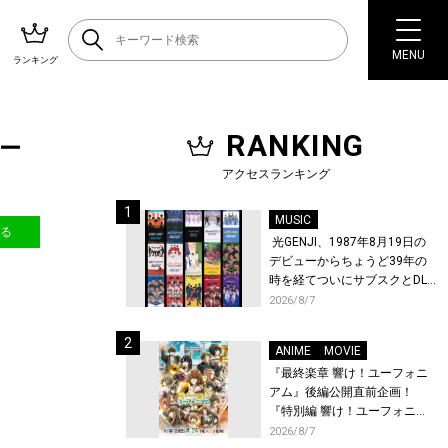
MENU
ランキング
RANKING
バー
アクセスランキング
MUSIC
送る
光GENJI、1987年8月19日の
デビューからちょうど39年の
時を経てついにサブスクとDL
配信が解禁！
2026/8/7
ANIME
MOVIE
『最終楽章 響け！ユーフォニ
アム』後編公開直前企画！
『特別編 響け！ユーフォニア
ム〜アンサンブルコンテス
2026/8/7