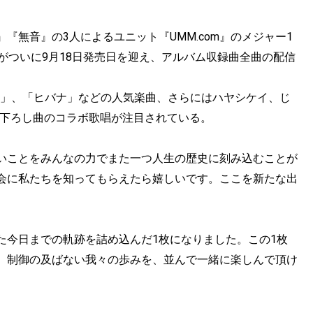
『無音』の3人によるユニット『UMM.com』のメジャー1
ート）』がついに9月18日発売日を迎え、アルバム収録曲全曲の配信
N 」、「ヒバナ」などの人気楽曲、さらにはハヤシケイ、じ
き下ろし曲のコラボ歌唱が注目されている。
いことをみんなの力でまた一つ人生の歴史に刻み込むことが
会に私たちを知ってもらえたら嬉しいです。ここを新たな出
た今日までの軌跡を詰め込んだ1枚になりました。この1枚
。制御の及ばない我々の歩みを、並んで一緒に楽しんで頂け