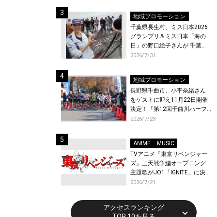
ト〜』と『最終楽章 響け！ユ
ーフォニアム』前編の一挙上
地域プロモーション
映が決定！
千葉県長生村、ミス日本2026
グランプリ＆ミス日本「海の
日」の野口絵子さんが 千葉県
唯一の村・長生村で地引網を
2026/7/31
体験！
地域プロモーション
長野県千曲市、小平奈緒さん
をゲストに迎え11月22日開催
決定！「第12回千曲川ハーフ
マラソン」エントリー受付開
2026/7/23
始！
ANIME
MUSIC
TVアニメ『東京リベンジャー
ズ』三天戦争編オープニング
主題歌がJO1「IGNITE」に決
定！メンバー全員から喜びと
2026/7/21
作品への想いあふれるコメン
トが到着！9月に東京・大阪で
アクセスランキング
先行上映会を開催！
TOP 10を見る