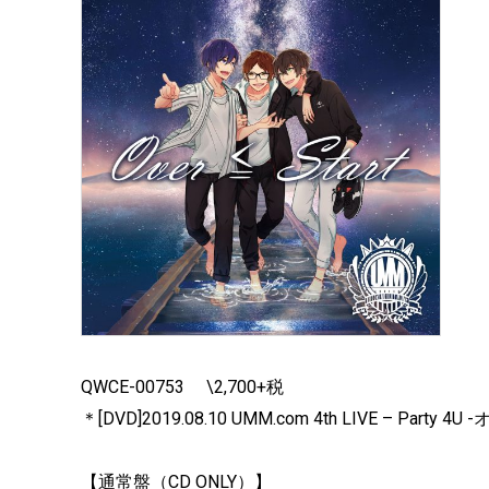
QWCE-00753 \2,700+税
＊[DVD]2019.08.10 UMM.com 4th LIVE – Party
【通常盤（CD ONLY）】